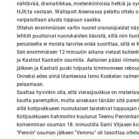
nähtävää, dramatiikkaa, mielenkiintoisia hetkiä ja 
HJK:ta vastaan. Wallsport Areenassa pelattu ottelu o
varpaisillaan alusta loppuun saakka.
Ottelun ensimmäisen vartin nuoret oranssipaidat näy
lehtiöt puuttuivat nuorukaisten käsistä, sillä niin hu
perusteella ei moista tarvitse enää suorittaa, sillä ei
Sen ensimmäisen 12 minuutin aikana vieraat kuitenk
ja Kastriot Kastratin osumilla. Aaltonen pääsi viim
jälkeen ja Kastrati puski tolpasta kimmonneen rebo
Onneksi edes siinä tilanteessa Ismo Koskelan valment
pelaamaan.
Saattaa hyvinkin olla, että vierasjoukkue on materiaa
kautta parempikin, mutta ainakaan tänään sitä paremm
sillä kotijoukkueen nuorukaiset taistelivat loppuajan e
Kotijoukkueen hahmoihin kuulunut Teemu Penninkanga
komeimman osuman 18. minuutilla Sami Viljasen kom
"Pennin" osuman jälkeen "Vemmu" oli tasoittaa ottelu