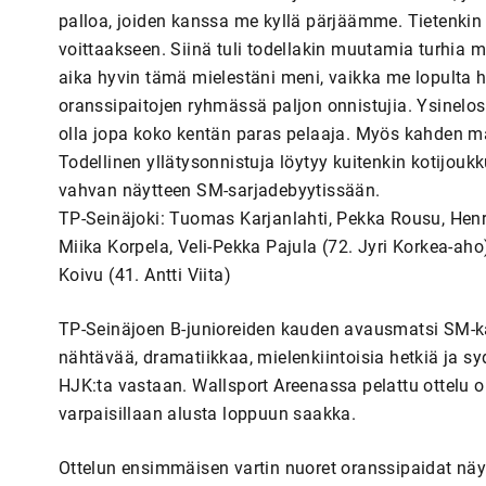
palloa, joiden kanssa me kyllä pärjäämme. Tietenkin v
voittaakseen. Siinä tuli todellakin muutamia turhia 
aika hyvin tämä mielestäni meni, vaikka me lopulta h
oranssipaitojen ryhmässä paljon onnistujia. Ysinelos
olla jopa koko kentän paras pelaaja. Myös kahden m
Todellinen yllätysonnistuja löytyy kuitenkin kotijouk
vahvan näytteen SM-sarjadebyytissään.
TP-Seinäjoki: Tuomas Karjanlahti, Pekka Rousu, Henri
Miika Korpela, Veli-Pekka Pajula (72. Jyri Korkea-ah
Koivu (41. Antti Viita)
TP-Seinäjoen B-junioreiden kauden avausmatsi SM-kars
nähtävää, dramatiikkaa, mielenkiintoisia hetkiä ja 
HJK:ta vastaan. Wallsport Areenassa pelattu ottelu o
varpaisillaan alusta loppuun saakka.
Ottelun ensimmäisen vartin nuoret oranssipaidat näy