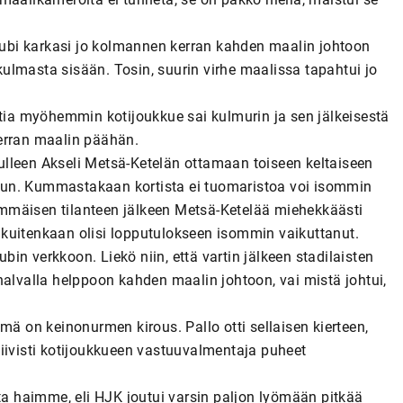
Klubi karkasi jo kolmannen kerran kahden maalin johtoon
ulmasta sisään. Tosin, suurin virhe maalissa tapahtui jo
ttia myöhemmin kotijoukkue sai kulmurin ja sen jälkeisestä
erran maalin päähän.
 tulleen Akseli Metsä-Ketelän ottamaan toiseen keltaiseen
hkuun. Kummastakaan kortista ei tuomaristoa voi isommin
lkimmäisen tilanteen jälkeen Metsä-Ketelää miehekkäästi
ei kuitenkaan olisi lopputulokseen isommin vaikuttanut.
n verkkoon. Liekö niin, että vartin jälkeen stadilaisten
halvalla helppoon kahden maalin johtoon, vai mistä johtui,
mä on keinonurmen kirous. Pallo otti sellaisen kierteen,
, tiivisti kotijoukkueen vastuuvalmentaja puheet
ita haimme, eli HJK joutui varsin paljon lyömään pitkää