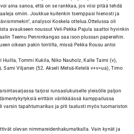
oi aina sanoa, että on se rankkaa, jos viisi pitää tehdä
maaleja omiin. Joukkue kuitenkin tsemppasi hienosti ja
ävisimmekin", analysoi Koskela ottelua.Ottelussa oli
ista avaukseen noussut Veli-Pekka Pajula saattoi hyvinkin
aalin Teemu Penninkangas saa ison plussan papereihin.
kueen oikean pakin tontilta, missä Pekka Rousu antoi
 Huilla, Tommi Kukila, Niko Nauholz, Kalle Taimi (v),
o), Sami Viljanen (52. Akseli Metsä-Ketelä v+v=ua), Timo
intasarjassa tarjosi runsaslukuiselle yleisölle paljon
sydämentykytyksiä erittäin värikkäässä kamppailussa
li varsin tapahtumarikas ja piti taatusti myös tuomariston
ttivät olevan nimmareidenhakumatkalla. Vain kynät ja