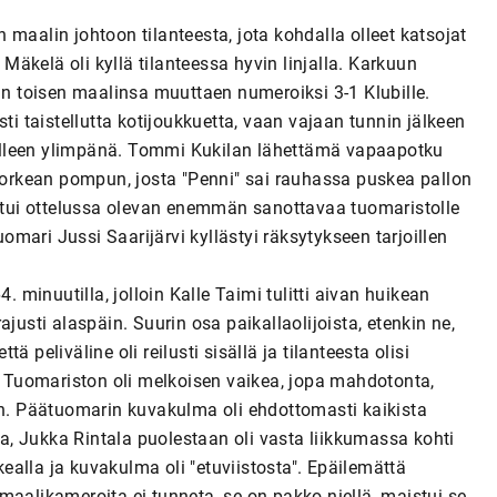
en maalin johtoon tilanteesta, jota kohdalla olleet katsojat
 Mäkelä oli kyllä tilanteessa hyvin linjalla. Karkuun
lun toisen maalinsa muuttaen numeroiksi 3-1 Klubille.
 taistellutta kotijoukkuetta, vaan vajaan tunnin jälkeen
älleen ylimpänä. Tommi Kukilan lähettämä vapaapotku
 korkean pompun, josta "Penni" sai rauhassa puskea pallon
untui ottelussa olevan enemmän sanottavaa tuomaristolle
uomari Jussi Saarijärvi kyllästyi räksytykseen tarjoillen
. minuutilla, jolloin Kalle Taimi tulitti aivan huikean
justi alaspäin. Suurin osa paikallaolijoista, etenkin ne,
tä peliväline oli reilusti sisällä ja tilanteesta olisi
n. Tuomariston oli melkoisen vaikea, jopa mahdotonta,
an. Päätuomarin kuvakulma oli ehdottomasti kaikista
ava, Jukka Rintala puolestaan oli vasta liikkumassa kohti
rkealla ja kuvakulma oli "etuviistosta". Epäilemättä
maalikameroita ei tunneta, se on pakko niellä, maistui se