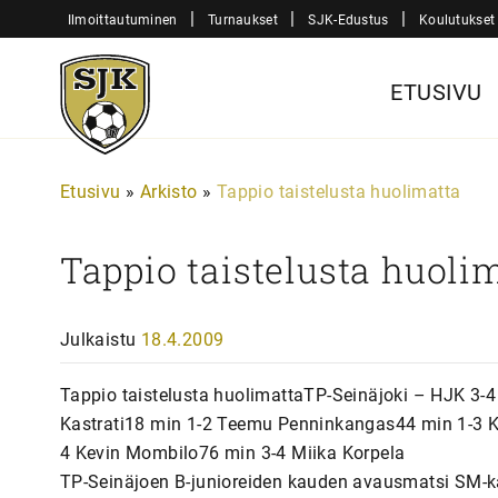
Siirry
|
|
|
Ilmoittautuminen
Turnaukset
SJK-Edustus
Koulutukset
sisältöön
Sjk-
ETUSIVU
Juniorit
Etusivu
»
Arkisto
»
Tappio taistelusta huolimatta
Tappio taistelusta huoli
Julkaistu
18.4.2009
Tappio taistelusta huolimattaTP-Seinäjoki – HJK 3-4 
Kastrati18 min 1-2 Teemu Penninkangas44 min 1-3 K
4 Kevin Mombilo76 min 3-4 Miika Korpela
TP-Seinäjoen B-junioreiden kauden avausmatsi SM-kars