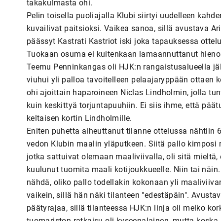
takakulmasta ohi.
Pelin toisella puoliajalla Klubi siirtyi uudelleen kahd
kuvailivat paitsioksi. Vaikea sanoa, sillä avustava Ari
päässyt Kastrati Kastriot iski joka tapauksessa otte
Tuokaan osuma ei kuitenkaan lamaannuttanut hienosti
Teemu Penninkangas oli HJK:n rangaistusalueella j
viuhui yli palloa tavoitelleen pelaajaryppään ottaen
ohi ajoittain haparoineen Niclas Lindholmin, jolla t
kuin keskittyä torjuntapuuhiin. Ei siis ihme, että päät
keltaisen kortin Lindholmille.
Eniten puhetta aiheuttanut tilanne ottelussa nähtiin 64
vedon Klubin maalin yläputkeen. Siitä pallo kimposi ra
jotka sattuivat olemaan maaliviivalla, oli sitä mieltä, et
kuulunut tuomita maali kotijoukkueelle. Niin tai näi
nähdä, oliko pallo todellakin kokonaan yli maaliviiv
vaikein, sillä hän näki tilanteen "edestäpäin". Avust
päätyrajaa, sillä tilanteessa HJK:n linja oli melko ko
tuomariston ratkaisu oli kyseenalainen, mutta koska 