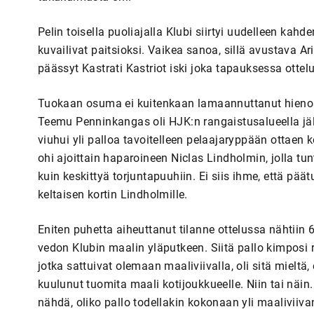
Pelin toisella puoliajalla Klubi siirtyi uudelleen kahd
kuvailivat paitsioksi. Vaikea sanoa, sillä avustava Ari
päässyt Kastrati Kastriot iski joka tapauksessa otte
Tuokaan osuma ei kuitenkaan lamaannuttanut hienosti
Teemu Penninkangas oli HJK:n rangaistusalueella j
viuhui yli palloa tavoitelleen pelaajaryppään ottaen
ohi ajoittain haparoineen Niclas Lindholmin, jolla t
kuin keskittyä torjuntapuuhiin. Ei siis ihme, että päät
keltaisen kortin Lindholmille.
Eniten puhetta aiheuttanut tilanne ottelussa nähtiin 64
vedon Klubin maalin yläputkeen. Siitä pallo kimposi ra
jotka sattuivat olemaan maaliviivalla, oli sitä mieltä, et
kuulunut tuomita maali kotijoukkueelle. Niin tai näi
nähdä, oliko pallo todellakin kokonaan yli maaliviiv