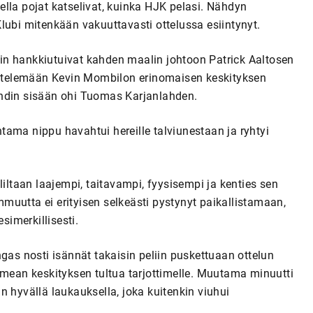
olella pojat katselivat, kuinka HJK pelasi. Nähdyn
 Klubi mitenkään vakuuttavasti ottelussa esiintynyt.
in hankkiutuivat kahden maalin johtoon Patrick Aaltosen
eistelemään Kevin Mombilon erinomaisen keskityksen
undin sisään ohi Tuomas Karjanlahden.
ama nippu havahtui hereille talviunestaan ja ryhtyi
liltaan laajempi, taitavampi, fyysisempi ja kenties sen
uutta ei erityisen selkeästi pystynyt paikallistamaan,
simerkillisesti.
s nosti isännät takaisin peliin puskettuaan ottelun
ean keskityksen tultua tarjottimelle. Muutama minuutti
n hyvällä laukauksella, joka kuitenkin viuhui