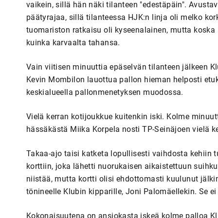
vaikein, sillä hän näki tilanteen "edestäpäin". Avust
päätyrajaa, sillä tilanteessa HJK:n linja oli melko ko
tuomariston ratkaisu oli kyseenalainen, mutta koska 
kuinka karvaalta tahansa.
Vain viitisen minuuttia epäselvän tilanteen jälkeen 
Kevin Mombilon lauottua pallon hieman helposti etuk
keskialueella pallonmenetyksen muodossa.
Vielä kerran kotijoukkue kuitenkin iski. Kolme minuu
hässäkästä Miika Korpela nosti TP-Seinäjoen vielä k
Takaa-ajo taisi katketa lopullisesti vaihdosta kehiin
korttiin, joka lähetti nuorukaisen aikaistettuun sui
niistää, mutta kortti olisi ehdottomasti kuulunut jä
tönineelle Klubin kipparille, Joni Palomäellekin. Se 
Kokonaisuutena on ansiokasta iskeä kolme palloa Klubi