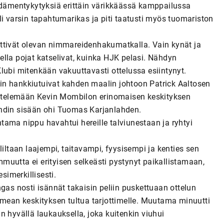
sydämentykytyksiä erittäin värikkäässä kamppailussa
li varsin tapahtumarikas ja piti taatusti myös tuomariston
ttivät olevan nimmareidenhakumatkalla. Vain kynät ja
olella pojat katselivat, kuinka HJK pelasi. Nähdyn
 Klubi mitenkään vakuuttavasti ottelussa esiintynyt.
in hankkiutuivat kahden maalin johtoon Patrick Aaltosen
eistelemään Kevin Mombilon erinomaisen keskityksen
undin sisään ohi Tuomas Karjanlahden.
ama nippu havahtui hereille talviunestaan ja ryhtyi
liltaan laajempi, taitavampi, fyysisempi ja kenties sen
uutta ei erityisen selkeästi pystynyt paikallistamaan,
simerkillisesti.
s nosti isännät takaisin peliin puskettuaan ottelun
ean keskityksen tultua tarjottimelle. Muutama minuutti
n hyvällä laukauksella, joka kuitenkin viuhui