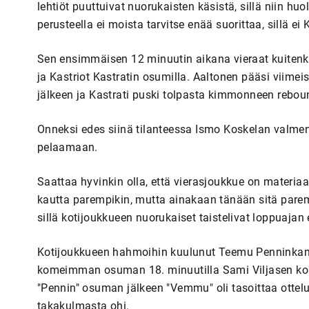
lehtiöt puuttuivat nuorukaisten käsistä, sillä niin hu
perusteella ei moista tarvitse enää suorittaa, sillä ei
Sen ensimmäisen 12 minuutin aikana vieraat kuitenk
ja Kastriot Kastratin osumilla. Aaltonen pääsi viim
jälkeen ja Kastrati puski tolpasta kimmonneen rebo
Onneksi edes siinä tilanteessa Ismo Koskelan valment
pelaamaan.
Saattaa hyvinkin olla, että vierasjoukkue on materiaa
kautta parempikin, mutta ainakaan tänään sitä paremm
sillä kotijoukkueen nuorukaiset taistelivat loppuajan e
Kotijoukkueen hahmoihin kuulunut Teemu Penninkanga
komeimman osuman 18. minuutilla Sami Viljasen kom
"Pennin" osuman jälkeen "Vemmu" oli tasoittaa ottelu
takakulmasta ohi.