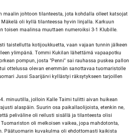
en maalin johtoon tilanteesta, jota kohdalla olleet katsojat
 Mäkelä oli kyllä tilanteessa hyvin linjalla. Karkuun
lun toisen maalinsa muuttaen numeroiksi 3-1 Klubille.
 taistellutta kotijoukkuetta, vaan vajaan tunnin jälkeen
älleen ylimpänä. Tommi Kukilan lähettämä vapaapotku
 korkean pompun, josta "Penni" sai rauhassa puskea pallon
untui ottelussa olevan enemmän sanottavaa tuomaristolle
uomari Jussi Saarijärvi kyllästyi räksytykseen tarjoillen
. minuutilla, jolloin Kalle Taimi tulitti aivan huikean
justi alaspäin. Suurin osa paikallaolijoista, etenkin ne,
tä peliväline oli reilusti sisällä ja tilanteesta olisi
n. Tuomariston oli melkoisen vaikea, jopa mahdotonta,
an. Päätuomarin kuvakulma oli ehdottomasti kaikista