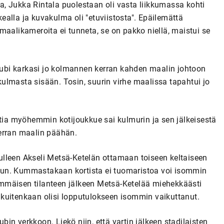
ava, Jukka Rintala puolestaan oli vasta liikkumassa kohti
rkealla ja kuvakulma oli "etuviistosta". Epäilemättä
maalikameroita ei tunneta, se on pakko niellä, maistui se
Klubi karkasi jo kolmannen kerran kahden maalin johtoon
ulmasta sisään. Tosin, suurin virhe maalissa tapahtui jo
ttia myöhemmin kotijoukkue sai kulmurin ja sen jälkeisestä
erran maalin päähän.
 tulleen Akseli Metsä-Ketelän ottamaan toiseen keltaiseen
hkuun. Kummastakaan kortista ei tuomaristoa voi isommin
lkimmäisen tilanteen jälkeen Metsä-Ketelää miehekkäästi
ei kuitenkaan olisi lopputulokseen isommin vaikuttanut.
n verkkoon. Liekö niin, että vartin jälkeen stadilaisten