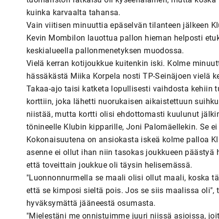
kuinka karvaalta tahansa.
Vain viitisen minuuttia epäselvän tilanteen jälkeen 
Kevin Mombilon lauottua pallon hieman helposti etuk
keskialueella pallonmenetyksen muodossa.
Vielä kerran kotijoukkue kuitenkin iski. Kolme minuu
hässäkästä Miika Korpela nosti TP-Seinäjoen vielä k
Takaa-ajo taisi katketa lopullisesti vaihdosta kehiin
korttiin, joka lähetti nuorukaisen aikaistettuun sui
niistää, mutta kortti olisi ehdottomasti kuulunut jä
tönineelle Klubin kipparille, Joni Palomäellekin. Se 
Kokonaisuutena on ansiokasta iskeä kolme palloa Klubi
asenne ei ollut ihan niin tasokas joukkueen päästyä 
että toveittain joukkue oli täysin helisemässä.
"Luonnonnurmella se maali olisi ollut maali, koska tä
että se kimposi sieltä pois. Jos se siis maalissa oli"
hyväksymättä jääneestä osumasta.
"Mielestäni me onnistuimme juuri niissä asioissa, jo