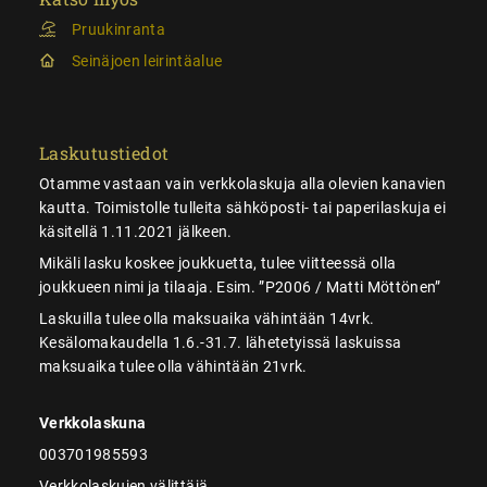
Pruukinranta
Seinäjoen leirintäalue
Laskutustiedot
Otamme vastaan vain verkkolaskuja alla olevien kanavien
kautta. Toimistolle tulleita sähköposti- tai paperilaskuja ei
käsitellä 1.11.2021 jälkeen.
Mikäli lasku koskee joukkuetta, tulee viitteessä olla
joukkueen nimi ja tilaaja. Esim. ”P2006 / Matti Möttönen”
Laskuilla tulee olla maksuaika vähintään 14vrk.
Kesälomakaudella 1.6.-31.7. lähetetyissä laskuissa
maksuaika tulee olla vähintään 21vrk.
Verkkolaskuna
003701985593
Verkkolaskujen välittäjä