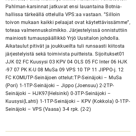
Pahlman-karsinnat jatkuvat ensi lauantaina Botnia-
hallissa tärkeällä ottelulla VPS:aa vastaan. ”Silloin
toivon mukaan kaikki pelaajat ovat käytettävissämme”,
toteaa valmennuskolmikko. Järjestelyissä onnistuttiin
mainiosti turnauspäällikkö Yrjö Uusitalon johdolla.
Aikataulut pitivät ja joukkueilta tuli runsaasti kiitosta
järjestelyistä sekä toimivista puitteista. Sijoitukset01
JJK 02 FC Kuusysi 03 KPV 04 OLS 05 FC Inter 06 HJK
-97 07 PK K-U 08 MuSa 09 VPS 10 TP 11 JIPPO-j. 12
FC KOMUTP-Seinäjoen ottelut:TP-Seinäjoki – MuSa
(Pori) 1-1TP-Seinäjoki – Jippo (Joensuu) 2-2TP-
Seinäjoki – HJK97(Helsinki) 0-3TP-Seinäjoki –
Kuusysi(Lahti) 1-1TP-Seinäjoki – KPV (Kokkola) 0-1TP-
Seinäjoki – VPS (Vaasa) 3-4 rpk. (2-2)