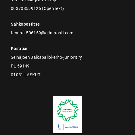
003708599126 (OpenText)
Sähköpostitse
fennoa.506159@erin.posti.com
Postitse
Seinäjoen Jalkapallokerho-juniorit ry
PL 59149
01051 LASKUT