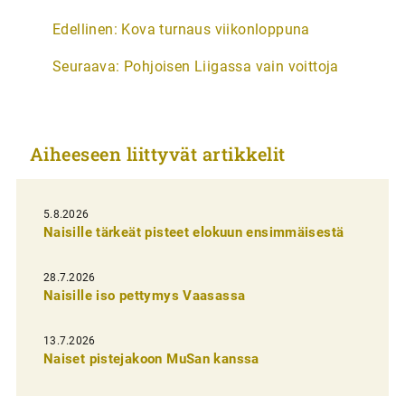
A
Edellinen:
Kova turnaus viikonloppuna
r
Seuraava:
Pohjoisen Liigassa vain voittoja
t
i
k
Aiheeseen liittyvät artikkelit
k
e
l
5.8.2026
Naisille tärkeät pisteet elokuun ensimmäisestä
i
e
28.7.2026
n
Naisille iso pettymys Vaasassa
s
13.7.2026
e
Naiset pistejakoon MuSan kanssa
l