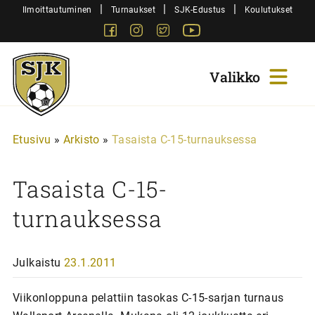
Siirry
|
|
|
Ilmoittautuminen
Turnaukset
SJK-Edustus
Koulutukset
sisältöön
Facebook
Instagram
Twitter
Youtube
Sjk-
Juniorit
Etusivu
»
Arkisto
»
Tasaista C-15-turnauksessa
Tasaista C-15-
turnauksessa
Julkaistu
23.1.2011
Viikonloppuna pelattiin tasokas C-15-sarjan turnaus