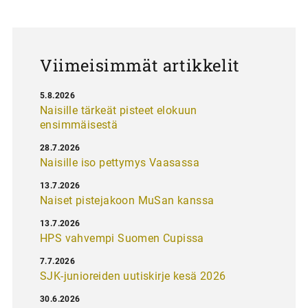
a
u
s
Viimeisimmät artikkelit
5.8.2026
Naisille tärkeät pisteet elokuun
ensimmäisestä
28.7.2026
Naisille iso pettymys Vaasassa
13.7.2026
Naiset pistejakoon MuSan kanssa
13.7.2026
HPS vahvempi Suomen Cupissa
7.7.2026
SJK-junioreiden uutiskirje kesä 2026
30.6.2026