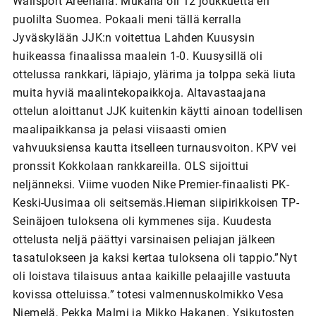
Wallsport Areenalla. Mukana oli 12 joukkuetta eri
puolilta Suomea. Pokaali meni tällä kerralla
Jyväskylään JJK:n voitettua Lahden Kuusysin
huikeassa finaalissa maalein 1-0. Kuusysillä oli
ottelussa rankkari, läpiajo, ylärima ja tolppa sekä liuta
muita hyviä maalintekopaikkoja. Altavastaajana
ottelun aloittanut JJK kuitenkin käytti ainoan todellisen
maalipaikkansa ja pelasi viisaasti omien
vahvuuksiensa kautta itselleen turnausvoiton. KPV vei
pronssit Kokkolaan rankkareilla. OLS sijoittui
neljänneksi. Viime vuoden Nike Premier-finaalisti PK-
Keski-Uusimaa oli seitsemäs.Hieman siipirikkoisen TP-
Seinäjoen tuloksena oli kymmenes sija. Kuudesta
ottelusta neljä päättyi varsinaisen peliajan jälkeen
tasatulokseen ja kaksi kertaa tuloksena oli tappio.”Nyt
oli loistava tilaisuus antaa kaikille pelaajille vastuuta
kovissa otteluissa.” totesi valmennuskolmikko Vesa
Niemelä, Pekka Malmi ja Mikko Hakanen. Ysikutosten