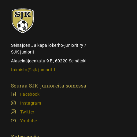
SJK-
juniorit
Seinäjoen Jalkapallokerho-juniorit ry /
SJK-juniorit
Alaseinäjoenkatu 9 B, 60220 Seinäjoki
toimisto@sjk-juniorit.fi
Seuraa SJK-junioreita somessa
Facebook
Instagram
Twitter
Youtube
Katso myös