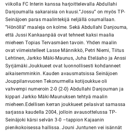
viikolla FC Interin kanssa harjoittelevalla Abdullahi
Danjoumalla sakaraisia on kuusi.”Jossu” on myös TP-
Seinäjoen paras maalintekijä neljällä osumallaan.
”Hönöllä” maaleja on kolme. Sekä Abdullahi Danjouma,
että Jussi Kankaanpää ovat tehneet kaksi maalia
mieheen Topias Tervasmäen tavoin. Yhden maalin
ovat viimeistelleet Lasse Männikkö, Petri Niemi, Tiitus
Lehtinen, Jarkko Mäki-Maunus, Juha Eteläaho ja Anssi
Syrjämäki.Joukkueet ovat luonnollisesti kohdanneet
aikaisemminkin. Kauden avausmatsissa Seinäjoen
Jouppilanvuoren Tekonurmella kotijoukkue oli
vahvempi numeroin 2-0 (2-0) Abdullahi Danjouman ja
kippari Jarkko Mäki-Maunuksen tehtyä maalin
mieheen.Edellisen kerran joukkueet pelasivat samassa
sarjassa kaudella 2004, jolloin avausottelussa TP-
Seinäjoki kärsi selvän 3-0 –tappion Kajaanin
pienikokoisessa hallissa. Jouni Juntunen vei isännät