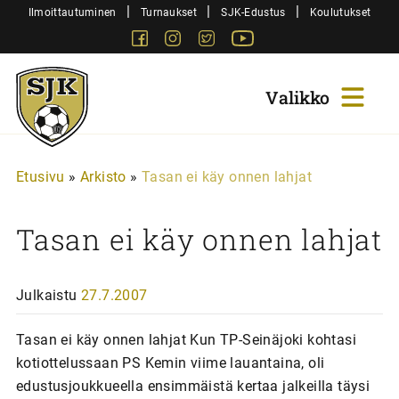
Siirry
|
|
|
Ilmoittautuminen
Turnaukset
SJK-Edustus
Koulutukset
sisältöön
Facebook
Instagram
Twitter
Youtube
Sjk-
Juniorit
Etusivu
»
Arkisto
»
Tasan ei käy onnen lahjat
Tasan ei käy onnen lahjat
Julkaistu
27.7.2007
Tasan ei käy onnen lahjat Kun TP-Seinäjoki kohtasi
kotiottelussaan PS Kemin viime lauantaina, oli
edustusjoukkueella ensimmäistä kertaa jalkeilla täysi