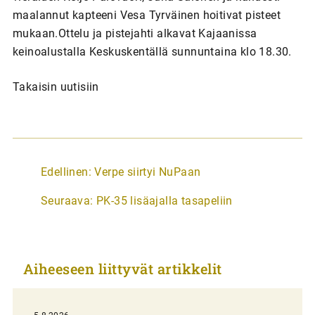
maalannut kapteeni Vesa Tyrväinen hoitivat pisteet
mukaan.Ottelu ja pistejahti alkavat Kajaanissa
keinoalustalla Keskuskentällä sunnuntaina klo 18.30.
Takaisin uutisiin
A
Edellinen:
Verpe siirtyi NuPaan
r
Seuraava:
PK-35 lisäajalla tasapeliin
t
i
k
Aiheeseen liittyvät artikkelit
k
e
l