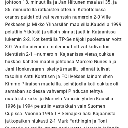
johtoon 18. minuutilla ja Jan Hiltunen maalasi 35. ja
86. minuuteilla ratkaisten ottelun. Kotiottelussa
oranssipaidat ottivat revanssin numeroin 2-0 Ville
Pekkasen ja Mikko Ylihärsilän maaleilla.Kaudella 1999
pelattiin Ykköstä ja silloin pinnat jaettiin Kajaanissa
lukemin 2-2. Kotikentällä TP-Seinäjoki puolestaan voitti
3-0. Vuotta aiemmin molemmat ottivat kotivoiton
identtisin 2-1 –numeroin. Kajaanissa vierasjoukkue
hukkasi kahden maalin johtonsa Marcelo Nunesin ja
Jani Honkavaaran iskettyä maalit. Isännät tulivat
tasoihin Antti Konttisen ja FC Ilveksen lainamiehen
Kimmo Piiraisen maaleilla. seinäjoella kotijoukkue oli
samaban soidessa vahvempi Pinducan tehtyä
maaleista kaksi ja Marcelo Nunesin yhden.Kausilla
1996 ja 1994 pelattiin vastakkain vain Suomen
Cupissa. Vuonna 1996 TP-Seinäjoki haki Kajaanista
jatkopaikan niukasti 2-1 Mark Farthingin ja Toni