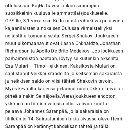
ottelussaan KajHa hävisi lohkon suurimpiin
suosikkeihin kuuluvalle ammattilaisjoukkueelle,
OPS:lle, 3-1 vieraissa. Kelta-musta-vihreässä pelaavien
kajaanilaisten ainokaisen Oulussa viimeisteli yksi
neljästä ulkomaalaisesta, Sergei Shakov. Joukkueen
muut ulkomaanavut ovat Lasha Chkhaidze, Jonathan
Richardson ja Apollo De Brito Medeiros. Jos joukkueen
parhaimmistoa haetaan, löytyy se kuitenkin akselilta
Esa Mulari – Timo Heikkinen. Kaksikosta Mulari on
saalistanut Veikkausraadeilta jo seitsemän sakaraista
ja heikkisen saldo on viisi tähteä Shakovin tavoin.
Myös keväällä kärjessä pelannut nuori Oskari Tervo oli
pirteä ainakin Seinäjoella.Vierasjoukkueen ehdoton
ykkönen on tähtien valossa ollut vahvaa kautta
pelaava Johannes Saranpää, jolla sakaraisia on
tilillään jo 14. Sairastumisen takia sivussa oleva Henri
Saranpää on kerännyt kahdeksan tähteä ja tällä