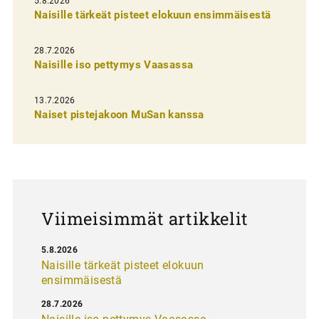
5.8.2026
Naisille tärkeät pisteet elokuun ensimmäisestä
i
e
28.7.2026
n
Naisille iso pettymys Vaasassa
s
13.7.2026
e
Naiset pistejakoon MuSan kanssa
l
a
u
s
Viimeisimmät artikkelit
5.8.2026
Naisille tärkeät pisteet elokuun
ensimmäisestä
28.7.2026