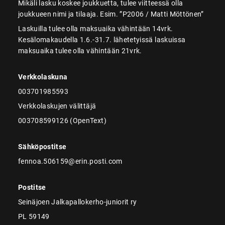
Mikäli lasku koskee joukkuetta, tulee viitteessä olla
joukkueen nimi ja tilaaja. Esim. ”P2006 / Matti Möttönen”
Laskuilla tulee olla maksuaika vähintään 14vrk.
Kesälomakaudella 1.6.-31.7. lähetetyissä laskuissa
maksuaika tulee olla vähintään 21vrk.
Verkkolaskuna
003701985593
Verkkolaskujen välittäjä
003708599126 (OpenText)
Sähköpostitse
fennoa.506159@erin.posti.com
Postitse
Seinäjoen Jalkapallokerho-juniorit ry
PL 59149