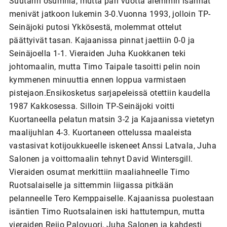
Suutarin osumilla, mutta pari vuotta aiemmin isännät
menivät jatkoon lukemin 3-0.Vuonna 1993, jolloin TP-
Seinäjoki putosi Ykkösestä, molemmat ottelut
päättyivät tasan. Kajaanissa pinnat jaettiin 0-0 ja
Seinäjoella 1-1. Vieraiden Juha Kuokkanen teki
johtomaalin, mutta Timo Taipale tasoitti pelin noin
kymmenen minuuttia ennen loppua varmistaen
pistejaon.Ensikosketus sarjapeleissä otettiin kaudella
1987 Kakkosessa. Silloin TP-Seinäjoki voitti
Kuortaneella pelatun matsin 3-2 ja Kajaanissa vietetyn
maalijuhlan 4-3. Kuortaneen ottelussa maaleista
vastasivat kotijoukkueelle iskeneet Anssi Latvala, Juha
Salonen ja voittomaalin tehnyt David Wintersgill.
Vieraiden osumat merkittiin maaliahneelle Timo
Ruotsalaiselle ja sittemmin liigassa pitkään
pelanneelle Tero Kemppaiselle. Kajaanissa puolestaan
isäntien Timo Ruotsalainen iski hattutempun, mutta
vieraiden Reijo Palovuori, Juha Salonen ja kahdesti