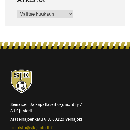
Arkistot
SJK-
juniorit
Seinäjoen Jalkapallokerho-juniorit ry /
SJK-juniorit
Alaseinäjoenkatu 9 B, 60220 Seinäjoki
toimisto@sjk-juniorit.fi