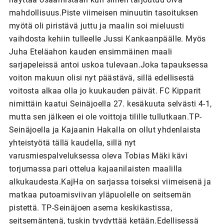
mahdollisuus.Piste viimeisen minuutin tasoituksen
myötä oli piristävä juttu ja maalin soi mieluusti
vaihdosta kehiin tulleelle Jussi Kankaanpäälle. Myös
Juha Eteläahon kauden ensimmäinen maali
sarjapeleissä antoi uskoa tulevaan.Joka tapauksessa
voiton makuun olisi nyt päästävä, sillä edellisestä
voitosta alkaa olla jo kuukauden päivät. FC Kipparit
nimittäin kaatui Seinäjoella 27. kesäkuuta selvästi 4-1,
mutta sen jälkeen ei ole voittoja tilille tullutkaan.TP-
Seinäjoella ja Kajaanin Hakalla on ollut yhdenlaista
yhteistyötä tällä kaudella, sillä nyt
varusmiespalveluksessa oleva Tobias Mäki kävi
torjumassa pari ottelua kajaanilaisten maalilla
alkukaudesta.KajHa on sarjassa toiseksi viimeisenä ja
matkaa putoamisviivan yläpuolelle on seitsemän
pistettä. TP-Seinäjoen asema keskikastissa,
seitsemäntenä, tuskin tyydyttää ketään.Edellisessä