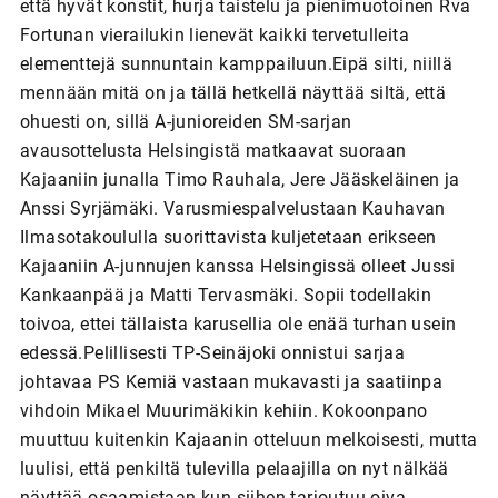
että hyvät konstit, hurja taistelu ja pienimuotoinen Rva
Fortunan vierailukin lienevät kaikki tervetulleita
elementtejä sunnuntain kamppailuun.Eipä silti, niillä
mennään mitä on ja tällä hetkellä näyttää siltä, että
ohuesti on, sillä A-junioreiden SM-sarjan
avausottelusta Helsingistä matkaavat suoraan
Kajaaniin junalla Timo Rauhala, Jere Jääskeläinen ja
Anssi Syrjämäki. Varusmiespalvelustaan Kauhavan
Ilmasotakoululla suorittavista kuljetetaan erikseen
Kajaaniin A-junnujen kanssa Helsingissä olleet Jussi
Kankaanpää ja Matti Tervasmäki. Sopii todellakin
toivoa, ettei tällaista karusellia ole enää turhan usein
edessä.Pelillisesti TP-Seinäjoki onnistui sarjaa
johtavaa PS Kemiä vastaan mukavasti ja saatiinpa
vihdoin Mikael Muurimäkikin kehiin. Kokoonpano
muuttuu kuitenkin Kajaanin otteluun melkoisesti, mutta
luulisi, että penkiltä tulevilla pelaajilla on nyt nälkää
näyttää osaamistaan kun siihen tarjoutuu oiva