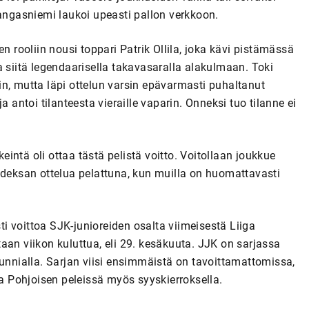
Kangasniemi laukoi upeasti pallon verkkoon.
tten rooliin nousi toppari Patrik Ollila, joka kävi pistämässä
a siitä legendaarisella takavasaralla alakulmaan. Toki
n, mutta läpi ottelun varsin epävarmasti puhaltanut
 antoi tilanteesta vieraille vaparin. Onneksi tuo tilanne ei
keintä oli ottaa tästä pelistä voitto. Voitollaan joukkue
hdeksan ottelua pelattuna, kun muilla on huomattavasti
 voittoa SJK-junioreiden osalta viimeisestä Liiga
aan viikon kuluttua, eli 29. kesäkuuta. JJK on sarjassa
ä kunnialla. Sarjan viisi ensimmäistä on tavoittamattomissa,
ga Pohjoisen peleissä myös syyskierroksella.