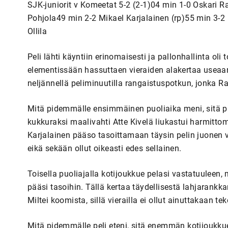
SJK-juniorit v Komeetat 5-2 (2-1)04 min 1-0 Oskari R
Pohjola49 min 2-2 Mikael Karjalainen (rp)55 min 3-2 
Ollila
Peli lähti käyntiin erinomaisesti ja pallonhallinta oli 
elementissään hassuttaen vieraiden alakertaa useaan
neljännellä peliminuutilla rangaistuspotkun, jonka Rai
Mitä pidemmälle ensimmäinen puoliaika meni, sitä p
kukkuraksi maalivahti Atte Kivelä liukastui harmitto
Karjalainen pääso tasoittamaan täysin pelin juonen va
eikä sekään ollut oikeasti edes sellainen.
Toisella puoliajalla kotijoukkue pelasi vastatuuleen, m
pääsi tasoihin. Tällä kertaa täydellisestä lahjarankka
Miltei koomista, sillä vierailla ei ollut ainuttakaan t
Mitä pidemmälle peli eteni, sitä enemmän kotijoukkue 