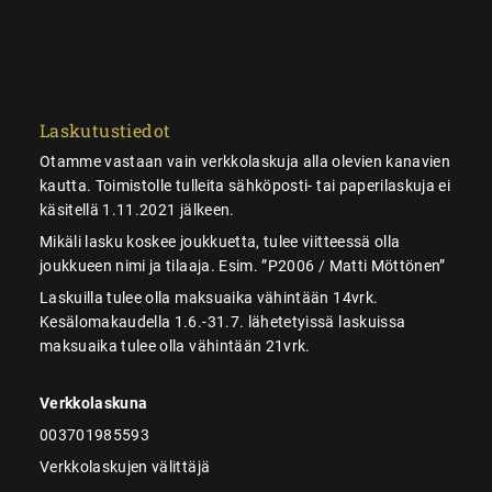
Laskutustiedot
Otamme vastaan vain verkkolaskuja alla olevien kanavien
kautta. Toimistolle tulleita sähköposti- tai paperilaskuja ei
käsitellä 1.11.2021 jälkeen.
Mikäli lasku koskee joukkuetta, tulee viitteessä olla
joukkueen nimi ja tilaaja. Esim. ”P2006 / Matti Möttönen”
Laskuilla tulee olla maksuaika vähintään 14vrk.
Kesälomakaudella 1.6.-31.7. lähetetyissä laskuissa
maksuaika tulee olla vähintään 21vrk.
Verkkolaskuna
003701985593
Verkkolaskujen välittäjä