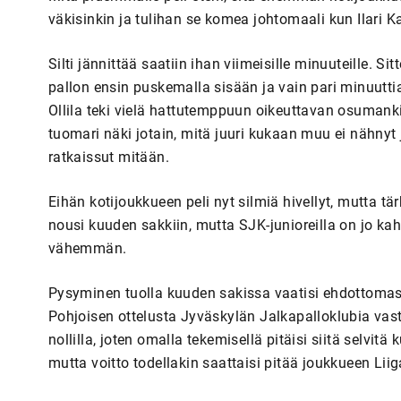
väkisinkin ja tulihan se komea johtomaali kun Ilari 
Silti jännittää saatiin ihan viimeisille minuuteille. Si
pallon ensin puskemalla sisään ja vain pari minuutti
Ollila teki vielä hattutemppuun oikeuttavan osumanki
tuomari näki jotain, mitä juuri kukaan muu ei nähnyt ja
ratkaissut mitään.
Eihän kotijoukkueen peli nyt silmiä hivellyt, mutta tär
nousi kuuden sakkiin, mutta SJK-junioreilla on jo ka
vähemmän.
Pysyminen tuolla kuuden sakissa vaatisi ehdottomasti
Pohjoisen ottelusta Jyväskylän Jalkapalloklubia vast
nollilla, joten omalla tekemisellä pitäisi siitä selvit
mutta voitto todellakin saattaisi pitää joukkueen Lii