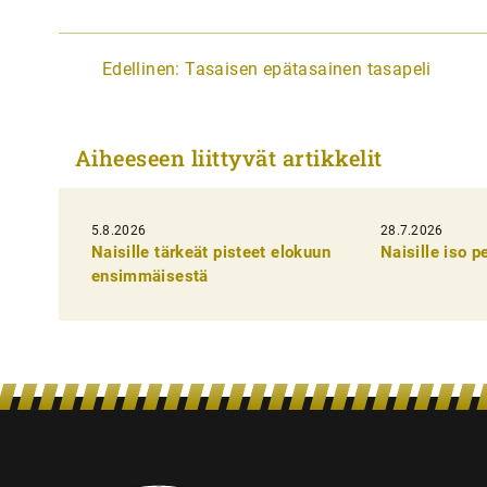
A
Edellinen:
Tasaisen epätasainen tasapeli
r
t
Aiheeseen liittyvät artikkelit
i
k
5.8.2026
k
28.7.2026
Naisille tärkeät pisteet elokuun
Naisille iso 
e
ensimmäisestä
l
i
e
n
s
e