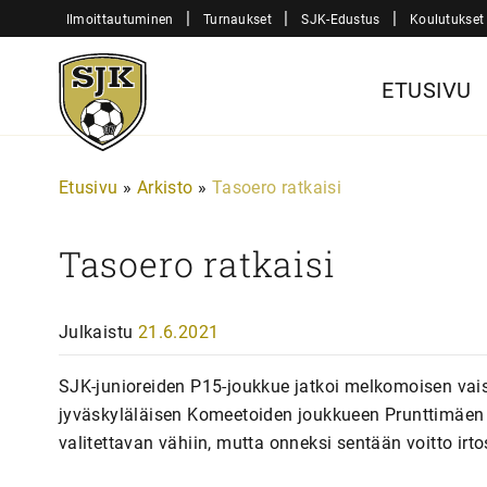
Siirry
|
|
|
Ilmoittautuminen
Turnaukset
SJK-Edustus
Koulutukset
sisältöön
Sjk-
ETUSIVU
Juniorit
Etusivu
»
Arkisto
»
Tasoero ratkaisi
Tasoero ratkaisi
Julkaistu
21.6.2021
SJK-junioreiden P15-joukkue jatkoi melkomoisen vais
jyväskyläläisen Komeetoiden joukkueen Prunttimäen l
valitettavan vähiin, mutta onneksi sentään voitto irto