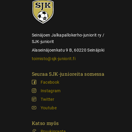
SJK-
l
juniorit
a
u
s
Seinäjoen Jalkapallokerho-juniorit ry /
SJK-juniorit
Alaseinäjoenkatu 9 B, 60220 Seinäjoki
toimisto@sjk-juniorit.fi
Seuraa SJK-junioreita somessa
Facebook
Instagram
Twitter
Youtube
Katso myös
Pruukinranta