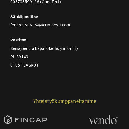
003708599126 (OpenText)
Sähköpostitse
fennoa.506159@erin.posti.com
Postitse
Seinäjoen Jalkapallokerho-juniorit ry
PL 59149
01051 LASKUT
Yhteistyökumppaneitamme