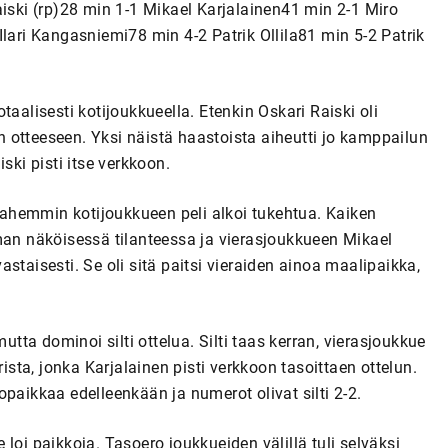
aiski (rp)28 min 1-1 Mikael Karjalainen41 min 2-1 Miro
Ilari Kangasniemi78 min 4-2 Patrik Ollila81 min 5-2 Patrik
totaalisesti kotijoukkueella. Etenkin Oskari Raiski oli
 otteeseen. Yksi näistä haastoista aiheutti jo kamppailun
ski pisti itse verkkoon.
ahemmin kotijoukkueen peli alkoi tukehtua. Kaiken
man näköisessä tilanteessa ja vierasjoukkueen Mikael
staisesti. Se oli sitä paitsi vieraiden ainoa maalipaikka,
utta dominoi silti ottelua. Silti taas kerran, vierasjoukkue
rista, jonka Karjalainen pisti verkkoon tasoittaen ottelun.
ekopaikkaa edelleenkään ja numerot olivat silti 2-2.
loi paikkoja. Tasoero joukkueiden välillä tuli selväksi