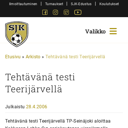
Siirry
|
|
|
Ilmoittautuminen
Turnaukset
SJK-Edustus
Koulutukset
sisältöön
Facebook
Instagram
Twitter
Youtube
Sjk-
Juniorit
Etusivu
»
Arkisto
»
Tehtävänä testi Teerijärvellä
Tehtävänä testi
Teerijärvellä
Julkaistu
28.4.2006
Tehtävänä testi Teerijärvellä TP-Seinäjoki aloittaa