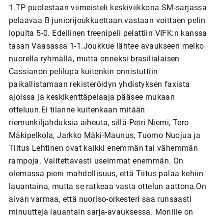
1.TP puolestaan viimeisteli keskiviikkona SM-sarjassa
pelaavaa B-juniorijoukkuettaan vastaan voittaen pelin
lopulta 5-0. Edellinen treenipeli pelattiin VIFK:n kanssa
tasan Vaasassa 1-1.Joukkue lähtee avaukseen melko
nuorella ryhmällä, mutta onneksi brasilialaisen
Cassianon pelilupa kuitenkin onnistuttiin
paikallistamaan rekisteröidyn yhdistyksen faxista
ajoissa ja keskikenttäpelaaja pääsee mukaan
otteluun.Ei tilanne kuitenkaan mitään
riemunkiljahduksia aiheuta, sillä Petri Niemi, Tero
Mäkipelkola, Jarkko Mäki-Maunus, Tuomo Nuojua ja
Tiitus Lehtinen ovat kaikki enemmän tai vähemmän
rampoja. Valitettavasti useimmat enemmän. On
olemassa pieni mahdollisuus, että Tiitus palaa kehiin
lauantaina, mutta se ratkeaa vasta ottelun aattona.On
aivan varmaa, että nuoriso-orkesteri saa runsaasti
minuutteja lauantain sarja-avauksessa. Monille on