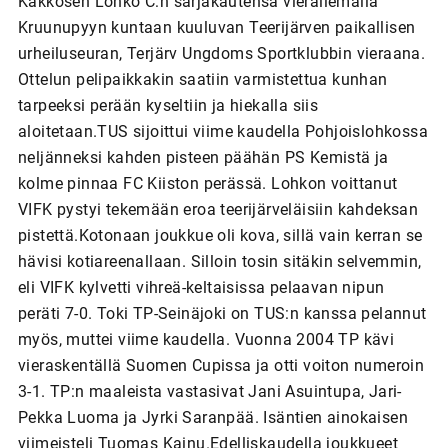
Kakkosen Lohko C:n sarjakautensa vierailemalla
Kruunupyyn kuntaan kuuluvan Teerijärven paikallisen
urheiluseuran, Terjärv Ungdoms Sportklubbin vieraana.
Ottelun pelipaikkakin saatiin varmistettua kunhan
tarpeeksi perään kyseltiin ja hiekalla siis
aloitetaan.TUS sijoittui viime kaudella Pohjoislohkossa
neljänneksi kahden pisteen päähän PS Kemistä ja
kolme pinnaa FC Kiiston perässä. Lohkon voittanut
VIFK pystyi tekemään eroa teerijärveläisiin kahdeksan
pistettä.Kotonaan joukkue oli kova, sillä vain kerran se
hävisi kotiareenallaan. Silloin tosin sitäkin selvemmin,
eli VIFK kylvetti vihreä-keltaisissa pelaavan nipun
peräti 7-0. Toki TP-Seinäjoki on TUS:n kanssa pelannut
myös, muttei viime kaudella. Vuonna 2004 TP kävi
vieraskentällä Suomen Cupissa ja otti voiton numeroin
3-1. TP:n maaleista vastasivat Jani Asuintupa, Jari-
Pekka Luoma ja Jyrki Saranpää. Isäntien ainokaisen
viimeisteli Tuomas Kainu.Edelliskaudella joukkueet