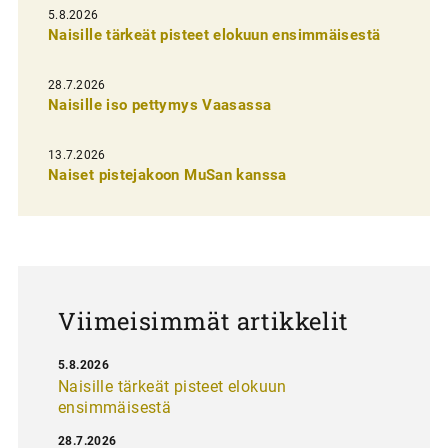
i
5.8.2026
Naisille tärkeät pisteet elokuun ensimmäisestä
e
n
28.7.2026
Naisille iso pettymys Vaasassa
s
e
13.7.2026
l
Naiset pistejakoon MuSan kanssa
a
u
s
Viimeisimmät artikkelit
5.8.2026
Naisille tärkeät pisteet elokuun
ensimmäisestä
28.7.2026