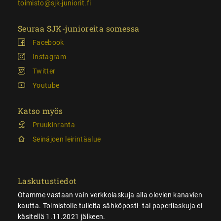
toimisto@sjk-juniorit.fi
Seuraa SJK-junioreita somessa
Facebook
Instagram
Twitter
Youtube
Katso myös
Pruukinranta
Seinäjoen leirintäalue
Laskutustiedot
Otamme vastaan vain verkkolaskuja alla olevien kanavien
kautta. Toimistolle tulleita sähköposti- tai paperilaskuja ei
käsitellä 1.11.2021 jälkeen.