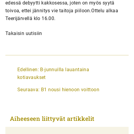
edessä debyytti kakkosessa, joten on myös syytä
toivoa, ettei jännitys vie taitoja piiloon.Ottelu alkaa
Teerijärvellä klo 16.00.
Takaisin uutisiin
A
Edellinen:
B-junnuilla lauantaina
r
kotiavaukset
t
Seuraava:
B1 nousi hienoon voittoon
i
k
k
Aiheeseen liittyvät artikkelit
e
l