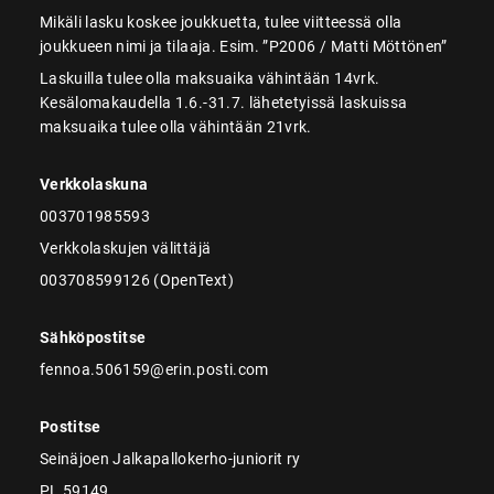
Mikäli lasku koskee joukkuetta, tulee viitteessä olla
joukkueen nimi ja tilaaja. Esim. ”P2006 / Matti Möttönen”
Laskuilla tulee olla maksuaika vähintään 14vrk.
Kesälomakaudella 1.6.-31.7. lähetetyissä laskuissa
maksuaika tulee olla vähintään 21vrk.
Verkkolaskuna
003701985593
Verkkolaskujen välittäjä
003708599126 (OpenText)
Sähköpostitse
fennoa.506159@erin.posti.com
Postitse
Seinäjoen Jalkapallokerho-juniorit ry
PL 59149