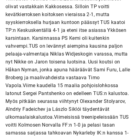
olivat vastakkain Kakkosessa. Silloin TP voitti
kevätkierroksen koitoksen vieraissa 2-1, mutta
syyskierroksella hurjaan kuntoon päässyt TUS kaatoi
TP:n Keskuskentällä 4-1 ja eteni itse asiassa Ykkösen
karsintaan. Karsinnassa PS Kemi oli kuitenkin
vahvempi.TUS on levännyt aiempina kausina paljon
pelaaja-valmentaja Niklas Widjeskogin varassa, mutta
nyt Nikke on Jaron toisena luotsina. Uusi koutsi on
Håkan Nyman, jonka apuna hääräävät Sami Furu, Lalle
Broberg ja maalivahdeista vastaava Timo
Vapola.Viime kaudella 15 maalia pohjoislohkossa
latonut Sergei Pantshenko on edelleen TUS:n kalustoa.
Myös pitkään seurassa viihtynyt Olexander Stolyarov,
Alndriy Fadeichev ja Lászlo Siklói täydentävät
ulkomaalaiskalustoa.Viimeisissä treenipeleissään TUS
voitti Kolmosen Norvalla FF:n 1-0 ja pelasi tasan
samassa sarjassa tahkoavan Nykarleby IK:n kanssa 1-