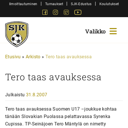
Siirry
|
|
|
Ilmoittautuminen
Turnaukset
SJK-Edustus
Koulutukset
sisältöön
Facebook
Instagram
Twitter
Youtube
Sjk-
Juniorit
Etusivu
»
Arkisto
»
Tero taas avauksessa
Tero taas avauksessa
Julkaistu
31.8.2007
Tero taas avauksessa Suomen U17 –joukkue kohtaa
tänään Slovakian Puolassa pelattavassa Syrenka
Cupissa. TP-Seinäjoen Tero Mäntylä on nimetty