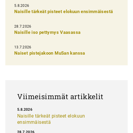
l
5.8.2026
Naisille tärkeät pisteet elokuun ensimmäisestä
i
e
28.7.2026
n
Naisille iso pettymys Vaasassa
s
13.7.2026
e
Naiset pistejakoon MuSan kanssa
l
a
u
s
Viimeisimmät artikkelit
5.8.2026
Naisille tärkeät pisteet elokuun
ensimmäisestä
28.7.2026