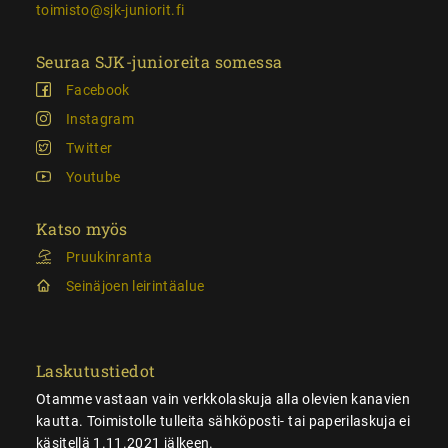
toimisto@sjk-juniorit.fi
Seuraa SJK-junioreita somessa
Facebook
Instagram
Twitter
Youtube
Katso myös
Pruukinranta
Seinäjoen leirintäalue
Laskutustiedot
Otamme vastaan vain verkkolaskuja alla olevien kanavien
kautta. Toimistolle tulleita sähköposti- tai paperilaskuja ei
käsitellä 1.11.2021 jälkeen.