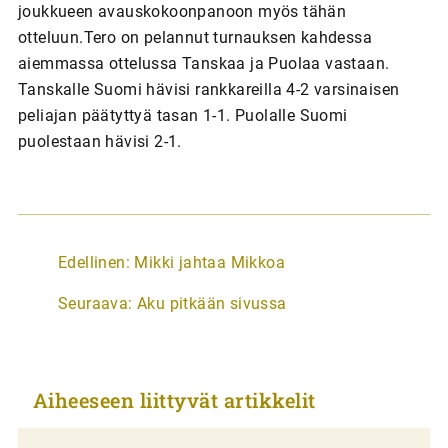
joukkueen avauskokoonpanoon myös tähän
otteluun.Tero on pelannut turnauksen kahdessa
aiemmassa ottelussa Tanskaa ja Puolaa vastaan.
Tanskalle Suomi hävisi rankkareilla 4-2 varsinaisen
peliajan päätyttyä tasan 1-1. Puolalle Suomi
puolestaan hävisi 2-1.
A
Edellinen:
Mikki jahtaa Mikkoa
r
Seuraava:
Aku pitkään sivussa
t
i
k
Aiheeseen liittyvät artikkelit
k
e