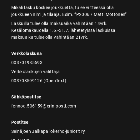
Mikäli lasku koskee joukkuetta, tulee viitteessä olla
joukkueen nimi ja tilaaja. Esim. ”P2006 / Matti Möttönen”
Laskuilla tulee olla maksuaika vähintään 14vrk.
Kesälomakaudella 1.6.-31.7. lähetetyissä laskuissa
maksuaika tulee olla vähintään 21vrk.
Verkkolaskuna
003701985593
Verkkolaskujen välittäjä
003708599126 (OpenText)
Sähköpostitse
fennoa.506159@erin.posti.com
Postitse
Seinäjoen Jalkapallokerho-juniorit ry