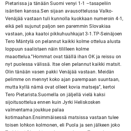
Pietarissa ja tänään Suomi venyi 1-1 –tasapeliin
isäntien kanssa.Sen sijaan avausottelussa Valko-
Venäjää vastaan tuli kunnolla kuokkaan numeroin 4-1,
eikä peli sujunut paljon sen paremmin Slovakiaa
vastaan, joka kaatoi pikkuhuuhkajat 3-1.TP-Seinäjoen
Tero Mäntylä on pelannut kaikki kolme ottelua alusta
loppuun saalistaen näin tililleen kolme
maaottelua.”Hommat ovat täällä ihan OK ja reissu on
nyt puolessa välissä. Itse olen pelannut kaikki matsit.
Olin tänään vasen pakki Venäjää vastaan. Meidän
pelimme on mennyt koko ajan parempaan suuntaan,
mutta kyllä nämä ovat olleet kovia matseja”, kertoi
Tero Pietarista.Suomella on jäljellä vielä kaksi
sijoitusottelua ennen kuin Jyrki Heliskosken
valmentama joukkue palaa
kotimaahan.Ensimmäisessä matsissa vastaan tulee
toisen lohkon kolmonen, eli Puola ja sen jälkeen joko