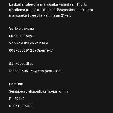
Laskuilla tulee olla maksuaika vähintään 14vrk.
Kesälomakaudella 1.6.-31.7. lähetetyissä laskuissa
maksuaika tulee olla vähintään 21vrk.
Verkkolaskuna
003701985593
Verkkolaskujen välittäjä
003708599126 (OpenText)
Sähköpostitse
fennoa.506159@erin.posti.com
Postitse
Seinäjoen Jalkapallokerho-juniorit ry
PL 59149
01051 LASKUT