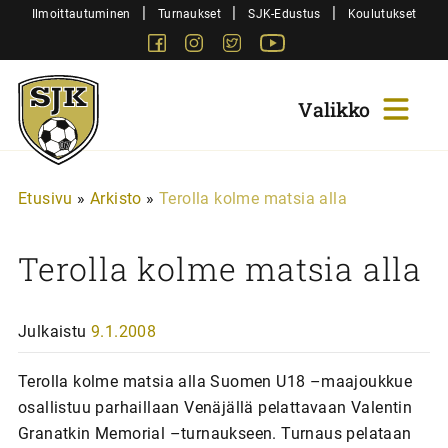
Siirry
|
|
|
Ilmoittautuminen
Turnaukset
SJK-Edustus
Koulutukset
sisältöön
Facebook
Instagram
Twitter
Youtube
Sjk-
Juniorit
Etusivu
»
Arkisto
»
Terolla kolme matsia alla
Terolla kolme matsia alla
Julkaistu
9.1.2008
Terolla kolme matsia alla Suomen U18 –maajoukkue
osallistuu parhaillaan Venäjällä pelattavaan Valentin
Granatkin Memorial –turnaukseen. Turnaus pelataan