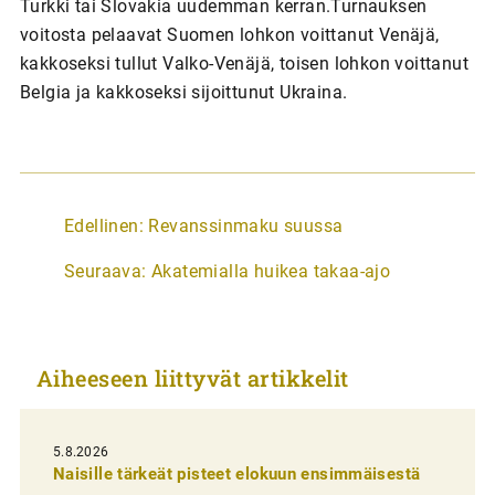
Turkki tai Slovakia uudemman kerran.Turnauksen
voitosta pelaavat Suomen lohkon voittanut Venäjä,
kakkoseksi tullut Valko-Venäjä, toisen lohkon voittanut
Belgia ja kakkoseksi sijoittunut Ukraina.
A
Edellinen:
Revanssinmaku suussa
r
Seuraava:
Akatemialla huikea takaa-ajo
t
i
k
Aiheeseen liittyvät artikkelit
k
e
l
5.8.2026
Naisille tärkeät pisteet elokuun ensimmäisestä
i