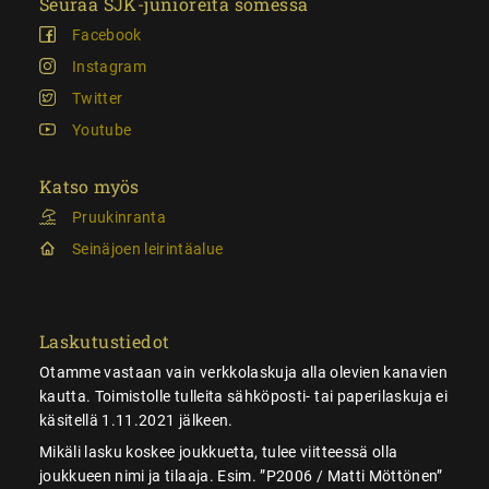
Seuraa SJK-junioreita somessa
Facebook
Instagram
Twitter
Youtube
Katso myös
Pruukinranta
Seinäjoen leirintäalue
Laskutustiedot
Otamme vastaan vain verkkolaskuja alla olevien kanavien
kautta. Toimistolle tulleita sähköposti- tai paperilaskuja ei
käsitellä 1.11.2021 jälkeen.
Mikäli lasku koskee joukkuetta, tulee viitteessä olla
joukkueen nimi ja tilaaja. Esim. ”P2006 / Matti Möttönen”