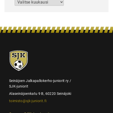
Arkistot
SJK-
juniorit
Seinäjoen Jalkapallokerho-juniorit ry /
SJK-juniorit
Alaseinäjoenkatu 9 B, 60220 Seinäjoki
toimisto@sjk-juniorit.fi