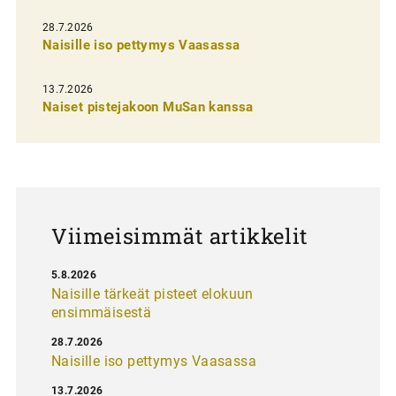
e
28.7.2026
n
Naisille iso pettymys Vaasassa
s
13.7.2026
e
Naiset pistejakoon MuSan kanssa
l
a
u
s
Viimeisimmät artikkelit
5.8.2026
Naisille tärkeät pisteet elokuun
ensimmäisestä
28.7.2026
Naisille iso pettymys Vaasassa
13.7.2026