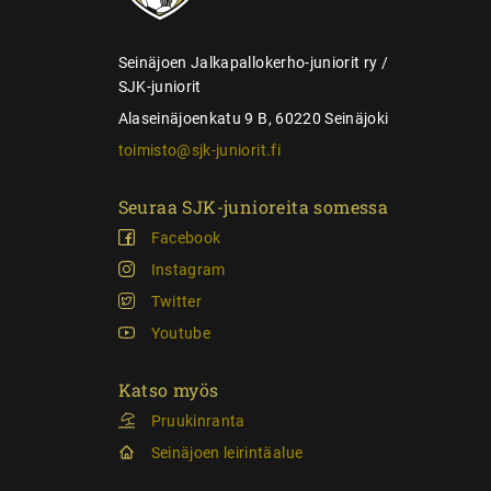
u
s
Seinäjoen Jalkapallokerho-juniorit ry /
SJK-juniorit
Alaseinäjoenkatu 9 B, 60220 Seinäjoki
toimisto@sjk-juniorit.fi
Seuraa SJK-junioreita somessa
Facebook
Instagram
Twitter
Youtube
Katso myös
Pruukinranta
Seinäjoen leirintäalue