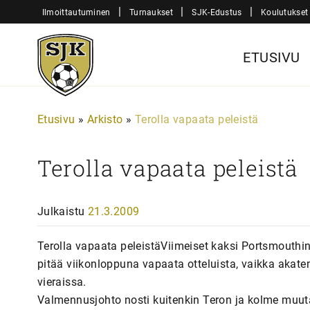
Siirry
|
|
|
Ilmoittautuminen
Turnaukset
SJK-Edustus
Koulutukset
sisältöön
Sjk-
ETUSIVU
Juniorit
Etusivu
»
Arkisto
»
Terolla vapaata peleistä
Terolla vapaata peleistä
Julkaistu
21.3.2009
Terolla vapaata peleistäViimeiset kaksi Portsmouthi
pitää viikonloppuna vapaata otteluista, vaikka akatemi
vieraissa.
Valmennusjohto nosti kuitenkin Teron ja kolme muuta