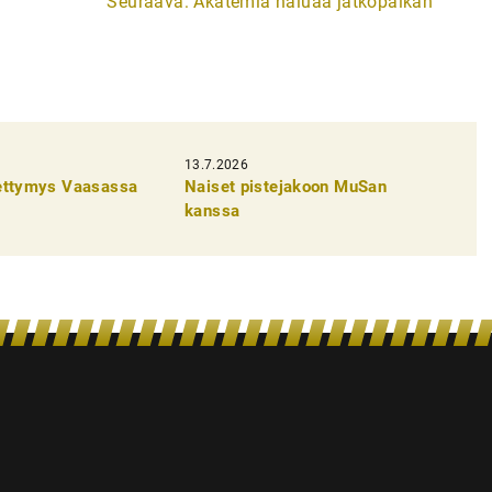
Seuraava:
Akatemia haluaa jatkopaikan
13.7.2026
pettymys Vaasassa
Naiset pistejakoon MuSan
kanssa