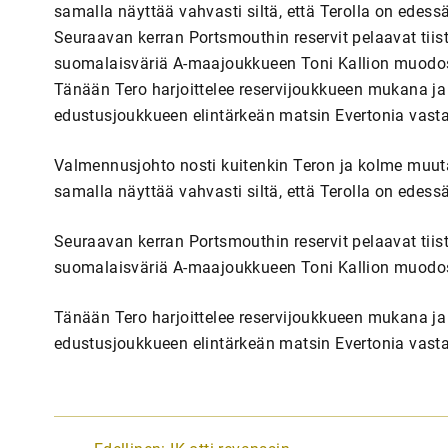
samalla näyttää vahvasti siltä, että Terolla on edess
Seuraavan kerran Portsmouthin reservit pelaavat tiist
suomalaisväriä A-maajoukkueen Toni Kallion muod
Tänään Tero harjoittelee reservijoukkueen mukana ja
edustusjoukkueen elintärkeän matsin Evertonia vast
Valmennusjohto nosti kuitenkin Teron ja kolme muuta
samalla näyttää vahvasti siltä, että Terolla on edess
Seuraavan kerran Portsmouthin reservit pelaavat tiist
suomalaisväriä A-maajoukkueen Toni Kallion muod
Tänään Tero harjoittelee reservijoukkueen mukana ja
edustusjoukkueen elintärkeän matsin Evertonia vast