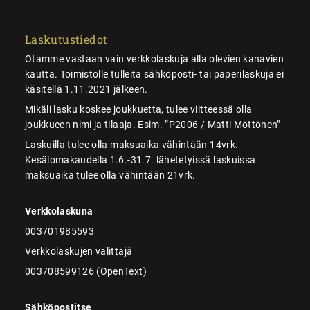
Laskutustiedot
Otamme vastaan vain verkkolaskuja alla olevien kanavien
kautta. Toimistolle tulleita sähköposti- tai paperilaskuja ei
käsitellä 1.11.2021 jälkeen.
Mikäli lasku koskee joukkuetta, tulee viitteessä olla
joukkueen nimi ja tilaaja. Esim. ”P2006 / Matti Möttönen”
Laskuilla tulee olla maksuaika vähintään 14vrk.
Kesälomakaudella 1.6.-31.7. lähetetyissä laskuissa
maksuaika tulee olla vähintään 21vrk.
Verkkolaskuna
003701985593
Verkkolaskujen välittäjä
003708599126 (OpenText)
Sähköpostitse