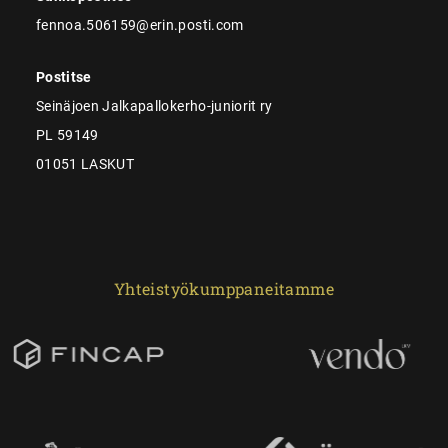
fennoa.506159@erin.posti.com
Postitse
Seinäjoen Jalkapallokerho-juniorit ry
PL 59149
01051 LASKUT
Yhteistyökumppaneitamme