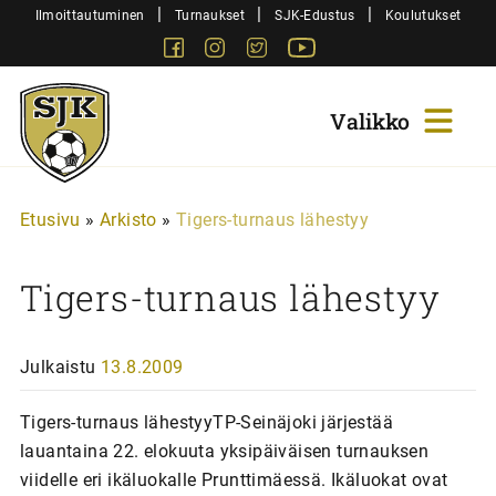
Siirry
|
|
|
Ilmoittautuminen
Turnaukset
SJK-Edustus
Koulutukset
sisältöön
Facebook
Instagram
Twitter
Youtube
Sjk-
Juniorit
Etusivu
»
Arkisto
»
Tigers-turnaus lähestyy
Tigers-turnaus lähestyy
Julkaistu
13.8.2009
Tigers-turnaus lähestyyTP-Seinäjoki järjestää
lauantaina 22. elokuuta yksipäiväisen turnauksen
viidelle eri ikäluokalle Prunttimäessä. Ikäluokat ovat