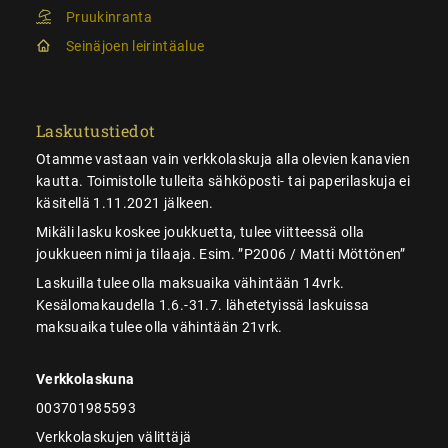
Pruukinranta
Seinäjoen leirintäalue
Laskutustiedot
Otamme vastaan vain verkkolaskuja alla olevien kanavien
kautta. Toimistolle tulleita sähköposti- tai paperilaskuja ei
käsitellä 1.11.2021 jälkeen.
Mikäli lasku koskee joukkuetta, tulee viitteessä olla
joukkueen nimi ja tilaaja. Esim. ”P2006 / Matti Möttönen”
Laskuilla tulee olla maksuaika vähintään 14vrk.
Kesälomakaudella 1.6.-31.7. lähetetyissä laskuissa
maksuaika tulee olla vähintään 21vrk.
Verkkolaskuna
003701985593
Verkkolaskujen välittäjä