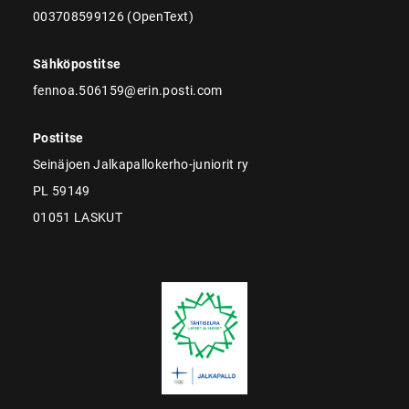
003708599126 (OpenText)
Sähköpostitse
fennoa.506159@erin.posti.com
Postitse
Seinäjoen Jalkapallokerho-juniorit ry
PL 59149
01051 LASKUT