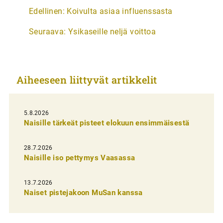
A
Edellinen:
Koivulta asiaa influenssasta
r
Seuraava:
Ysikaseille neljä voittoa
t
i
k
Aiheeseen liittyvät artikkelit
k
e
l
5.8.2026
Naisille tärkeät pisteet elokuun ensimmäisestä
i
e
28.7.2026
n
Naisille iso pettymys Vaasassa
s
13.7.2026
e
Naiset pistejakoon MuSan kanssa
l
a