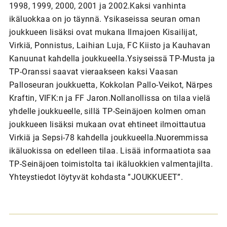
1998, 1999, 2000, 2001 ja 2002.Kaksi vanhinta
ikäluokkaa on jo täynnä. Ysikaseissa seuran oman
joukkueen lisäksi ovat mukana Ilmajoen Kisailijat,
Virkiä, Ponnistus, Laihian Luja, FC Kiisto ja Kauhavan
Kanuunat kahdella joukkueella.Ysiyseissä TP-Musta ja
TP-Oranssi saavat vieraakseen kaksi Vaasan
Palloseuran joukkuetta, Kokkolan Pallo-Veikot, Närpes
Kraftin, VIFK:n ja FF Jaron.Nollanollissa on tilaa vielä
yhdelle joukkueelle, sillä TP-Seinäjoen kolmen oman
joukkueen lisäksi mukaan ovat ehtineet ilmoittautua
Virkiä ja Sepsi-78 kahdella joukkueella.Nuoremmissa
ikäluokissa on edelleen tilaa. Lisää informaatiota saa
TP-Seinäjoen toimistolta tai ikäluokkien valmentajilta.
Yhteystiedot löytyvät kohdasta ”JOUKKUEET”.