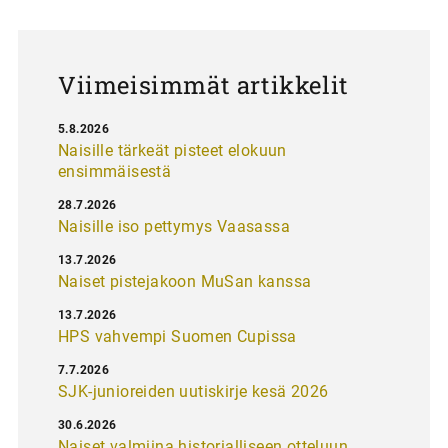
u
s
Viimeisimmät artikkelit
5.8.2026
Naisille tärkeät pisteet elokuun
ensimmäisestä
28.7.2026
Naisille iso pettymys Vaasassa
13.7.2026
Naiset pistejakoon MuSan kanssa
13.7.2026
HPS vahvempi Suomen Cupissa
7.7.2026
SJK-junioreiden uutiskirje kesä 2026
30.6.2026
Naiset valmiina historialliseen otteluun