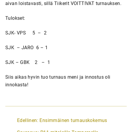
aivan loistavasti, sillä Tiikerit VOITTIVAT turnauksen.
Tulokset:
SJK- VPS 5 – 2
SJK – JARO 6 – 1
SJK – GBK 2 – 1
Siis aikas hyvin tuo turnaus meni ja innostus oli
innokasta!
A
Edellinen:
Ensimmäinen turnauskokemus
r