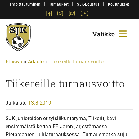
Siirry
|
|
|
Ilmoittautuminen
Turnaukset
SJK-Edustus
Koulutukset
sisältöön
Facebook
Instagram
Twitter
Youtube
Sjk-
Juniorit
Etusivu
»
Arkisto
»
Tiikereille turnausvoitto
Tiikereille turnausvoitto
Julkaistu
13.8.2019
SJK-junioreiden erityisliikuntarymä, Tiikerit, kävi
ensimmäistä kertaa FF Jaron järjestämässä
Pietarsaaren juhlaturnauksessa. Turnausmatka sujui