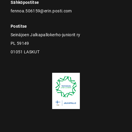
Sähköpostitse
fennoa.506159@erin.posti.com
Postitse
Seinäjoen Jalkapallokerho-juniorit ry
PL 59149
01051 LASKUT