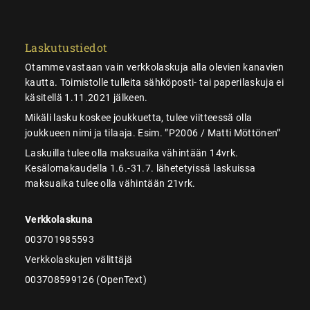
Laskutustiedot
Otamme vastaan vain verkkolaskuja alla olevien kanavien
kautta. Toimistolle tulleita sähköposti- tai paperilaskuja ei
käsitellä 1.11.2021 jälkeen.
Mikäli lasku koskee joukkuetta, tulee viitteessä olla
joukkueen nimi ja tilaaja. Esim. ”P2006 / Matti Möttönen”
Laskuilla tulee olla maksuaika vähintään 14vrk.
Kesälomakaudella 1.6.-31.7. lähetetyissä laskuissa
maksuaika tulee olla vähintään 21vrk.
Verkkolaskuna
003701985593
Verkkolaskujen välittäjä
003708599126 (OpenText)