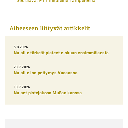
Seuraava:
P11 mitaleille Tampereella
t
i
k
Aiheeseen liittyvät artikkelit
k
e
l
5.8.2026
Naisille tärkeät pisteet elokuun ensimmäisestä
i
e
28.7.2026
n
Naisille iso pettymys Vaasassa
s
13.7.2026
e
Naiset pistejakoon MuSan kanssa
l
a
u
s