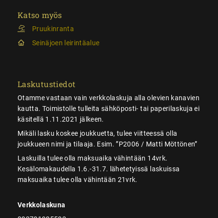
Katso myös
Pruukinranta
Seinäjoen leirintäalue
Laskutustiedot
Otamme vastaan vain verkkolaskuja alla olevien kanavien
kautta. Toimistolle tulleita sähköposti- tai paperilaskuja ei
käsitellä 1.11.2021 jälkeen.
Mikäli lasku koskee joukkuetta, tulee viitteessä olla
joukkueen nimi ja tilaaja. Esim. ”P2006 / Matti Möttönen”
Laskuilla tulee olla maksuaika vähintään 14vrk.
Kesälomakaudella 1.6.-31.7. lähetetyissä laskuissa
maksuaika tulee olla vähintään 21vrk.
Verkkolaskuna