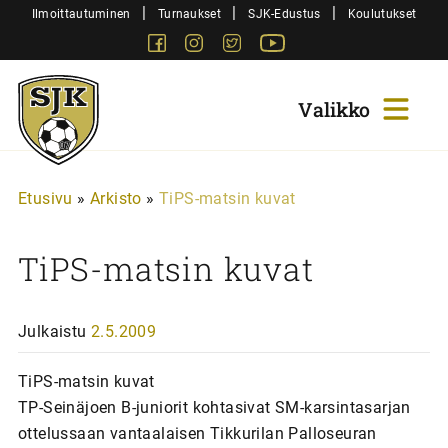
Siirry
|
|
|
Ilmoittautuminen
Turnaukset
SJK-Edustus
Koulutukset
sisältöön
Facebook
Instagram
Twitter
Youtube
Sjk-
Juniorit
Etusivu
»
Arkisto
»
TiPS-matsin kuvat
TiPS-matsin kuvat
Julkaistu
2.5.2009
TiPS-matsin kuvat
TP-Seinäjoen B-juniorit kohtasivat SM-karsintasarjan
ottelussaan vantaalaisen Tikkurilan Palloseuran