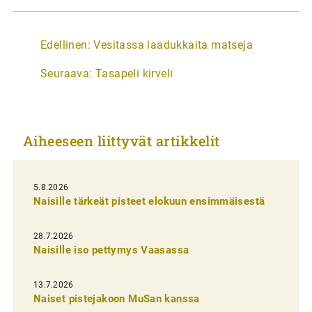
A
Edellinen:
Vesitassa laadukkaita matseja
r
Seuraava:
Tasapeli kirveli
t
i
k
Aiheeseen liittyvät artikkelit
k
e
l
5.8.2026
Naisille tärkeät pisteet elokuun ensimmäisestä
i
e
28.7.2026
n
Naisille iso pettymys Vaasassa
s
13.7.2026
e
Naiset pistejakoon MuSan kanssa