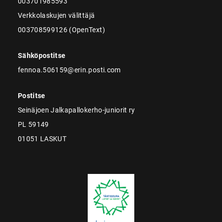
003701985593
Verkkolaskujen välittäjä
003708599126 (OpenText)
Sähköpostitse
fennoa.506159@erin.posti.com
Postitse
Seinäjoen Jalkapallokerho-juniorit ry
PL 59149
01051 LASKUT