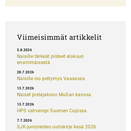
l
a
u
s
Viimeisimmät artikkelit
5.8.2026
Naisille tärkeät pisteet elokuun
ensimmäisestä
28.7.2026
Naisille iso pettymys Vaasassa
13.7.2026
Naiset pistejakoon MuSan kanssa
13.7.2026
HPS vahvempi Suomen Cupissa
7.7.2026
SJK-junioreiden uutiskirje kesä 2026