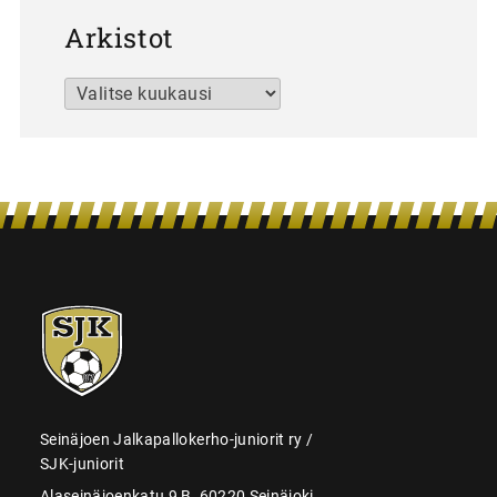
Arkistot
Arkistot
SJK-
juniorit
Seinäjoen Jalkapallokerho-juniorit ry /
SJK-juniorit
Alaseinäjoenkatu 9 B, 60220 Seinäjoki