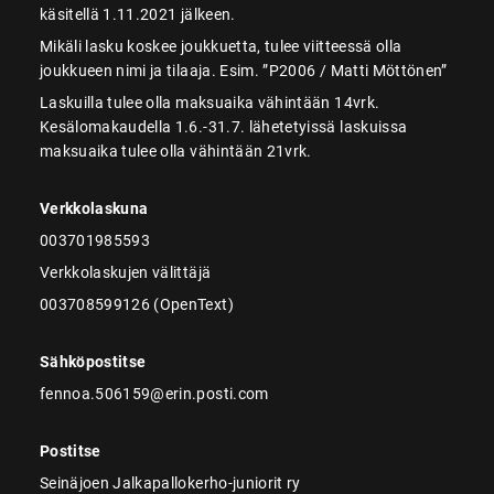
käsitellä 1.11.2021 jälkeen.
Mikäli lasku koskee joukkuetta, tulee viitteessä olla
joukkueen nimi ja tilaaja. Esim. ”P2006 / Matti Möttönen”
Laskuilla tulee olla maksuaika vähintään 14vrk.
Kesälomakaudella 1.6.-31.7. lähetetyissä laskuissa
maksuaika tulee olla vähintään 21vrk.
Verkkolaskuna
003701985593
Verkkolaskujen välittäjä
003708599126 (OpenText)
Sähköpostitse
fennoa.506159@erin.posti.com
Postitse
Seinäjoen Jalkapallokerho-juniorit ry