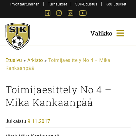
Siirry
|
|
|
Ilmoittautuminen
Turnaukset
SJK-Edustus
Koulutukset
sisältöön
Facebook
Instagram
Twitter
Youtube
Sjk-
Juniorit
Etusivu
»
Arkisto
»
Toimijaesittely No 4 – Mika
Kankaanpää
Toimijaesittely No 4 –
Mika Kankaanpää
Julkaistu
9.11.2017