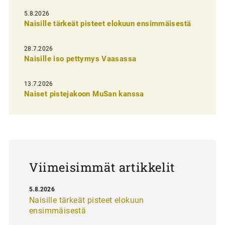
i
5.8.2026
Naisille tärkeät pisteet elokuun ensimmäisestä
e
n
28.7.2026
Naisille iso pettymys Vaasassa
s
e
13.7.2026
l
Naiset pistejakoon MuSan kanssa
a
u
s
Viimeisimmät artikkelit
5.8.2026
Naisille tärkeät pisteet elokuun
ensimmäisestä