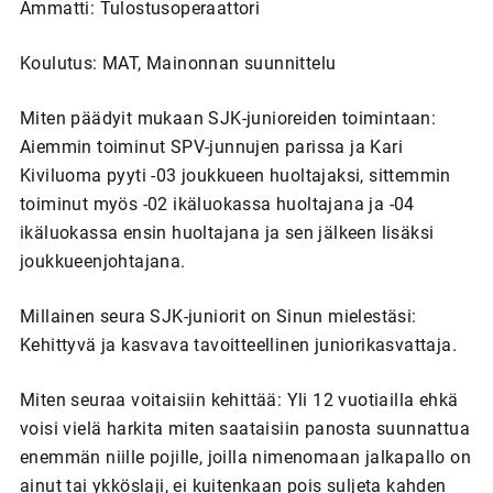
Ammatti: Tulostusoperaattori
Koulutus: MAT, Mainonnan suunnittelu
Miten päädyit mukaan SJK-junioreiden toimintaan:
Aiemmin toiminut SPV-junnujen parissa ja Kari
Kiviluoma pyyti -03 joukkueen huoltajaksi, sittemmin
toiminut myös -02 ikäluokassa huoltajana ja -04
ikäluokassa ensin huoltajana ja sen jälkeen lisäksi
joukkueenjohtajana.
Millainen seura SJK-juniorit on Sinun mielestäsi:
Kehittyvä ja kasvava tavoitteellinen juniorikasvattaja.
Miten seuraa voitaisiin kehittää: Yli 12 vuotiailla ehkä
voisi vielä harkita miten saataisiin panosta suunnattua
enemmän niille pojille, joilla nimenomaan jalkapallo on
ainut tai ykköslaji, ei kuitenkaan pois suljeta kahden