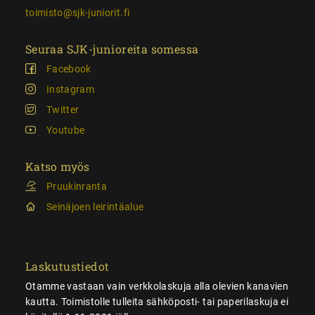
toimisto@sjk-juniorit.fi
Seuraa SJK-junioreita somessa
Facebook
Instagram
Twitter
Youtube
Katso myös
Pruukinranta
Seinäjoen leirintäalue
Laskutustiedot
Otamme vastaan vain verkkolaskuja alla olevien kanavien
kautta. Toimistolle tulleita sähköposti- tai paperilaskuja ei