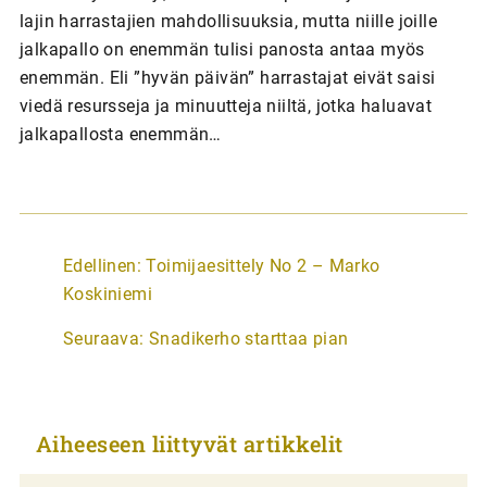
lajin harrastajien mahdollisuuksia, mutta niille joille
jalkapallo on enemmän tulisi panosta antaa myös
enemmän. Eli ”hyvän päivän” harrastajat eivät saisi
viedä resursseja ja minuutteja niiltä, jotka haluavat
jalkapallosta enemmän…
A
Edellinen:
Toimijaesittely No 2 – Marko
r
Koskiniemi
t
Seuraava:
Snadikerho starttaa pian
i
k
k
Aiheeseen liittyvät artikkelit
e
l