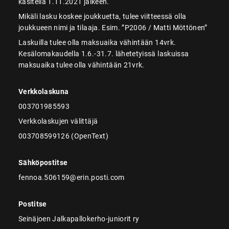
käsitellä 1.11.2021 jälkeen.
Mikäli lasku koskee joukkuetta, tulee viitteessä olla
joukkueen nimi ja tilaaja. Esim. ”P2006 / Matti Möttönen”
Laskuilla tulee olla maksuaika vähintään 14vrk.
Kesälomakaudella 1.6.-31.7. lähetetyissä laskuissa
maksuaika tulee olla vähintään 21vrk.
Verkkolaskuna
003701985593
Verkkolaskujen välittäjä
003708599126 (OpenText)
Sähköpostitse
fennoa.506159@erin.posti.com
Postitse
Seinäjoen Jalkapallokerho-juniorit ry