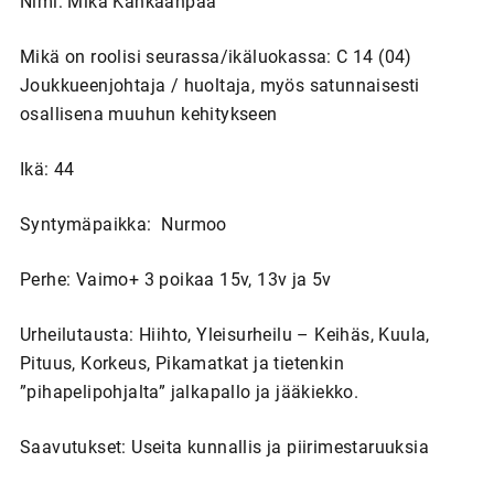
Nimi: Mika Kankaanpää
Mikä on roolisi seurassa/ikäluokassa: C 14 (04)
Joukkueenjohtaja / huoltaja, myös satunnaisesti
osallisena muuhun kehitykseen
Ikä: 44
Syntymäpaikka: Nurmoo
Perhe: Vaimo+ 3 poikaa 15v, 13v ja 5v
Urheilutausta: Hiihto, Yleisurheilu – Keihäs, Kuula,
Pituus, Korkeus, Pikamatkat ja tietenkin
”pihapelipohjalta” jalkapallo ja jääkiekko.
Saavutukset: Useita kunnallis ja piirimestaruuksia