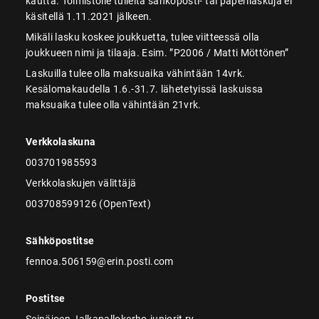
kautta. Toimistolle tulleita sähköposti- tai paperilaskuja ei
käsitellä 1.11.2021 jälkeen.
Mikäli lasku koskee joukkuetta, tulee viitteessä olla
joukkueen nimi ja tilaaja. Esim. ”P2006 / Matti Möttönen”
Laskuilla tulee olla maksuaika vähintään 14vrk.
Kesälomakaudella 1.6.-31.7. lähetetyissä laskuissa
maksuaika tulee olla vähintään 21vrk.
Verkkolaskuna
003701985593
Verkkolaskujen välittäjä
003708599126 (OpenText)
Sähköpostitse
fennoa.506159@erin.posti.com
Postitse
Seinäjoen Jalkapallokerho-juniorit ry