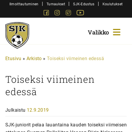
Siirry
|
|
|
Ilmoittautuminen
Turnaukset
SJK-Edustus
Koulutukset
sisältöön
Facebook
Instagram
Twitter
Youtube
Sjk-
Juniorit
Etusivu
»
Arkisto
»
Toiseksi viimeinen edessä
Toiseksi viimeinen
edessä
Julkaistu
12.9.2019
SJK-juniorit pelaa lauantaina kauden toiseksi viimeisen