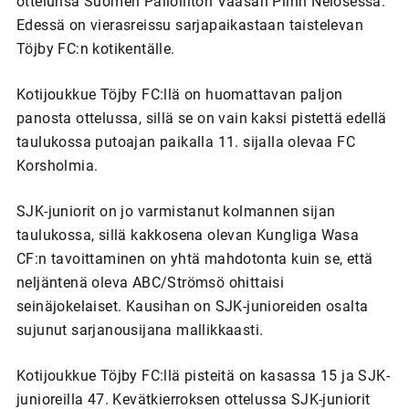
ottelunsa Suomen Palloliiton Vaasan Piirin Nelosessa.
Edessä on vierasreissu sarjapaikastaan taistelevan
Töjby FC:n kotikentälle.
Kotijoukkue Töjby FC:llä on huomattavan paljon
panosta ottelussa, sillä se on vain kaksi pistettä edellä
taulukossa putoajan paikalla 11. sijalla olevaa FC
Korsholmia.
SJK-juniorit on jo varmistanut kolmannen sijan
taulukossa, sillä kakkosena olevan Kungliga Wasa
CF:n tavoittaminen on yhtä mahdotonta kuin se, että
neljäntenä oleva ABC/Strömsö ohittaisi
seinäjokelaiset. Kausihan on SJK-junioreiden osalta
sujunut sarjanousijana mallikkaasti.
Kotijoukkue Töjby FC:llä pisteitä on kasassa 15 ja SJK-
junioreilla 47. Kevätkierroksen ottelussa SJK-juniorit