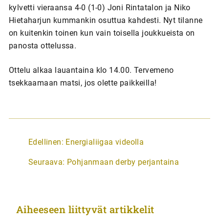
kylvetti vieraansa 4-0 (1-0) Joni Rintatalon ja Niko
Hietaharjun kummankin osuttua kahdesti. Nyt tilanne
on kuitenkin toinen kun vain toisella joukkueista on
panosta ottelussa.
Ottelu alkaa lauantaina klo 14.00. Tervemeno
tsekkaamaan matsi, jos olette paikkeilla!
A
Edellinen:
Energialiigaa videolla
r
Seuraava:
Pohjanmaan derby perjantaina
t
i
k
Aiheeseen liittyvät artikkelit
k