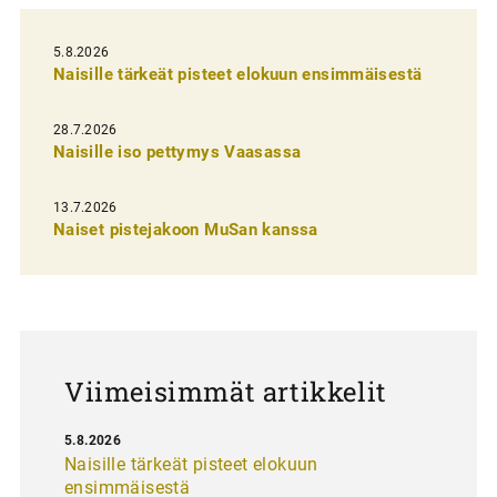
e
l
5.8.2026
Naisille tärkeät pisteet elokuun ensimmäisestä
i
e
28.7.2026
n
Naisille iso pettymys Vaasassa
s
13.7.2026
e
Naiset pistejakoon MuSan kanssa
l
a
u
s
Viimeisimmät artikkelit
5.8.2026
Naisille tärkeät pisteet elokuun
ensimmäisestä