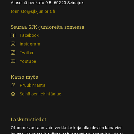
Alaseinäjoenkatu 9 B, 60220 Seinäjoki
toimisto@sjk-juniorit.fi
Seuraa SJK-junioreita somessa
Facebook
Instagram
Twitter
Youtube
Katso myös
Pruukinranta
Seinäjoen leirintäalue
Laskutustiedot
Otamme vastaan vain verkkolaskuja alla olevien kanavien