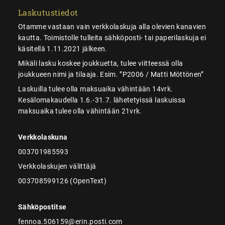
Laskutustiedot
Otamme vastaan vain verkkolaskuja alla olevien kanavien
kautta. Toimistolle tulleita sähköposti- tai paperilaskuja ei
käsitellä 1.11.2021 jälkeen.
Mikäli lasku koskee joukkuetta, tulee viitteessä olla
joukkueen nimi ja tilaaja. Esim. ”P2006 / Matti Möttönen”
Laskuilla tulee olla maksuaika vähintään 14vrk.
Kesälomakaudella 1.6.-31.7. lähetetyissä laskuissa
maksuaika tulee olla vähintään 21vrk.
Verkkolaskuna
003701985593
Verkkolaskujen välittäjä
003708599126 (OpenText)
Sähköpostitse
fennoa.506159@erin.posti.com