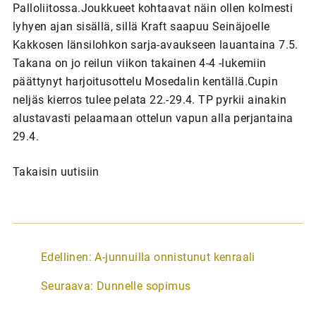
Palloliitossa.Joukkueet kohtaavat näin ollen kolmesti
lyhyen ajan sisällä, sillä Kraft saapuu Seinäjoelle
Kakkosen länsilohkon sarja-avaukseen lauantaina 7.5.
Takana on jo reilun viikon takainen 4-4 -lukemiin
päättynyt harjoitusottelu Mosedalin kentällä.Cupin
neljäs kierros tulee pelata 22.-29.4. TP pyrkii ainakin
alustavasti pelaamaan ottelun vapun alla perjantaina
29.4.
Takaisin uutisiin
A
Edellinen:
A-junnuilla onnistunut kenraali
r
Seuraava:
Dunnelle sopimus
t
i