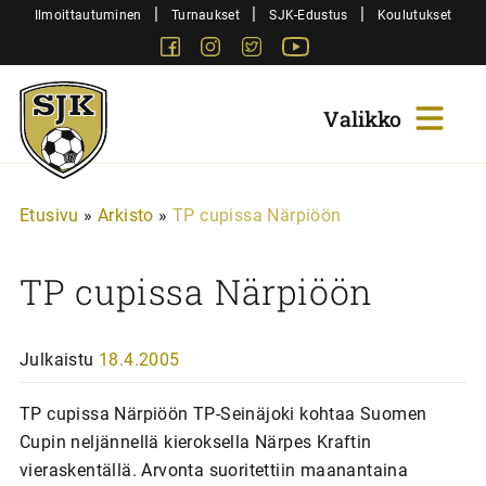
Siirry
|
|
|
Ilmoittautuminen
Turnaukset
SJK-Edustus
Koulutukset
sisältöön
Facebook
Instagram
Twitter
Youtube
Sjk-
Juniorit
Etusivu
»
Arkisto
»
TP cupissa Närpiöön
TP cupissa Närpiöön
Julkaistu
18.4.2005
TP cupissa Närpiöön TP-Seinäjoki kohtaa Suomen
Cupin neljännellä kieroksella Närpes Kraftin
vieraskentällä. Arvonta suoritettiin maanantaina