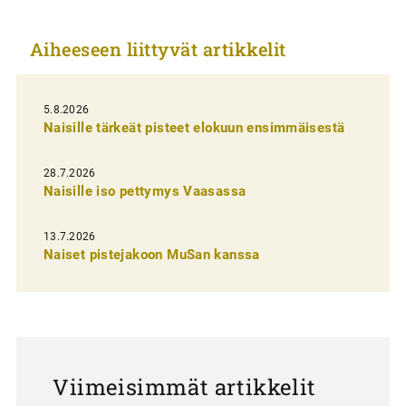
k
Aiheeseen liittyvät artikkelit
k
e
l
5.8.2026
Naisille tärkeät pisteet elokuun ensimmäisestä
i
e
28.7.2026
n
Naisille iso pettymys Vaasassa
s
13.7.2026
e
Naiset pistejakoon MuSan kanssa
l
a
u
s
Viimeisimmät artikkelit