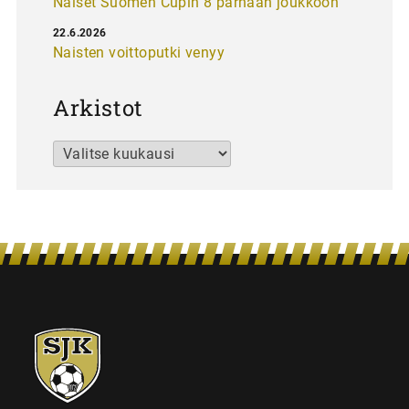
Naiset Suomen Cupin 8 parhaan joukkoon
22.6.2026
Naisten voittoputki venyy
Arkistot
Arkistot
SJK-
juniorit