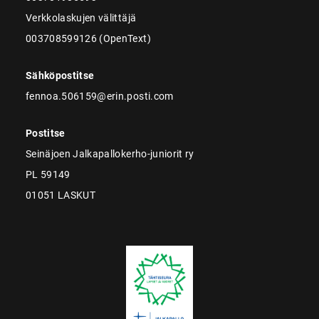
Verkkolaskujen välittäjä
003708599126 (OpenText)
Sähköpostitse
fennoa.506159@erin.posti.com
Postitse
Seinäjoen Jalkapallokerho-juniorit ry
PL 59149
01051 LASKUT