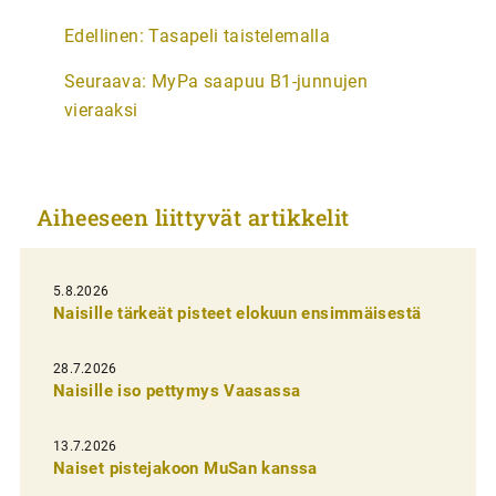
A
Edellinen:
Tasapeli taistelemalla
r
Seuraava:
MyPa saapuu B1-junnujen
t
vieraaksi
i
k
k
Aiheeseen liittyvät artikkelit
e
l
i
5.8.2026
Naisille tärkeät pisteet elokuun ensimmäisestä
e
n
28.7.2026
Naisille iso pettymys Vaasassa
s
e
13.7.2026
l
Naiset pistejakoon MuSan kanssa