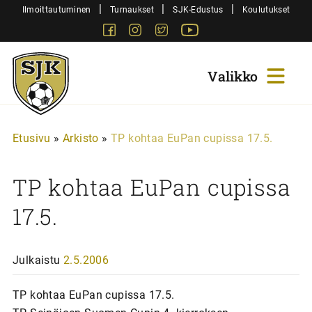
Siirry
|
|
|
Ilmoittautuminen
Turnaukset
SJK-Edustus
Koulutukset
sisältöön
Facebook
Instagram
Twitter
Youtube
Sjk-
Juniorit
Etusivu
»
Arkisto
»
TP kohtaa EuPan cupissa 17.5.
TP kohtaa EuPan cupissa
17.5.
Julkaistu
2.5.2006
TP kohtaa EuPan cupissa 17.5.