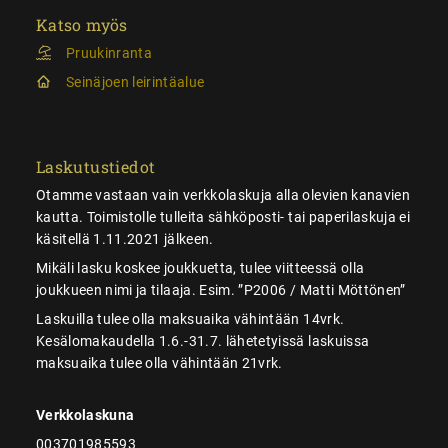
Katso myös
Pruukinranta
Seinäjoen leirintäalue
Laskutustiedot
Otamme vastaan vain verkkolaskuja alla olevien kanavien
kautta. Toimistolle tulleita sähköposti- tai paperilaskuja ei
käsitellä 1.11.2021 jälkeen.
Mikäli lasku koskee joukkuetta, tulee viitteessä olla
joukkueen nimi ja tilaaja. Esim. ”P2006 / Matti Möttönen”
Laskuilla tulee olla maksuaika vähintään 14vrk.
Kesälomakaudella 1.6.-31.7. lähetetyissä laskuissa
maksuaika tulee olla vähintään 21vrk.
Verkkolaskuna
003701985593