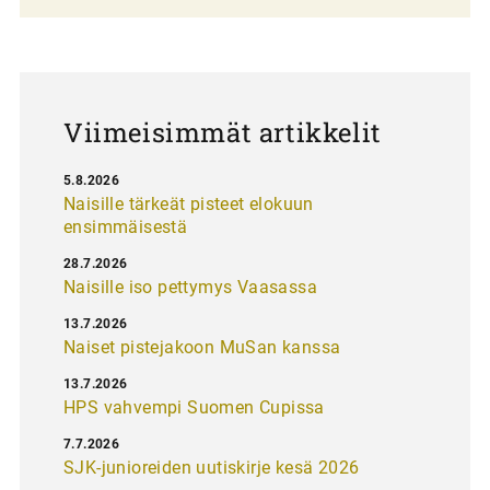
a
u
s
Viimeisimmät artikkelit
5.8.2026
Naisille tärkeät pisteet elokuun
ensimmäisestä
28.7.2026
Naisille iso pettymys Vaasassa
13.7.2026
Naiset pistejakoon MuSan kanssa
13.7.2026
HPS vahvempi Suomen Cupissa
7.7.2026
SJK-junioreiden uutiskirje kesä 2026