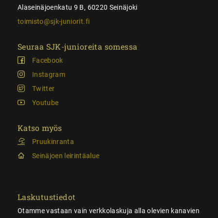
Alaseinäjoenkatu 9 B, 60220 Seinäjoki
toimisto@sjk-juniorit.fi
Seuraa SJK-junioreita somessa
Facebook
Instagram
Twitter
Youtube
Katso myös
Pruukinranta
Seinäjoen leirintäalue
Laskutustiedot
Otamme vastaan vain verkkolaskuja alla olevien kanavien