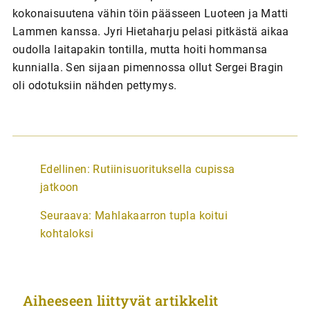
kokonaisuutena vähin töin päässeen Luoteen ja Matti
Lammen kanssa. Jyri Hietaharju pelasi pitkästä aikaa
oudolla laitapakin tontilla, mutta hoiti hommansa
kunnialla. Sen sijaan pimennossa ollut Sergei Bragin
oli odotuksiin nähden pettymys.
A
Edellinen:
Rutiinisuorituksella cupissa
r
jatkoon
t
Seuraava:
Mahlakaarron tupla koitui
i
kohtaloksi
k
k
e
Aiheeseen liittyvät artikkelit
l