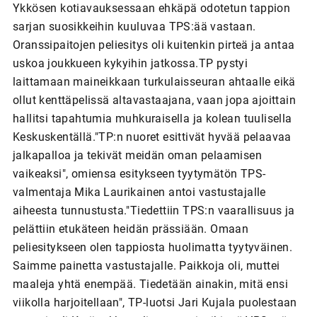
Ykkösen kotiavauksessaan ehkäpä odotetun tappion
sarjan suosikkeihin kuuluvaa TPS:ää vastaan.
Oranssipaitojen peliesitys oli kuitenkin pirteä ja antaa
uskoa joukkueen kykyihin jatkossa.TP pystyi
laittamaan maineikkaan turkulaisseuran ahtaalle eikä
ollut kenttäpelissä altavastaajana, vaan jopa ajoittain
hallitsi tapahtumia muhkuraisella ja kolean tuulisella
Keskuskentällä."TP:n nuoret esittivät hyvää pelaavaa
jalkapalloa ja tekivät meidän oman pelaamisen
vaikeaksi", omiensa esitykseen tyytymätön TPS-
valmentaja Mika Laurikainen antoi vastustajalle
aiheesta tunnustusta."Tiedettiin TPS:n vaarallisuus ja
pelättiin etukäteen heidän prässiään. Omaan
peliesitykseen olen tappiosta huolimatta tyytyväinen.
Saimme painetta vastustajalle. Paikkoja oli, muttei
maaleja yhtä enempää. Tiedetään ainakin, mitä ensi
viikolla harjoitellaan", TP-luotsi Jari Kujala puolestaan