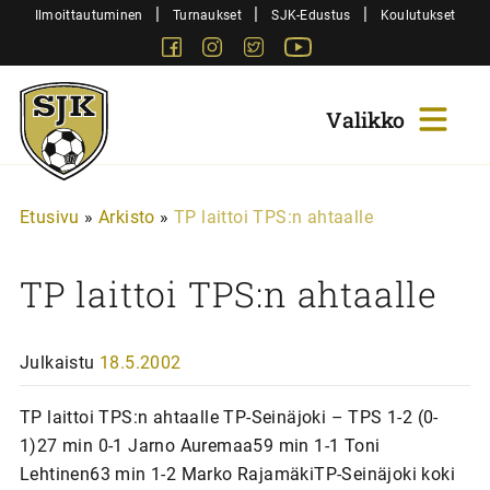
Siirry
|
|
|
Ilmoittautuminen
Turnaukset
SJK-Edustus
Koulutukset
sisältöön
Facebook
Instagram
Twitter
Youtube
Sjk-
Juniorit
Etusivu
»
Arkisto
»
TP laittoi TPS:n ahtaalle
TP laittoi TPS:n ahtaalle
Julkaistu
18.5.2002
TP laittoi TPS:n ahtaalle TP-Seinäjoki – TPS 1-2 (0-
1)27 min 0-1 Jarno Auremaa59 min 1-1 Toni
Lehtinen63 min 1-2 Marko RajamäkiTP-Seinäjoki koki