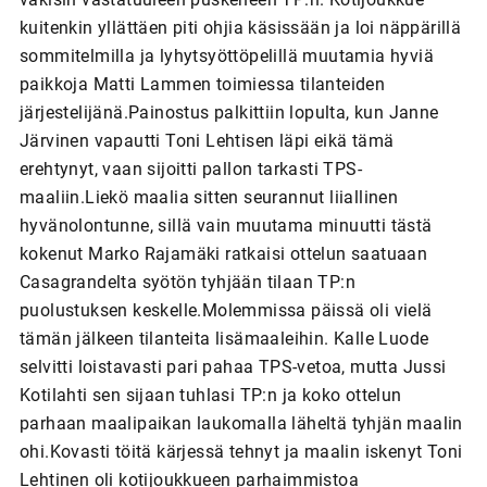
kuitenkin yllättäen piti ohjia käsissään ja loi näppärillä
sommitelmilla ja lyhytsyöttöpelillä muutamia hyviä
paikkoja Matti Lammen toimiessa tilanteiden
järjestelijänä.Painostus palkittiin lopulta, kun Janne
Järvinen vapautti Toni Lehtisen läpi eikä tämä
erehtynyt, vaan sijoitti pallon tarkasti TPS-
maaliin.Liekö maalia sitten seurannut liiallinen
hyvänolontunne, sillä vain muutama minuutti tästä
kokenut Marko Rajamäki ratkaisi ottelun saatuaan
Casagrandelta syötön tyhjään tilaan TP:n
puolustuksen keskelle.Molemmissa päissä oli vielä
tämän jälkeen tilanteita lisämaaleihin. Kalle Luode
selvitti loistavasti pari pahaa TPS-vetoa, mutta Jussi
Kotilahti sen sijaan tuhlasi TP:n ja koko ottelun
parhaan maalipaikan laukomalla läheltä tyhjän maalin
ohi.Kovasti töitä kärjessä tehnyt ja maalin iskenyt Toni
Lehtinen oli kotijoukkueen parhaimmistoa