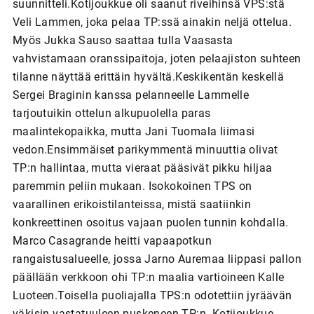
suunnitteli.Kotijoukkue oli saanut riveihinsä VPS:stä
Veli Lammen, joka pelaa TP:ssä ainakin neljä ottelua.
Myös Jukka Sauso saattaa tulla Vaasasta
vahvistamaan oranssipaitoja, joten pelaajiston suhteen
tilanne näyttää erittäin hyvältä.Keskikentän keskellä
Sergei Braginin kanssa pelanneelle Lammelle
tarjoutuikin ottelun alkupuolella paras
maalintekopaikka, mutta Jani Tuomala liimasi
vedon.Ensimmäiset parikymmentä minuuttia olivat
TP:n hallintaa, mutta vieraat pääsivät pikku hiljaa
paremmin peliin mukaan. Isokokoinen TPS on
vaarallinen erikoistilanteissa, mistä saatiinkin
konkreettinen osoitus vajaan puolen tunnin kohdalla.
Marco Casagrande heitti vapaapotkun
rangaistusalueelle, jossa Jarno Auremaa liippasi pallon
päällään verkkoon ohi TP:n maalia vartioineen Kalle
Luoteen.Toisella puoliajalla TPS:n odotettiin jyräävän
väkisin vastatuuleen puskeneen TP:n. Kotijoukkue