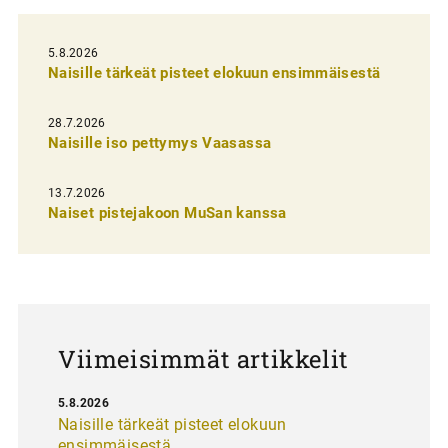
i
5.8.2026
e
Naisille tärkeät pisteet elokuun ensimmäisestä
n
s
28.7.2026
Naisille iso pettymys Vaasassa
e
l
13.7.2026
a
Naiset pistejakoon MuSan kanssa
u
s
Viimeisimmät artikkelit
5.8.2026
Naisille tärkeät pisteet elokuun
ensimmäisestä