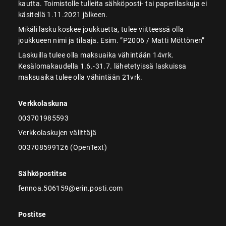
kautta. Toimistolle tulleita sähköposti- tai paperilaskuja ei
käsitellä 1.11.2021 jälkeen.
Mikäli lasku koskee joukkuetta, tulee viitteessä olla
joukkueen nimi ja tilaaja. Esim. ”P2006 / Matti Möttönen”
Laskuilla tulee olla maksuaika vähintään 14vrk.
Kesälomakaudella 1.6.-31.7. lähetetyissä laskuissa
maksuaika tulee olla vähintään 21vrk.
Verkkolaskuna
003701985593
Verkkolaskujen välittäjä
003708599126 (OpenText)
Sähköpostitse
fennoa.506159@erin.posti.com
Postitse