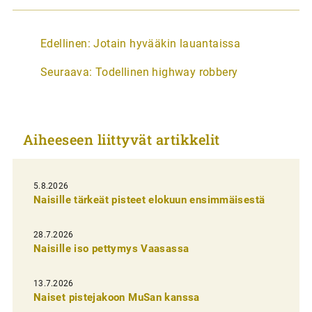
A
Edellinen:
Jotain hyvääkin lauantaissa
r
Seuraava:
Todellinen highway robbery
t
i
k
Aiheeseen liittyvät artikkelit
k
e
l
5.8.2026
Naisille tärkeät pisteet elokuun ensimmäisestä
i
e
28.7.2026
n
Naisille iso pettymys Vaasassa
s
13.7.2026
e
Naiset pistejakoon MuSan kanssa