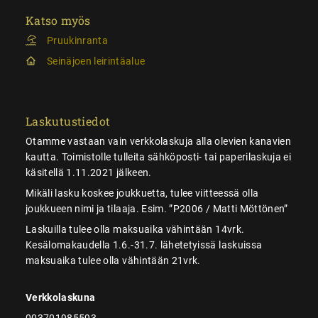
Katso myös
Pruukinranta
Seinäjoen leirintäalue
Laskutustiedot
Otamme vastaan vain verkkolaskuja alla olevien kanavien
kautta. Toimistolle tulleita sähköposti- tai paperilaskuja ei
käsitellä 1.11.2021 jälkeen.
Mikäli lasku koskee joukkuetta, tulee viitteessä olla
joukkueen nimi ja tilaaja. Esim. ”P2006 / Matti Möttönen”
Laskuilla tulee olla maksuaika vähintään 14vrk.
Kesälomakaudella 1.6.-31.7. lähetetyissä laskuissa
maksuaika tulee olla vähintään 21vrk.
Verkkolaskuna
003701985593