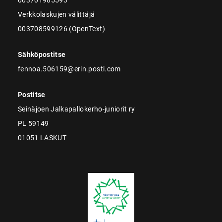
Verkkolaskujen välittäjä
003708599126 (OpenText)
Sähköpostitse
fennoa.506159@erin.posti.com
Postitse
Seinäjoen Jalkapallokerho-juniorit ry
PL 59149
01051 LASKUT