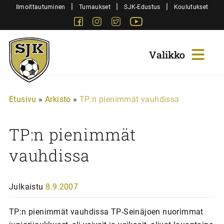
Siirry
|
|
|
Ilmoittautuminen
Turnaukset
SJK-Edustus
Koulutukset
sisältöön
Facebook
Instagram
Twitter
Youtube
Sjk-
Juniorit
Etusivu
»
Arkisto
»
TP:n pienimmät vauhdissa
TP:n pienimmät
vauhdissa
Julkaistu
8.9.2007
TP:n pienimmät vauhdissa TP-Seinäjoen nuorimmat