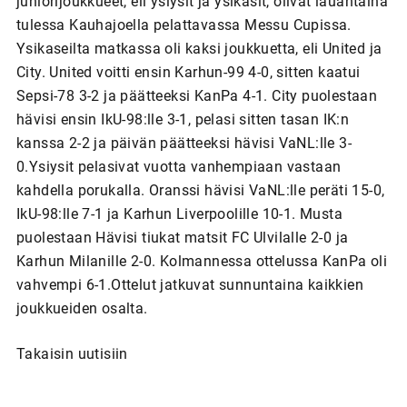
juniorijoukkueet, eli ysiysit ja ysikasit, olivat lauantaina
tulessa Kauhajoella pelattavassa Messu Cupissa.
Ysikaseilta matkassa oli kaksi joukkuetta, eli United ja
City. United voitti ensin Karhun-99 4-0, sitten kaatui
Sepsi-78 3-2 ja päätteeksi KanPa 4-1. City puolestaan
hävisi ensin IkU-98:lle 3-1, pelasi sitten tasan IK:n
kanssa 2-2 ja päivän päätteeksi hävisi VaNL:lle 3-
0.Ysiysit pelasivat vuotta vanhempiaan vastaan
kahdella porukalla. Oranssi hävisi VaNL:lle peräti 15-0,
IkU-98:lle 7-1 ja Karhun Liverpoolille 10-1. Musta
puolestaan Hävisi tiukat matsit FC Ulvilalle 2-0 ja
Karhun Milanille 2-0. Kolmannessa ottelussa KanPa oli
vahvempi 6-1.Ottelut jatkuvat sunnuntaina kaikkien
joukkueiden osalta.
Takaisin uutisiin