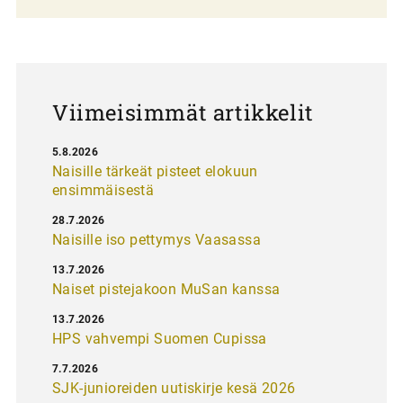
l
a
u
s
Viimeisimmät artikkelit
5.8.2026
Naisille tärkeät pisteet elokuun
ensimmäisestä
28.7.2026
Naisille iso pettymys Vaasassa
13.7.2026
Naiset pistejakoon MuSan kanssa
13.7.2026
HPS vahvempi Suomen Cupissa
7.7.2026
SJK-junioreiden uutiskirje kesä 2026