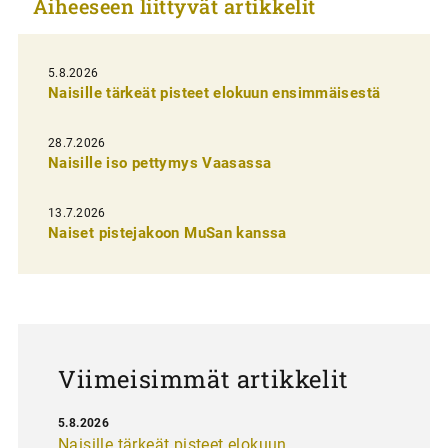
Aiheeseen liittyvät artikkelit
k
e
l
5.8.2026
Naisille tärkeät pisteet elokuun ensimmäisestä
i
e
28.7.2026
n
Naisille iso pettymys Vaasassa
s
13.7.2026
e
Naiset pistejakoon MuSan kanssa
l
a
u
s
Viimeisimmät artikkelit
5.8.2026
Naisille tärkeät pisteet elokuun