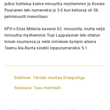
jatkoi iloittelua kolme minuuttia myöhemmin ja Konsta
Paananen teki numeroiksi jo 3-0 kun kellossa oli 56.
peliminuutti menoillaan.
KPV:n Elias Mikkola kavensi 62. minuutilla, mutta neljä
minuuttia myöhemmin Topi Lappalainen teki ottelun
toisen osumansa ja vielä viimeisen kympin aikana
Teemu Ala-Ranta sinetöi loppunumeroiksi 5-1.
A
Edellinen:
Tänään starttaa Energialiiga
r
Seuraava:
Taas mennään
t
i
k