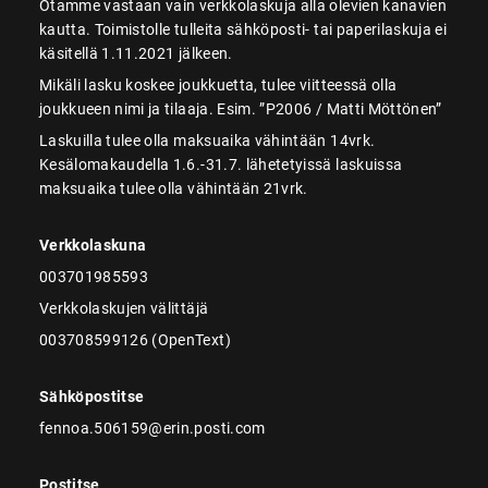
Otamme vastaan vain verkkolaskuja alla olevien kanavien
kautta. Toimistolle tulleita sähköposti- tai paperilaskuja ei
käsitellä 1.11.2021 jälkeen.
Mikäli lasku koskee joukkuetta, tulee viitteessä olla
joukkueen nimi ja tilaaja. Esim. ”P2006 / Matti Möttönen”
Laskuilla tulee olla maksuaika vähintään 14vrk.
Kesälomakaudella 1.6.-31.7. lähetetyissä laskuissa
maksuaika tulee olla vähintään 21vrk.
Verkkolaskuna
003701985593
Verkkolaskujen välittäjä
003708599126 (OpenText)
Sähköpostitse
fennoa.506159@erin.posti.com
Postitse