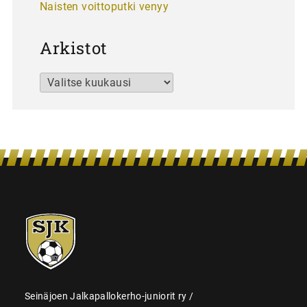
Naisten voittoputki venyy
Arkistot
Arkistot
SJK-
juniorit
Seinäjoen Jalkapallokerho-juniorit ry /