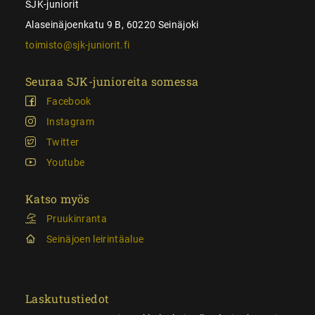
SJK-juniorit
Alaseinäjoenkatu 9 B, 60220 Seinäjoki
toimisto@sjk-juniorit.fi
Seuraa SJK-junioreita somessa
Facebook
Instagram
Twitter
Youtube
Katso myös
Pruukinranta
Seinäjoen leirintäalue
Laskutustiedot