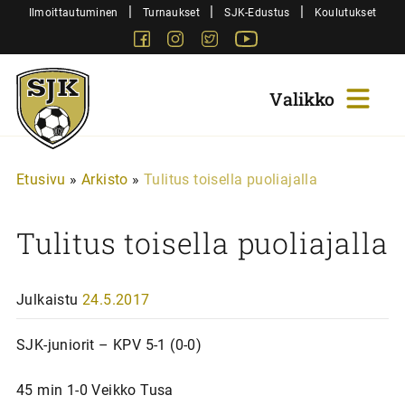
Siirry
|
|
|
Ilmoittautuminen
Turnaukset
SJK-Edustus
Koulutukset
sisältöön
Facebook
Instagram
Twitter
Youtube
Sjk-
Juniorit
Etusivu
»
Arkisto
»
Tulitus toisella puoliajalla
Tulitus toisella puoliajalla
Julkaistu
24.5.2017
SJK-juniorit – KPV 5-1 (0-0)
45 min 1-0 Veikko Tusa