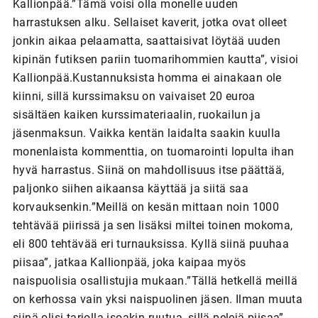
Kallionpää.”Tämä voisi olla monelle uuden
harrastuksen alku. Sellaiset kaverit, jotka ovat olleet
jonkin aikaa pelaamatta, saattaisivat löytää uuden
kipinän futiksen pariin tuomarihommien kautta”, visioi
Kallionpää.Kustannuksista homma ei ainakaan ole
kiinni, sillä kurssimaksu on vaivaiset 20 euroa
sisältäen kaiken kurssimateriaalin, ruokailun ja
jäsenmaksun. Vaikka kentän laidalta saakin kuulla
monenlaista kommenttia, on tuomarointi lopulta ihan
hyvä harrastus. Siinä on mahdollisuus itse päättää,
paljonko siihen aikaansa käyttää ja siitä saa
korvauksenkin.”Meillä on kesän mittaan noin 1000
tehtävää piirissä ja sen lisäksi miltei toinen mokoma,
eli 800 tehtävää eri turnauksissa. Kyllä siinä puuhaa
piisaa”, jatkaa Kallionpää, joka kaipaa myös
naispuolisia osallistujia mukaan.”Tällä hetkellä meillä
on kerhossa vain yksi naispuolinen jäsen. Ilman muuta
siinä olisi tarjolla isoakin ruutua, sillä pelejä piisaa”,