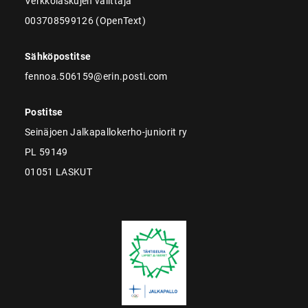
Verkkolaskujen välittäjä
003708599126 (OpenText)
Sähköpostitse
fennoa.506159@erin.posti.com
Postitse
Seinäjoen Jalkapallokerho-juniorit ry
PL 59149
01051 LASKUT