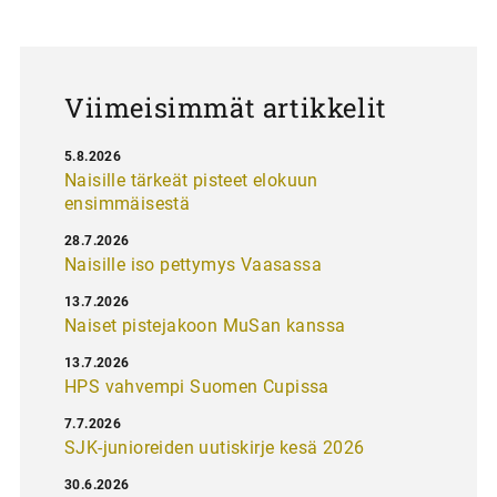
a
u
s
Viimeisimmät artikkelit
5.8.2026
Naisille tärkeät pisteet elokuun
ensimmäisestä
28.7.2026
Naisille iso pettymys Vaasassa
13.7.2026
Naiset pistejakoon MuSan kanssa
13.7.2026
HPS vahvempi Suomen Cupissa
7.7.2026
SJK-junioreiden uutiskirje kesä 2026
30.6.2026