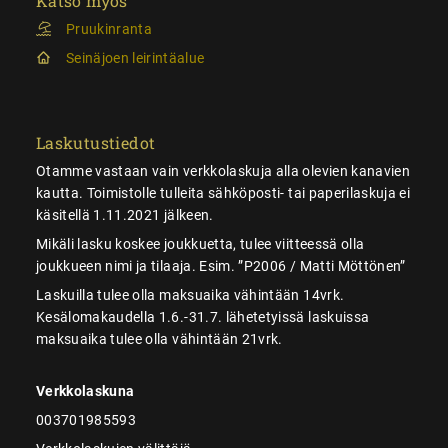
Katso myös
Pruukinranta
Seinäjoen leirintäalue
Laskutustiedot
Otamme vastaan vain verkkolaskuja alla olevien kanavien
kautta. Toimistolle tulleita sähköposti- tai paperilaskuja ei
käsitellä 1.11.2021 jälkeen.
Mikäli lasku koskee joukkuetta, tulee viitteessä olla
joukkueen nimi ja tilaaja. Esim. ”P2006 / Matti Möttönen”
Laskuilla tulee olla maksuaika vähintään 14vrk.
Kesälomakaudella 1.6.-31.7. lähetetyissä laskuissa
maksuaika tulee olla vähintään 21vrk.
Verkkolaskuna
003701985593