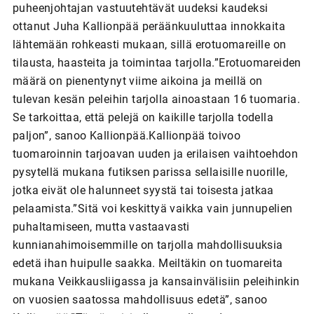
puheenjohtajan vastuutehtävät uudeksi kaudeksi
ottanut Juha Kallionpää peräänkuuluttaa innokkaita
lähtemään rohkeasti mukaan, sillä erotuomareille on
tilausta, haasteita ja toimintaa tarjolla.”Erotuomareiden
määrä on pienentynyt viime aikoina ja meillä on
tulevan kesän peleihin tarjolla ainoastaan 16 tuomaria.
Se tarkoittaa, että pelejä on kaikille tarjolla todella
paljon”, sanoo Kallionpää.Kallionpää toivoo
tuomaroinnin tarjoavan uuden ja erilaisen vaihtoehdon
pysytellä mukana futiksen parissa sellaisille nuorille,
jotka eivät ole halunneet syystä tai toisesta jatkaa
pelaamista.”Sitä voi keskittyä vaikka vain junnupelien
puhaltamiseen, mutta vastaavasti
kunnianahimoisemmille on tarjolla mahdollisuuksia
edetä ihan huipulle saakka. Meiltäkin on tuomareita
mukana Veikkausliigassa ja kansainvälisiin peleihinkin
on vuosien saatossa mahdollisuus edetä”, sanoo