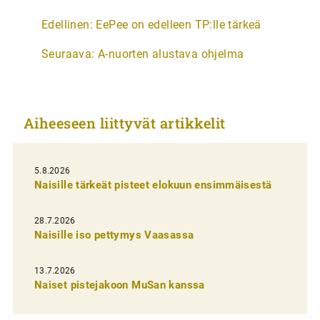
A
Edellinen:
EePee on edelleen TP:lle tärkeä
r
Seuraava:
A-nuorten alustava ohjelma
t
i
k
Aiheeseen liittyvät artikkelit
k
e
l
5.8.2026
Naisille tärkeät pisteet elokuun ensimmäisestä
i
e
28.7.2026
n
Naisille iso pettymys Vaasassa
s
13.7.2026
e
Naiset pistejakoon MuSan kanssa
l