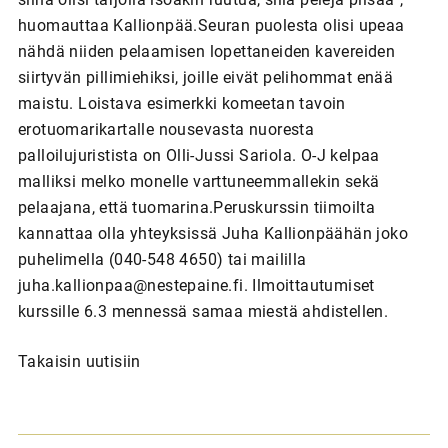
huomauttaa Kallionpää.Seuran puolesta olisi upeaa
nähdä niiden pelaamisen lopettaneiden kavereiden
siirtyvän pillimiehiksi, joille eivät pelihommat enää
maistu. Loistava esimerkki komeetan tavoin
erotuomarikartalle nousevasta nuoresta
palloilujuristista on Olli-Jussi Sariola. O-J kelpaa
malliksi melko monelle varttuneemmallekin sekä
pelaajana, että tuomarina.Peruskurssin tiimoilta
kannattaa olla yhteyksissä Juha Kallionpäähän joko
puhelimella (040-548 4650) tai maililla
juha.kallionpaa@nestepaine.fi. Ilmoittautumiset
kurssille 6.3 mennessä samaa miestä ahdistellen.
Takaisin uutisiin