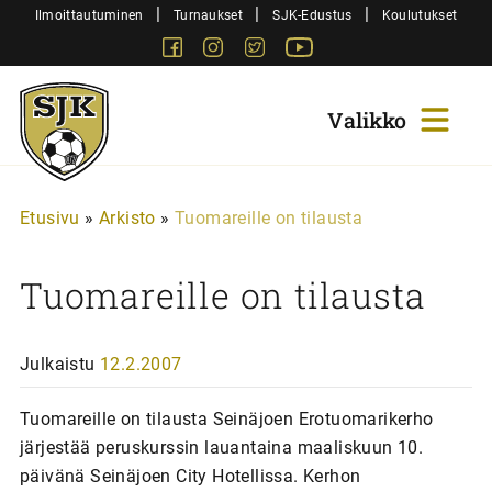
Siirry
|
|
|
Ilmoittautuminen
Turnaukset
SJK-Edustus
Koulutukset
sisältöön
Facebook
Instagram
Twitter
Youtube
Sjk-
Juniorit
Etusivu
»
Arkisto
»
Tuomareille on tilausta
Tuomareille on tilausta
Julkaistu
12.2.2007
Tuomareille on tilausta Seinäjoen Erotuomarikerho
järjestää peruskurssin lauantaina maaliskuun 10.
päivänä Seinäjoen City Hotellissa. Kerhon