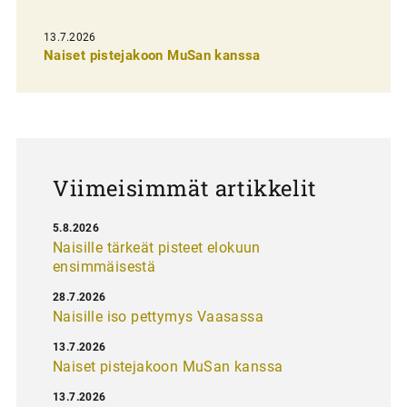
s
13.7.2026
e
Naiset pistejakoon MuSan kanssa
l
a
u
s
Viimeisimmät artikkelit
5.8.2026
Naisille tärkeät pisteet elokuun
ensimmäisestä
28.7.2026
Naisille iso pettymys Vaasassa
13.7.2026
Naiset pistejakoon MuSan kanssa
13.7.2026