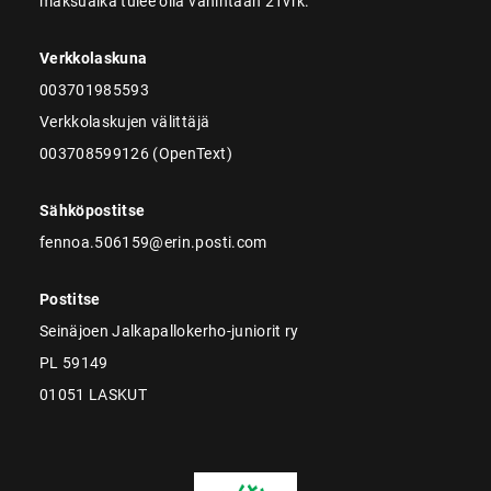
maksuaika tulee olla vähintään 21vrk.
Verkkolaskuna
003701985593
Verkkolaskujen välittäjä
003708599126 (OpenText)
Sähköpostitse
fennoa.506159@erin.posti.com
Postitse
Seinäjoen Jalkapallokerho-juniorit ry
PL 59149
01051 LASKUT