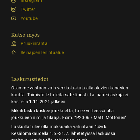
Instagram
Twitter
Youtube
Katso myös
Pruukinranta
Seinäjoen leirintäalue
Laskutustiedot
Otamme vastaan vain verkkolaskuja alla olevien kanavien
kautta. Toimistolle tulleita sähköposti- tai paperilaskuja ei
käsitellä 1.11.2021 jälkeen.
Mikäli lasku koskee joukkuetta, tulee viitteessä olla
joukkueen nimi ja tilaaja. Esim. ”P2006 / Matti Möttönen”
Laskuilla tulee olla maksuaika vähintään 14vrk.
Kesälomakaudella 1.6.-31.7. lähetetyissä laskuissa