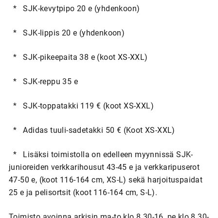
* SJK-kevytpipo 20 e (yhdenkoon)
* SJK-lippis 20 e (yhdenkoon)
* SJK-pikeepaita 38 e (koot XS-XXL)
* SJK-reppu 35 e
* SJK-toppatakki 119 € (koot XS-XXL)
* Adidas tuuli-sadetakki 50 € (Koot XS-XXL)
* Lisäksi toimistolla on edelleen myynnissä SJK-
junioreiden verkkarihousut 43-45 e ja verkkaripuserot
47-50 e, (koot 116-164 cm, XS-L) sekä harjoituspaidat
25 e ja pelisortsit (koot 116-164 cm, S-L).
Toimisto avoinna arkisin ma-to klo 8.30-16, pe klo 8.30-