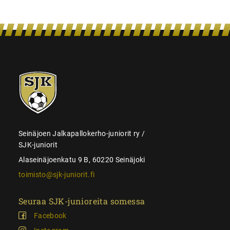
SJK-
juniorit
Seinäjoen Jalkapallokerho-juniorit ry /
SJK-juniorit
Alaseinäjoenkatu 9 B, 60220 Seinäjoki
toimisto@sjk-juniorit.fi
Seuraa SJK-junioreita somessa
Facebook