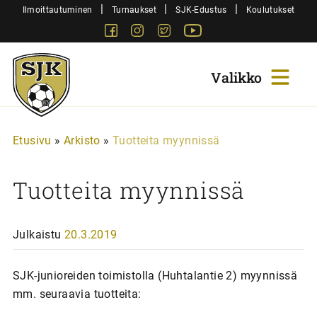
Siirry
|
|
|
Ilmoittautuminen
Turnaukset
SJK-Edustus
Koulutukset
sisältöön
Facebook
Instagram
Twitter
Youtube
Sjk-
Juniorit
Etusivu
»
Arkisto
»
Tuotteita myynnissä
Tuotteita myynnissä
Julkaistu
20.3.2019
SJK-junioreiden toimistolla (Huhtalantie 2) myynnissä
mm. seuraavia tuotteita: