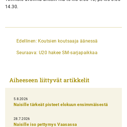
14.30.
A
Edellinen:
Koutsien koutsaaja äänessä
r
Seuraava:
U20 hakee SM-sarjapaikkaa
t
i
k
Aiheeseen liittyvät artikkelit
k
e
l
5.8.2026
Naisille tärkeät pisteet elokuun ensimmäisestä
i
e
28.7.2026
n
Naisille iso pettymys Vaasassa