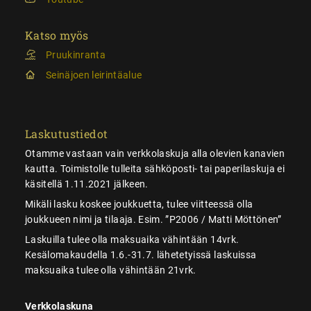
Katso myös
Pruukinranta
Seinäjoen leirintäalue
Laskutustiedot
Otamme vastaan vain verkkolaskuja alla olevien kanavien
kautta. Toimistolle tulleita sähköposti- tai paperilaskuja ei
käsitellä 1.11.2021 jälkeen.
Mikäli lasku koskee joukkuetta, tulee viitteessä olla
joukkueen nimi ja tilaaja. Esim. ”P2006 / Matti Möttönen”
Laskuilla tulee olla maksuaika vähintään 14vrk.
Kesälomakaudella 1.6.-31.7. lähetetyissä laskuissa
maksuaika tulee olla vähintään 21vrk.
Verkkolaskuna