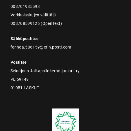
003701985593
Verkkolaskujen välittäjä
003708599126 (OpenText)
Sähköpostitse
fennoa.506159@erin.posti.com
Postitse
Seinäjoen Jalkapallokerho-juniorit ry
PL 59149
01051 LASKUT