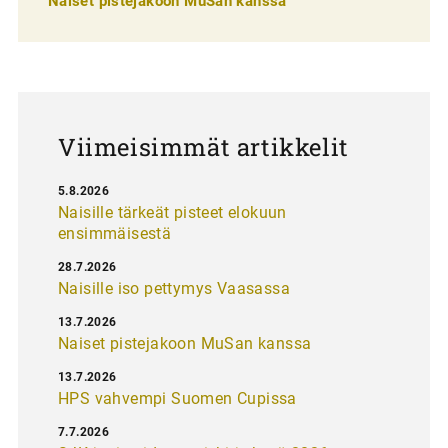
Naiset pistejakoon MuSan kanssa
l
a
u
s
Viimeisimmät artikkelit
5.8.2026
Naisille tärkeät pisteet elokuun
ensimmäisestä
28.7.2026
Naisille iso pettymys Vaasassa
13.7.2026
Naiset pistejakoon MuSan kanssa
13.7.2026
HPS vahvempi Suomen Cupissa
7.7.2026