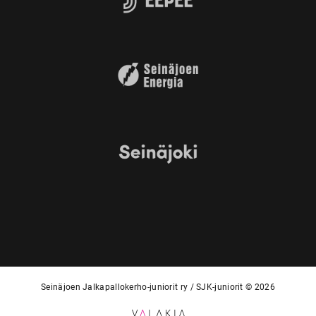
Seinäjoen Jalkapallokerho-juniorit ry / SJK-juniorit © 2026