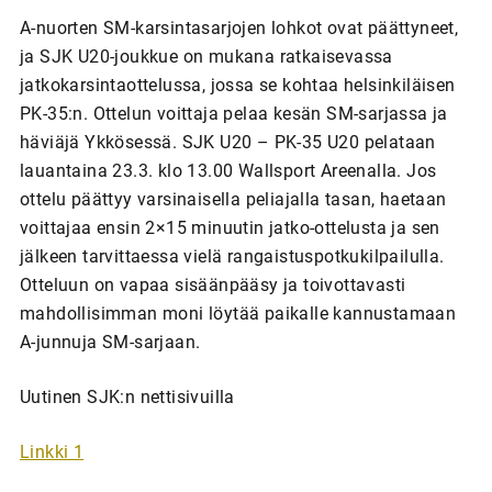
A-nuorten SM-karsintasarjojen lohkot ovat päättyneet,
ja SJK U20-joukkue on mukana ratkaisevassa
jatkokarsintaottelussa, jossa se kohtaa helsinkiläisen
PK-35:n. Ottelun voittaja pelaa kesän SM-sarjassa ja
häviäjä Ykkösessä. SJK U20 – PK-35 U20 pelataan
lauantaina 23.3. klo 13.00 Wallsport Areenalla. Jos
ottelu päättyy varsinaisella peliajalla tasan, haetaan
voittajaa ensin 2×15 minuutin jatko-ottelusta ja sen
jälkeen tarvittaessa vielä rangaistuspotkukilpailulla.
Otteluun on vapaa sisäänpääsy ja toivottavasti
mahdollisimman moni löytää paikalle kannustamaan
A-junnuja SM-sarjaan.
Uutinen SJK:n nettisivuilla
Linkki 1