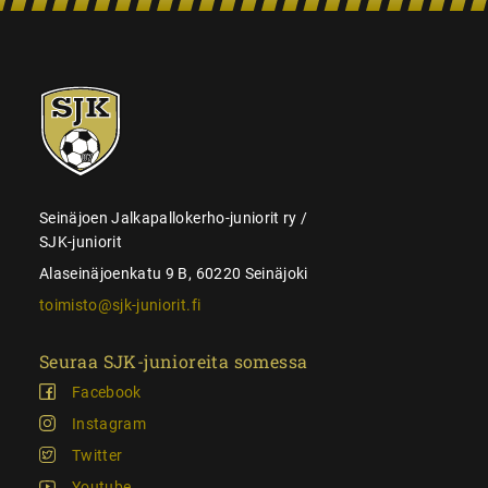
SJK-
juniorit
Seinäjoen Jalkapallokerho-juniorit ry /
SJK-juniorit
Alaseinäjoenkatu 9 B, 60220 Seinäjoki
toimisto@sjk-juniorit.fi
Seuraa SJK-junioreita somessa
Facebook
Instagram
Twitter
Youtube