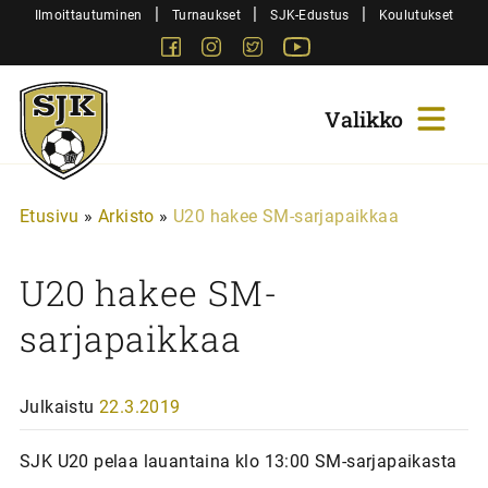
Siirry
|
|
|
Ilmoittautuminen
Turnaukset
SJK-Edustus
Koulutukset
sisältöön
Facebook
Instagram
Twitter
Youtube
Sjk-
Juniorit
Etusivu
»
Arkisto
»
U20 hakee SM-sarjapaikkaa
U20 hakee SM-
sarjapaikkaa
Julkaistu
22.3.2019
SJK U20 pelaa lauantaina klo 13:00 SM-sarjapaikasta