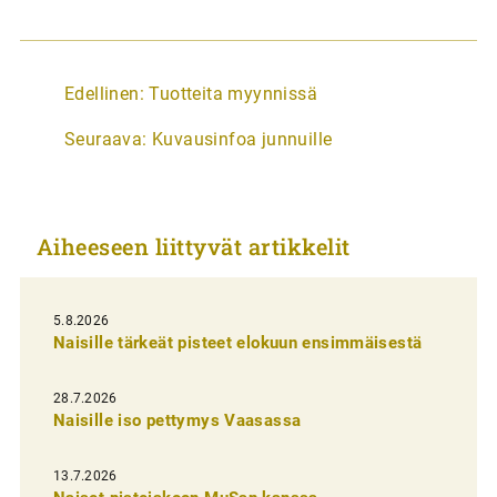
A
Edellinen:
Tuotteita myynnissä
r
Seuraava:
Kuvausinfoa junnuille
t
i
k
Aiheeseen liittyvät artikkelit
k
e
l
5.8.2026
Naisille tärkeät pisteet elokuun ensimmäisestä
i
e
28.7.2026
n
Naisille iso pettymys Vaasassa
s
13.7.2026
e