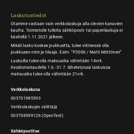
Laskutustiedot
Otamme vastaan vain verkkolaskuja alla olevien kanavien
kautta. Toimistolle tulleita sähköposti- tai paperilaskuja ei
käsitellä 1.11.2021 jälkeen.
Mikäli lasku koskee joukkuetta, tulee viitteessä olla
joukkueen nimi ja tilaaja. Esim. ”P2006 / Matti Möttönen”
Laskuilla tulee olla maksuaika vähintään 14vrk.
Kesälomakaudella 1.6.-31.7. lähetetyissä laskuissa
maksuaika tulee olla vähintään 21vrk.
Verkkolaskuna
003701985593
Verkkolaskujen välittäjä
003708599126 (OpenText)
Sähköpostitse