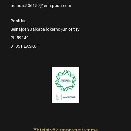
fennoa.506159@erin.posti.com
Postitse
Seinäjoen Jalkapallokerho-juniorit ry
PL 59149
01051 LASKUT
Yhteistyökumppaneitamme