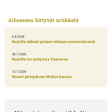
i
k
Aiheeseen liittyvät artikkelit
k
e
l
5.8.2026
Naisille tärkeät pisteet elokuun ensimmäisestä
i
e
28.7.2026
n
Naisille iso pettymys Vaasassa
s
13.7.2026
e
Naiset pistejakoon MuSan kanssa
l
a
u
s