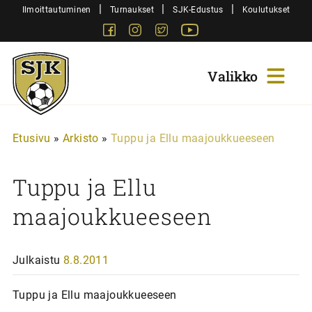
Siirry
|
|
|
Ilmoittautuminen
Turnaukset
SJK-Edustus
Koulutukset
sisältöön
Facebook
Instagram
Twitter
Youtube
Sjk-
Juniorit
Etusivu
»
Arkisto
»
Tuppu ja Ellu maajoukkueeseen
Tuppu ja Ellu
maajoukkueeseen
Julkaistu
8.8.2011
Tuppu ja Ellu maajoukkueeseen