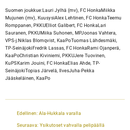
Suomen joukkue:Lauri Jylhä (mv), FC HonkaMiikka
Mujunen (mv), KuusysiAlex Lehtinen, FC HonkaTeemu
Romppanen, PKKUElliot Galibert, FC HonkaLari
Sauranen, PKKUMiika Suhonen, MPJoonas Vahtera,
VPS-j.Niklas Blomqvist, KaaPoTuomas Lähdesmäki,
TP-SeinäjokiFredrik Lassas, FC HonkaRami Ojanperä,
KaaPoChristian Kiviniemi, PKKUJere Tuovinen,
KuPSKarim Jouini, FC HonkaElias Ahde, TP-
SeinäjokiTopias Järvelä, IlvesJuha-Pekka
Jääskeläinen, KaaPo
A
Edellinen:
Ala-Hukkala varalla
r
Seuraava:
Ysikutoset vahvalla pelipäällä
t