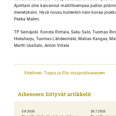
Ajoittain olisi kaivannut maltillisempaa pallon pitämi
menetyksiin. Hyvä nousu kuitenkin näin kovaa joukkue
Pekka Malmi.
TP Seinäjoki: Konsta Rintala, Saku Salo, Tuomas Rin
Hietaharju, Tuomas Lähdesmäki, Matias Kangas, Mat
Martti Uusitalo, Anton Viitala
A
Edellinen:
Tuppu ja Ellu maajoukkueeseen
r
t
Aiheeseen liittyvät artikkelit
i
k
5.8.2026
k
28.7.2026