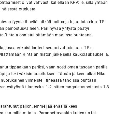
taamiset olivat vahvasti kallellaan KPV:lle, sillä yhtään
kinäisestä ottelusta.
Vahvaa fyysistä peliä, pitkää palloa ja lujaa taistelua. TP
än painostusvaiheen. Pari hyvää yritystä päätyi
sta Rintala onnistui pitämään maalinsa puhtaana.
a, jossa erikoistilanteet seurasivat toisiaan. TP:n
llättämään Rintalan riiston jälkeisellä kaukolaukauksella.
anut tippaakaan periksi, vaan nosti omaa tasoaan parilla
i ja teki väkisin tasoituksen. Tämän jälkeen alkoi Niko
 nuorukainen viimeisteli tiheässä tahdissa puhtaan
en esityöstä tilanteeksi 1-2, sitten rangaistuspotkusta 1-3
parantunut paljon, emme jää enää jälkeen
 vaikka millä mitalla. Parannettavaakin kuitenkin jäi.