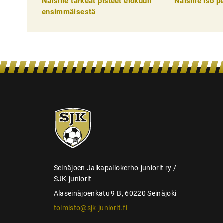
Naisille tärkeät pisteet elokuun
Naisille iso 
e
ensimmäisestä
l
i
e
n
s
e
SJK-
l
juniorit
a
u
s
Seinäjoen Jalkapallokerho-juniorit ry /
SJK-juniorit
Alaseinäjoenkatu 9 B, 60220 Seinäjoki
toimisto@sjk-juniorit.fi