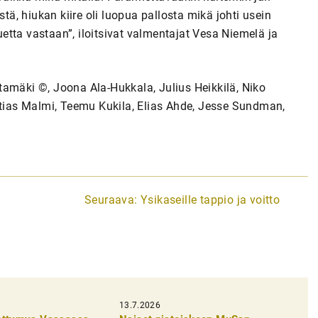
stä, hiukan kiire oli luopua pallosta mikä johti usein
tta vastaan”, iloitsivat valmentajat Vesa Niemelä ja
tamäki ©, Joona Ala-Hukkala, Julius Heikkilä, Niko
ias Malmi, Teemu Kukila, Elias Ahde, Jesse Sundman,
Seuraava:
Ysikaseille tappio ja voitto
13.7.2026