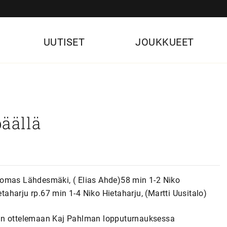
UUTISET
JOUKKUEET
päällä
uomas Lähdesmäki, ( Elias Ahde)58 min 1-2 Niko
harju rp.67 min 1-4 Niko Hietaharju, (Martti Uusitalo)
aan ottelemaan Kaj Pahlman lopputurnauksessa