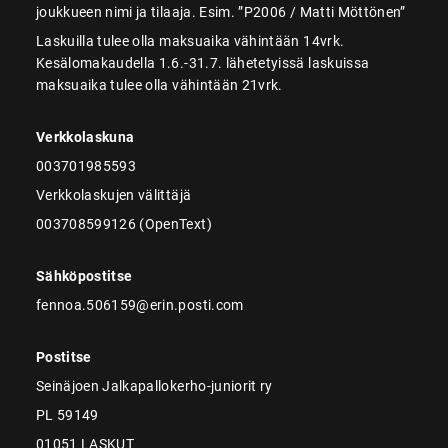
joukkueen nimi ja tilaaja. Esim. ”P2006 / Matti Möttönen”
Laskuilla tulee olla maksuaika vähintään 14vrk.
Kesälomakaudella 1.6.-31.7. lähetetyissä laskuissa
maksuaika tulee olla vähintään 21vrk.
Verkkolaskuna
003701985593
Verkkolaskujen välittäjä
003708599126 (OpenText)
Sähköpostitse
fennoa.506159@erin.posti.com
Postitse
Seinäjoen Jalkapallokerho-juniorit ry
PL 59149
01051 LASKUT