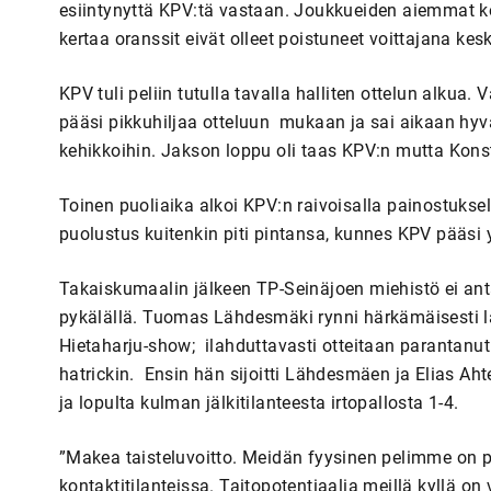
esiintynyttä KPV:tä vastaan. Joukkueiden aiemmat koh
kertaa oranssit eivät olleet poistuneet voittajana kes
KPV tuli peliin tutulla tavalla halliten ottelun alkua. 
pääsi pikkuhiljaa otteluun mukaan ja sai aikaan hyv
kehikkoihin. Jakson loppu oli taas KPV:n mutta Kon
Toinen puoliaika alkoi KPV:n raivoisalla painostuksell
puolustus kuitenkin piti pintansa, kunnes KPV pääsi y
Takaiskumaalin jälkeen TP-Seinäjoen miehistö ei ant
pykälällä. Tuomas Lähdesmäki rynni härkämäisesti läp
Hietaharju-show; ilahduttavasti otteitaan parantanut
hatrickin. Ensin hän sijoitti Lähdesmäen ja Elias Ahte
ja lopulta kulman jälkitilanteesta irtopallosta 1-4.
”Makea taisteluvoitto. Meidän fyysinen pelimme on 
kontaktitilanteissa. Taitopotentiaalia meillä kyllä on