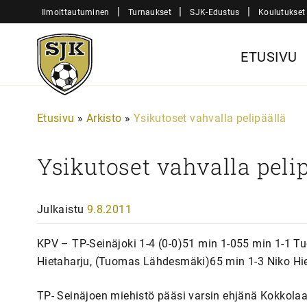
Siirry
|
|
|
Ilmoittautuminen
Turnaukset
SJK-Edustus
Koulutukset
sisältöön
Sjk-
ETUSIVU
Juniorit
Etusivu
»
Arkisto
»
Ysikutoset vahvalla pelipäällä
Ysikutoset vahvalla peli
Julkaistu
9.8.2011
KPV – TP-Seinäjoki 1-4 (0-0)51 min 1-055 min 1-1 T
Hietaharju, (Tuomas Lähdesmäki)65 min 1-3 Niko Hieta
TP- Seinäjoen miehistö pääsi varsin ehjänä Kokkol