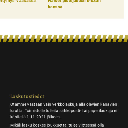
pettymys Vaasassa
Naiset pistejakoon MuSan
kanssa
Laskutustiedot
Otamme vastaan vain verkkolaskuja alla olevien kanavien
kautta. Toimistolle tulleita sähköposti- tai paperilaskuja ei
käsitellä 1.11.2021 jälkeen.
Mikäli lasku koskee joukkuetta, tulee viitteessä olla