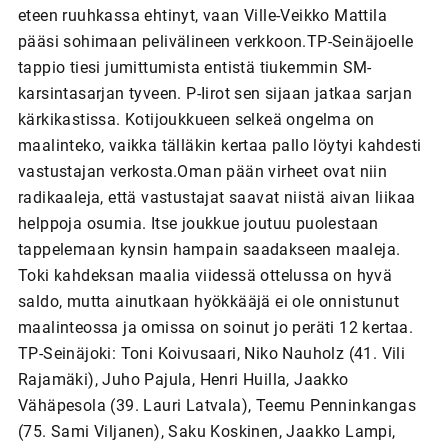
eteen ruuhkassa ehtinyt, vaan Ville-Veikko Mattila
pääsi sohimaan pelivälineen verkkoon.TP-Seinäjoelle
tappio tiesi jumittumista entistä tiukemmin SM-
karsintasarjan tyveen. P-Iirot sen sijaan jatkaa sarjan
kärkikastissa. Kotijoukkueen selkeä ongelma on
maalinteko, vaikka tälläkin kertaa pallo löytyi kahdesti
vastustajan verkosta.Oman pään virheet ovat niin
radikaaleja, että vastustajat saavat niistä aivan liikaa
helppoja osumia. Itse joukkue joutuu puolestaan
tappelemaan kynsin hampain saadakseen maaleja.
Toki kahdeksan maalia viidessä ottelussa on hyvä
saldo, mutta ainutkaan hyökkääjä ei ole onnistunut
maalinteossa ja omissa on soinut jo peräti 12 kertaa.
TP-Seinäjoki: Toni Koivusaari, Niko Nauholz (41. Vili
Rajamäki), Juho Pajula, Henri Huilla, Jaakko
Vähäpesola (39. Lauri Latvala), Teemu Penninkangas
(75. Sami Viljanen), Saku Koskinen, Jaakko Lampi,