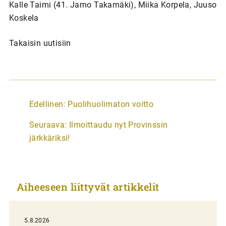
Kalle Taimi (41. Jarno Takamäki), Miika Korpela, Juuso
Koskela
Takaisin uutisiin
A
Edellinen:
Puolihuolimaton voitto
r
Seuraava:
Ilmoittaudu nyt Provinssin
t
järkkäriksi!
i
k
k
Aiheeseen liittyvät artikkelit
e
l
i
5.8.2026