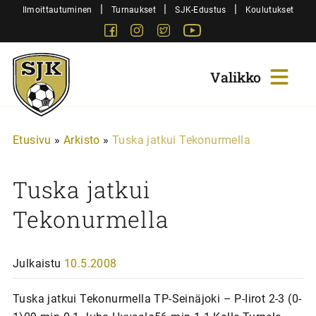
Siirry
|
|
|
Ilmoittautuminen
Turnaukset
SJK-Edustus
Koulutukset
sisältöön
Facebook
Instagram
Twitter
Youtube
Sjk-
Juniorit
Etusivu
»
Arkisto
»
Tuska jatkui Tekonurmella
Tuska jatkui
Tekonurmella
Julkaistu
10.5.2008
Tuska jatkui Tekonurmella TP-Seinäjoki – P-Iirot 2-3 (0-