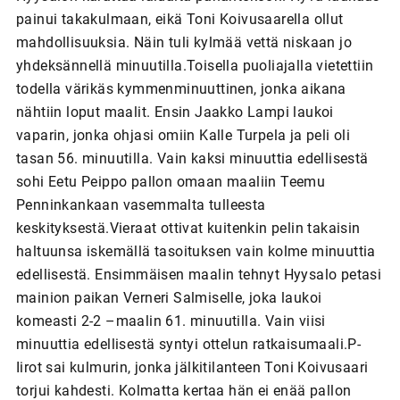
painui takakulmaan, eikä Toni Koivusaarella ollut
mahdollisuuksia. Näin tuli kylmää vettä niskaan jo
yhdeksännellä minuutilla.Toisella puoliajalla vietettiin
todella värikäs kymmenminuuttinen, jonka aikana
nähtiin loput maalit. Ensin Jaakko Lampi laukoi
vaparin, jonka ohjasi omiin Kalle Turpela ja peli oli
tasan 56. minuutilla. Vain kaksi minuuttia edellisestä
sohi Eetu Peippo pallon omaan maaliin Teemu
Penninkankaan vasemmalta tulleesta
keskityksestä.Vieraat ottivat kuitenkin pelin takaisin
haltuunsa iskemällä tasoituksen vain kolme minuuttia
edellisestä. Ensimmäisen maalin tehnyt Hyysalo petasi
mainion paikan Verneri Salmiselle, joka laukoi
komeasti 2-2 –maalin 61. minuutilla. Vain viisi
minuuttia edellisestä syntyi ottelun ratkaisumaali.P-
Iirot sai kulmurin, jonka jälkitilanteen Toni Koivusaari
torjui kahdesti. Kolmatta kertaa hän ei enää pallon