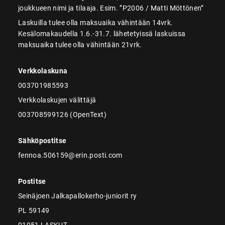
joukkueen nimi ja tilaaja. Esim. ”P2006 / Matti Möttönen”
Laskuilla tulee olla maksuaika vähintään 14vrk.
Kesälomakaudella 1.6.-31.7. lähetetyissä laskuissa
maksuaika tulee olla vähintään 21vrk.
Verkkolaskuna
003701985593
Verkkolaskujen välittäjä
003708599126 (OpenText)
Sähköpostitse
fennoa.506159@erin.posti.com
Postitse
Seinäjoen Jalkapallokerho-juniorit ry
PL 59149
01051 LASKUT