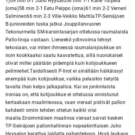
1)09 min 0-1 Juho Hyysalo56 min 1-1 Kalle Turpela
(oma)58 min 2-1 Eetu Peippo (oma)61 min 2-2 Verneri
Salminen66 min 2-3 Ville-Veikko MattilaTP-Seinäjoen
B-junioreiden tuska jatkui Jouppilanvuoren
Tekonurmella SM-karsintasarjan ottelussa raumalaista
Pallo-Iiroja vastaan. Lieneekö ydinvoima tehnyt
tekosiaan, vai miten ihmeessä raumalaisjoukkue on
noin kookkaaksi saatu kasvatettua, sillä nuorukaiset
olivat miltei päätään pidempiä kuin kotijoukkueen
pelimiehet.Taidollisesti P-Iirot ei sinällään häikäissyt
enempää kuin kotijoukkue, vaikka pelasikin tietyllä
tavalla ihan kelpo jalkapalloa. Kai se jonkinlaista
ironiaa on, että kotijoukkue ei ottelussa onnistunut
kertaakaan maalinteossa, vaan vieraat pistivät pallon
kahdesti omiin tehden ottelun kaikki viisi
maalia.Ensimmäisen maalinsa vieraat saivat kesken
TP-Seinäjoen pallonhallinnan nopeakinttuisen Juho
Hyysalon karattua laidalta pahantekoon. Hyvä laukaus