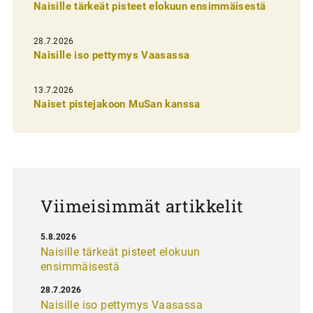
Naisille tärkeät pisteet elokuun ensimmäisestä
e
n
28.7.2026
Naisille iso pettymys Vaasassa
s
e
13.7.2026
l
Naiset pistejakoon MuSan kanssa
a
u
s
Viimeisimmät artikkelit
5.8.2026
Naisille tärkeät pisteet elokuun
ensimmäisestä
28.7.2026
Naisille iso pettymys Vaasassa