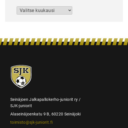
Arkistot
SJK-
juniorit
Seinäjoen Jalkapallokerho-juniorit ry /
SJK-juniorit
Alaseinäjoenkatu 9 B, 60220 Seinäjoki
toimisto@sjk-juniorit.fi