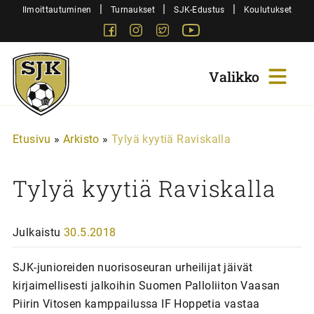
Siirry
|
|
|
Ilmoittautuminen
Turnaukset
SJK-Edustus
Koulutukset
sisältöön
Facebook
Instagram
Twitter
Youtube
Sjk-
Juniorit
Etusivu
»
Arkisto
»
Tylyä kyytiä Raviskalla
Tylyä kyytiä Raviskalla
Julkaistu
30.5.2018
SJK-junioreiden nuorisoseuran urheilijat jäivät
kirjaimellisesti jalkoihin Suomen Palloliiton Vaasan
Piirin Vitosen kamppailussa IF Hoppetia vastaa