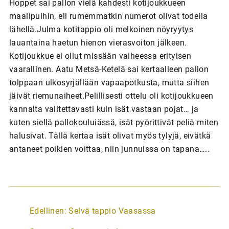
Hoppet sai pallon vielä kahdesti kotijoukkueen
maalipuihin, eli rumemmatkin numerot olivat todella
lähellä.Julma kotitappio oli melkoinen nöyryytys
lauantaina haetun hienon vierasvoiton jälkeen.
Kotijoukkue ei ollut missään vaiheessa erityisen
vaarallinen. Aatu Metsä-Ketelä sai kertaalleen pallon
tolppaan ulkosyrjällään vapaapotkusta, mutta siihen
jäivät riemunaiheet.Pelillisesti ottelu oli kotijoukkueen
kannalta valitettavasti kuin isät vastaan pojat… ja
kuten siellä pallokouluiässä, isät pyörittivät peliä miten
halusivat. Tällä kertaa isät olivat myös tylyjä, eivätkä
antaneet poikien voittaa, niin junnuissa on tapana…..
A
Edellinen:
Selvä tappio Vaasassa
r