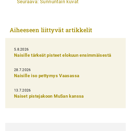
Seuraava:
Sunnuntain kuvat
t
i
k
Aiheeseen liittyvät artikkelit
k
e
l
5.8.2026
Naisille tärkeät pisteet elokuun ensimmäisestä
i
e
28.7.2026
n
Naisille iso pettymys Vaasassa
s
13.7.2026
e
Naiset pistejakoon MuSan kanssa
l
a
u
s