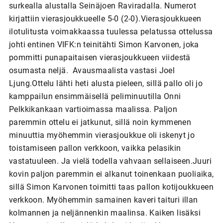
surkealla alustalla Seinäjoen Raviradalla. Numerot
kirjattiin vierasjoukkueelle 5-0 (2-0).Vierasjoukkueen
ilotulitusta voimakkaassa tuulessa pelatussa ottelussa
johti entinen VIFK:n teinitähti Simon Karvonen, joka
pommitti punapaitaisen vierasjoukkueen viidestä
osumasta neljä. Avausmaalista vastasi Joel
Ljung.Ottelu lähti heti alusta pieleen, sillä pallo oli jo
kamppailun ensimmäisellä peliminuutilla Onni
Pelkkikankaan vartioimassa maalissa. Paljon
paremmin ottelu ei jatkunut, sillä noin kymmenen
minuuttia myöhemmin vierasjoukkue oli iskenyt jo
toistamiseen pallon verkkoon, vaikka pelasikin
vastatuuleen. Ja vielä todella vahvaan sellaiseen.Juuri
kovin paljon paremmin ei alkanut toinenkaan puoliaika,
sillä Simon Karvonen toimitti taas pallon kotijoukkueen
verkkoon. Myöhemmin samainen kaveri taituri illan
kolmannen ja neljännenkin maalinsa. Kaiken lisäksi