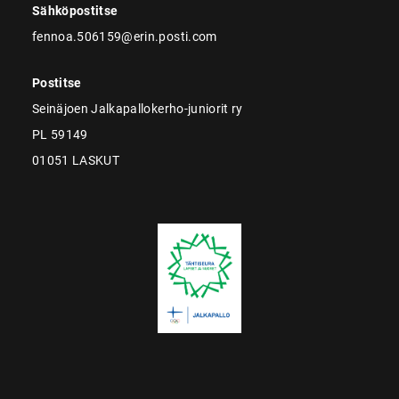
Sähköpostitse
fennoa.506159@erin.posti.com
Postitse
Seinäjoen Jalkapallokerho-juniorit ry
PL 59149
01051 LASKUT