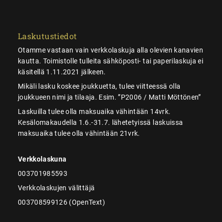
Laskutustiedot
Otamme vastaan vain verkkolaskuja alla olevien kanavien
kautta. Toimistolle tulleita sähköposti- tai paperilaskuja ei
käsitellä 1.11.2021 jälkeen.
Mikäli lasku koskee joukkuetta, tulee viitteessä olla
joukkueen nimi ja tilaaja. Esim. ”P2006 / Matti Möttönen”
Laskuilla tulee olla maksuaika vähintään 14vrk.
Kesälomakaudella 1.6.-31.7. lähetetyissä laskuissa
maksuaika tulee olla vähintään 21vrk.
Verkkolaskuna
003701985593
Verkkolaskujen välittäjä
003708599126 (OpenText)