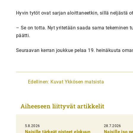
Hyvin tytöt ovat sarjan aloittaneetkin, sillä neljästä o
– Se on totta. Nyt yritetään saada sama tekeminen 
päätti.
Seuraavan kerran joukkue pelaa 19. heinäkuuta omas
A
Edellinen:
Kuvat Ykkösen matsista
r
t
Aiheeseen liittyvät artikkelit
i
k
5.8.2026
k
28.7.2026
Naisille tärkeät pisteet elokuun
Naisille iso 