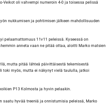
o-Veikot oli vahvempi numeroin 4-0 ja toisessa pelissä
yön nukkumisen ja pohtimisen jälkeen mahdollisuuden
äkyi pelaamattomuus 11v11 peleissä. Kyseessä on
 pahemmin anneta vaan ne pitää ottaa, aloitti Marko matsien
llä, mutta pitää lähteä päivittäisestä tekemisestä
i toki myös, mutta ei näkynyt vielä taululla, jatkoi
poikien P13 Kolmosta ja hyvin pelaakin.
on saatu hyvää treeniä ja onnistumisia peleissä, Marko