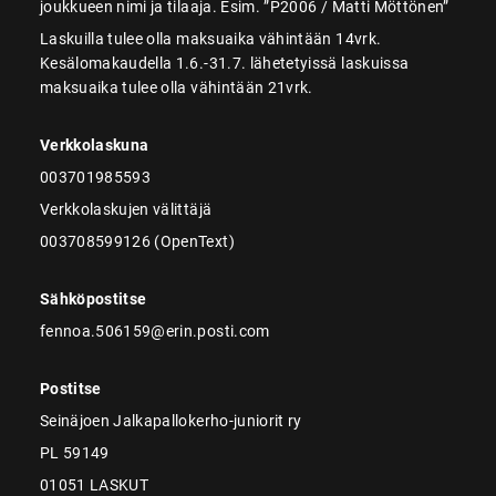
joukkueen nimi ja tilaaja. Esim. ”P2006 / Matti Möttönen”
Laskuilla tulee olla maksuaika vähintään 14vrk.
Kesälomakaudella 1.6.-31.7. lähetetyissä laskuissa
maksuaika tulee olla vähintään 21vrk.
Verkkolaskuna
003701985593
Verkkolaskujen välittäjä
003708599126 (OpenText)
Sähköpostitse
fennoa.506159@erin.posti.com
Postitse
Seinäjoen Jalkapallokerho-juniorit ry
PL 59149
01051 LASKUT