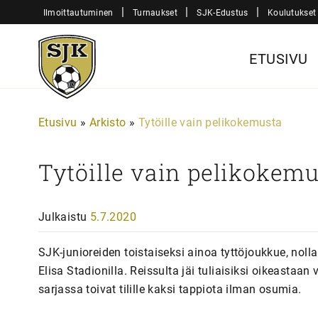
Siirry
|
|
|
Ilmoittautuminen
Turnaukset
SJK-Edustus
Koulutukset
sisältöön
Sjk-
ETUSIVU
Juniorit
Etusivu
»
Arkisto
»
Tytöille vain pelikokemusta
Tytöille vain pelikokem
Julkaistu
5.7.2020
SJK-junioreiden toistaiseksi ainoa tyttöjoukkue, nolla
Elisa Stadionilla. Reissulta jäi tuliaisiksi oikeastaa
sarjassa toivat tilille kaksi tappiota ilman osumia.