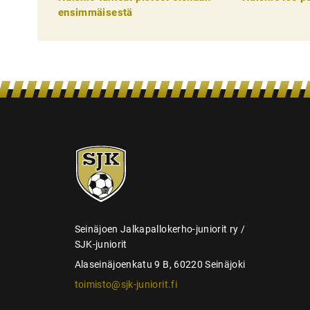
e
ensimmäisestä
l
i
e
n
s
e
SJK-
l
juniorit
a
u
s
Seinäjoen Jalkapallokerho-juniorit ry /
SJK-juniorit
Alaseinäjoenkatu 9 B, 60220 Seinäjoki
toimisto@sjk-juniorit.fi