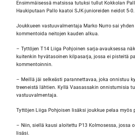
Ensimmäisessä matsissa tutuksi tullut Kokkolan Pall
Haukiputaan Pallo kaatoi SJK-junioreiden neidot 5-0.
Joukkueen vastuuvalmentaja Marko Nurro sai yhden 
kommentoida neitojen kauden alkua.
– Tyttöjen T14 Liiga Pohjoinen sarja-avauksessa n
kuitenkin hyvätasoinen kilpasarja, jossa ei pisteitä
kommentoinnin.
– Meillä jäi selkeästi parannettavaa, joka onnistuu ky
treeneistä lähtien. Kyllä Vaasassakin onnistumisia tul
vastuuvalmentaja.
Tyttöjen Liiga Pohjoisen lisäksi joukkue pelaa myös 
– Niin, siellä kausi aloitettu P13 Kolmosessa, jossa 
lisäsi.