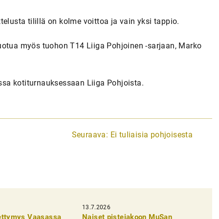
ttelusta tilillä on kolme voittoa ja vain yksi tappio.
tuotua myös tuohon T14 Liiga Pohjoinen -sarjaan, Marko
sa kotiturnauksessaan Liiga Pohjoista.
Seuraava:
Ei tuliaisia pohjoisesta
13.7.2026
pettymys Vaasassa
Naiset pistejakoon MuSan