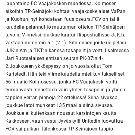
lauantaina FC Vaajakosken muodossa. Kolmosen
aikoihin TP-Seinäjoki kohtasi vaajakoskelaiset VaPan
ja Kuohun, nyt kohdataan fuusioseura.FCV on tällä
kaudella pelannut jo muutaman ottelun TP-Seinäjoen
tavoin. Viimeksi joukkue kaatui Hipposhallissa JJK:ta
vastaan numeroin 5-1 (2-1). Sitä ennen joukkue pelasi
JJK:n A:n ja TKT:n kanssa tasapelit ja voitti Iisalmessa
Jari Ruotsalaisen entisen seuran PK-37:n 4-
2.Joukkueen ykköspyssy on jo vuosia ollut Tomi
Karlstedt. Hän teki viime kaudella mielikuvitukselliset
56 maalia Kolmosessa, jonka FC Vaajakoski voitti
tyrmäävästi menettäen vain yhden tasapelin ja yhden
tappion verran pinnoja 22 ottelussa! Siinä sivussa
joukkue latoi muhkeat 135 maalia siinä sivussa.
Joukkue ei kuitenkaan noussut karsintojen kautta
Kakkoseen, vaan vasta Jyväskylä Unitedin luovuttua
FCV sai paikan Itälohkossa.TP-Seinäjoen tappio