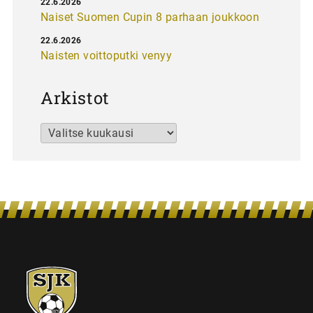
22.6.2026
Naiset Suomen Cupin 8 parhaan joukkoon
22.6.2026
Naisten voittoputki venyy
Arkistot
Arkistot
SJK-
juniorit