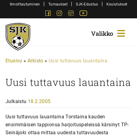
Siirry
|
|
|
Ilmoittautuminen
Turnaukset
SJK-Edustus
Koulutukset
sisältöön
Facebook
Instagram
Twitter
Youtube
Sjk-
Juniorit
Etusivu
»
Arkisto
»
Uusi tuttavuus lauantaina
Uusi tuttavuus lauantaina
Julkaistu
18.2.2005
Uusi tuttavuus lauantaina Torstaina kauden
ensimmäisen tappionsa harjoituspeleissä kärsinyt TP-
Seinäjoki ottaa mittaa uudesta tuttavuudesta