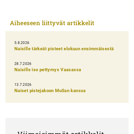
i
k
Aiheeseen liittyvät artikkelit
k
e
l
5.8.2026
Naisille tärkeät pisteet elokuun ensimmäisestä
i
e
28.7.2026
n
Naisille iso pettymys Vaasassa
s
13.7.2026
e
Naiset pistejakoon MuSan kanssa
l
a
u
s