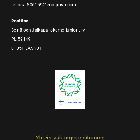
fennoa.506159@erin.posti.com
Postitse
Seinäjoen Jalkapallokerho-juniorit ry
PL 59149
01051 LASKUT
Yhteistyökumppaneitamme