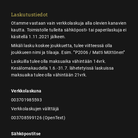
Laskutustiedot
Otamme vastaan vain verkkolaskuja alla olevien kanavien
kautta. Toimistolle tulleita sähköposti- tai paperilaskuja ei
käsitellä 1.11.2021 jälkeen.
Mikäli lasku koskee joukkuetta, tulee viitteessä olla
joukkueen nimi ja tilaaja. Esim. ”P2006 / Matti Möttönen”
Laskuilla tulee olla maksuaika vähintään 14vrk.
Kesälomakaudella 1.6.-31.7. lähetetyissä laskuissa
maksuaika tulee olla vähintään 21vrk.
Verkkolaskuna
003701985593
Verkkolaskujen välittäjä
003708599126 (OpenText)
Sähköpostitse