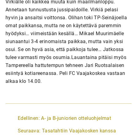
Virkiälle oli kaikkea muuta kuin maailmanloppu.
Annetaan tunnustusta jussipaidoille. Virkiä pelasi
hyvin ja ansaitsi voittonsa. Olihan toki TP-Seinäjoella
omat paikkansa, mutta ne on käytettävä paremmin
hyödyksi… viimeistään kesällä… Mikael Muurimäelle
siunaantui 3-4 erinomaista paikkaa, mutta vain yksi
osui. Se on hyvä asia, että paikkoja tulee… Jatkossa
tulee varmasti myös osumia.Lauantaina pitäisi myös
Tampereella hattutempun tehneen Jari Ruotsalaisen
esiintyä kotiareenassa. Peli FC Vaajakoskea vastaan
alkaa klo 14.00.
A
Edellinen:
A- ja B-juniorien otteluohjelmat
r
Seuraava:
Tasatahtiin Vaajakosken kanssa
t