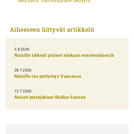
Seuraava:
Vainionpäälle debyytti
t
i
k
Aiheeseen liittyvät artikkelit
k
e
l
5.8.2026
Naisille tärkeät pisteet elokuun ensimmäisestä
i
e
28.7.2026
n
Naisille iso pettymys Vaasassa
s
13.7.2026
e
Naiset pistejakoon MuSan kanssa
l
a
u
s