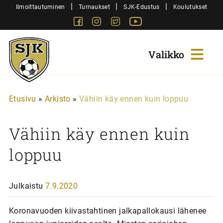
Siirry
|
|
|
Ilmoittautuminen
Turnaukset
SJK-Edustus
Koulutukset
sisältöön
Facebook
Instagram
Twitter
Youtube
Sjk-
Juniorit
Etusivu
»
Arkisto
»
Vähiin käy ennen kuin loppuu
Vähiin käy ennen kuin
loppuu
Julkaistu
7.9.2020
Koronavuoden kiivastahtinen jalkapallokausi lähenee