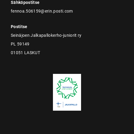
Sähköpostitse
fennoa.506159@erin.posti.com
Postitse
Seinäjoen Jalkapallokerho-juniorit ry
PL 59149
01051 LASKUT