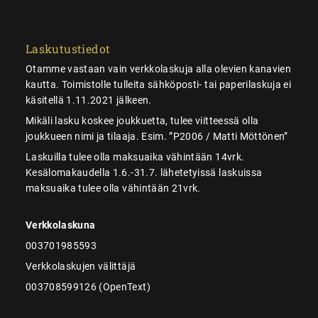
Laskutustiedot
Otamme vastaan vain verkkolaskuja alla olevien kanavien
kautta. Toimistolle tulleita sähköposti- tai paperilaskuja ei
käsitellä 1.11.2021 jälkeen.
Mikäli lasku koskee joukkuetta, tulee viitteessä olla
joukkueen nimi ja tilaaja. Esim. ”P2006 / Matti Möttönen”
Laskuilla tulee olla maksuaika vähintään 14vrk.
Kesälomakaudella 1.6.-31.7. lähetetyissä laskuissa
maksuaika tulee olla vähintään 21vrk.
Verkkolaskuna
003701985593
Verkkolaskujen välittäjä
003708599126 (OpenText)