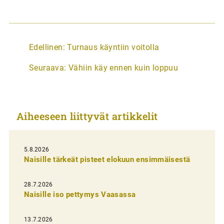
A
Edellinen:
Turnaus käyntiin voitolla
r
Seuraava:
Vähiin käy ennen kuin loppuu
t
i
k
Aiheeseen liittyvät artikkelit
k
e
l
5.8.2026
Naisille tärkeät pisteet elokuun ensimmäisestä
i
e
28.7.2026
n
Naisille iso pettymys Vaasassa
s
13.7.2026