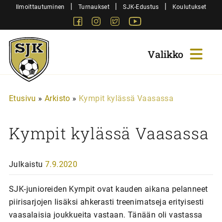
Siirry
|
|
|
Ilmoittautuminen
Turnaukset
SJK-Edustus
Koulutukset
sisältöön
Facebook
Instagram
Twitter
Youtube
Sjk-
Juniorit
Etusivu
»
Arkisto
»
Kympit kylässä Vaasassa
Kympit kylässä Vaasassa
Julkaistu
7.9.2020
SJK-junioreiden Kympit ovat kauden aikana pelanneet
piirisarjojen lisäksi ahkerasti treenimatseja erityisesti
vaasalaisia joukkueita vastaan. Tänään oli vastassa