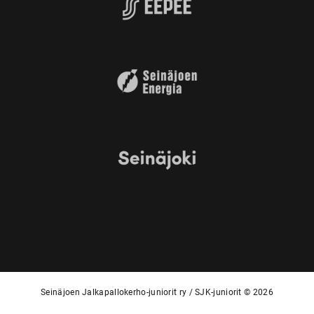
Seinäjoen Jalkapallokerho-juniorit ry / SJK-juniorit © 2026