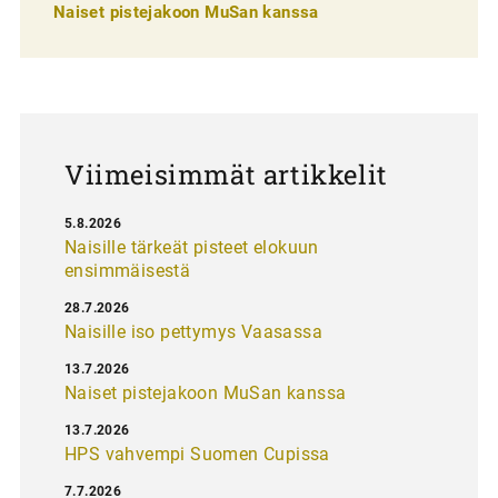
e
Naiset pistejakoon MuSan kanssa
l
a
u
s
Viimeisimmät artikkelit
5.8.2026
Naisille tärkeät pisteet elokuun
ensimmäisestä
28.7.2026
Naisille iso pettymys Vaasassa
13.7.2026
Naiset pistejakoon MuSan kanssa
13.7.2026
HPS vahvempi Suomen Cupissa
7.7.2026