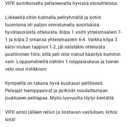
VIFK aurinkoisella peliareenalla hyvissä olosuhteissa.
Liikkeellä oltiin kolmella peliryhmällä ja kotiin
tuomisina oli paljon onnistuneita suorituksia
hyvätasoisista otteluista. Kilpa 1 voitti yhteismaalein 7-
1 ja kilpa 2 omansa yhteismaalein 6-4. Vaikka kilpa 3
kärsi niukan tappion 1-2, jäi näistäkin otteluista
positiivinen fiilis, sillä peli olisi voinut kääntyä kummin
vain. Loppumetreillä nähtiin 1 tolppalaukaus ja toinen
veto osui ristikkoon.
Kympeillä on takana hyvä kuukausi pelillisesti.
Pelaajat tsemppasivat ja pyrkivät noudattamaan
joukkueen pelitapaa. Myös luovuutta löytyi kentältä.
VIFK antoi jälleen reilun ja loistavan vastuksen, kiitos
siitä!