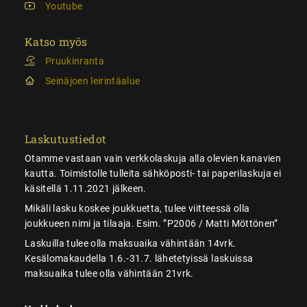
Youtube
Katso myös
Pruukinranta
Seinäjoen leirintäalue
Laskutustiedot
Otamme vastaan vain verkkolaskuja alla olevien kanavien
kautta. Toimistolle tulleita sähköposti- tai paperilaskuja ei
käsitellä 1.11.2021 jälkeen.
Mikäli lasku koskee joukkuetta, tulee viitteessä olla
joukkueen nimi ja tilaaja. Esim. ”P2006 / Matti Möttönen”
Laskuilla tulee olla maksuaika vähintään 14vrk.
Kesälomakaudella 1.6.-31.7. lähetetyissä laskuissa
maksuaika tulee olla vähintään 21vrk.