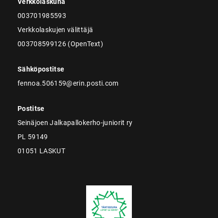
Verkkolaskuna
003701985593
Verkkolaskujen välittäjä
003708599126 (OpenText)
Sähköpostitse
fennoa.506159@erin.posti.com
Postitse
Seinäjoen Jalkapallokerho-juniorit ry
PL 59149
01051 LASKUT