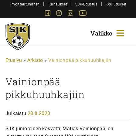
Siirry
|
|
|
Ilmoittautuminen
Turnaukset
SJK-Edustus
Koulutukset
sisältöön
Facebook
Instagram
Twitter
Youtube
Sjk-
Juniorit
Etusivu
»
Arkisto
»
Vainionpää pikkuhuuhkajiin
Vainionpää
pikkuhuuhkajiin
Julkaistu
28.8.2020
SJK-junioreiden kasvatti, Matias Vainionpää, on