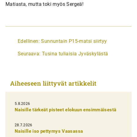
Matiasta, mutta toki myös Sergeä!
A
Edellinen:
Sunnuntain P15-matsi siirtyy
r
Seuraava:
Tusina tuliaisia Jyväskylästä
t
i
k
Aiheeseen liittyvät artikkelit
k
e
l
5.8.2026
Naisille tärkeät pisteet elokuun ensimmäisestä
i
e
28.7.2026
n
Naisille iso pettymys Vaasassa