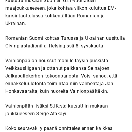
kutsuttu mukaan Suomen U21-vuotiaiden
maajoukkueeseen, joka kohtaa viikon kuluttua EM-
karsintaottelussa kotikentällään Romanian ja
Ukrainan.
Romanian Suomi kohtaa Turussa ja Ukrainan uusitulla
Olympiastadionilla, Helsingissä 8. syyskuuta.
Vainionpää on noussut monille täysin puskista
Veikkausliigaan ja ottanut paikkansa Seinäjoen
Jalkapallokerhon kokoonpanosta. Voisi sanoa, että
ennakkoluulotonta toimintaa niin valmentaja Jani
Honkavaaralta, kuin nuorelta Vainionpäältäkin.
Vainionpään lisäksi SJK:sta kutsuttiin mukaan
joukkueeseen Serge Atakayi.
Koko seuraväki ylpeänä onnittelee ennen kaikkea