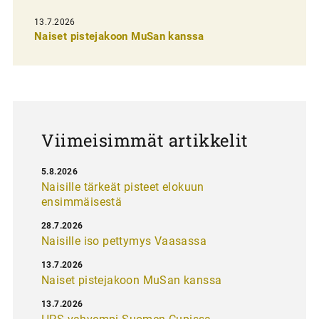
s
13.7.2026
e
Naiset pistejakoon MuSan kanssa
l
a
u
s
Viimeisimmät artikkelit
5.8.2026
Naisille tärkeät pisteet elokuun
ensimmäisestä
28.7.2026
Naisille iso pettymys Vaasassa
13.7.2026
Naiset pistejakoon MuSan kanssa
13.7.2026