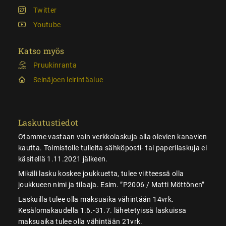
Twitter
Youtube
Katso myös
Pruukinranta
Seinäjoen leirintäalue
Laskutustiedot
Otamme vastaan vain verkkolaskuja alla olevien kanavien
kautta. Toimistolle tulleita sähköposti- tai paperilaskuja ei
käsitellä 1.11.2021 jälkeen.
Mikäli lasku koskee joukkuetta, tulee viitteessä olla
joukkueen nimi ja tilaaja. Esim. ”P2006 / Matti Möttönen”
Laskuilla tulee olla maksuaika vähintään 14vrk.
Kesälomakaudella 1.6.-31.7. lähetetyissä laskuissa
maksuaika tulee olla vähintään 21vrk.