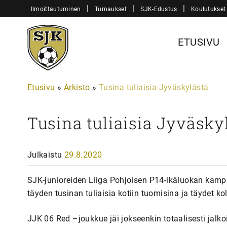
Siirry
|
|
|
Ilmoittautuminen
Turnaukset
SJK-Edustus
Koulutukset
sisältöön
Sjk-
ETUSIVU
Juniorit
Etusivu
»
Arkisto
»
Tusina tuliaisia Jyväskylästä
Tusina tuliaisia Jyväsky
Julkaistu
29.8.2020
SJK-junioreiden Liiga Pohjoisen P14-ikäluokan kamp
täyden tusinan tuliaisia kotiin tuomisina ja täydet k
JJK 06 Red –joukkue jäi jokseenkin totaalisesti jalk