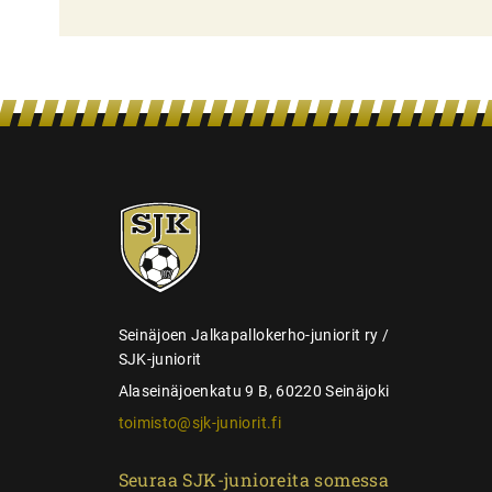
l
i
e
n
s
e
SJK-
l
juniorit
a
u
s
Seinäjoen Jalkapallokerho-juniorit ry /
SJK-juniorit
Alaseinäjoenkatu 9 B, 60220 Seinäjoki
toimisto@sjk-juniorit.fi
Seuraa SJK-junioreita somessa