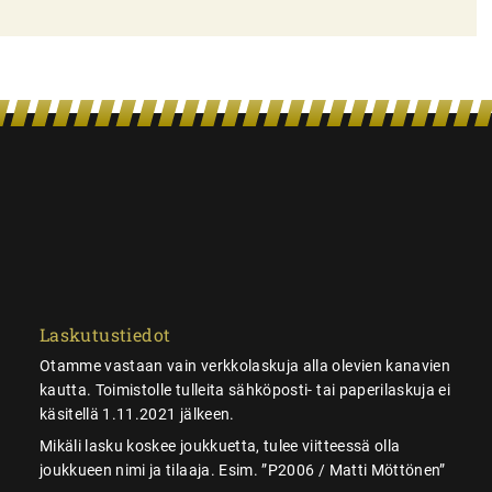
Laskutustiedot
Otamme vastaan vain verkkolaskuja alla olevien kanavien
kautta. Toimistolle tulleita sähköposti- tai paperilaskuja ei
käsitellä 1.11.2021 jälkeen.
Mikäli lasku koskee joukkuetta, tulee viitteessä olla
joukkueen nimi ja tilaaja. Esim. ”P2006 / Matti Möttönen”