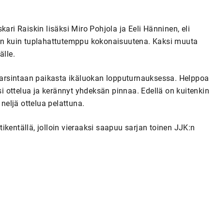
ari Raiskin lisäksi Miro Pohjola ja Eeli Hänninen, eli
han kuin tuplahattutemppu kokonaisuutena. Kaksi muuta
älle.
 karsintaan paikasta ikäluokan lopputurnauksessa. Helppoa
usi ottelua ja kerännyt yhdeksän pinnaa. Edellä on kuitenkin
 neljä ottelua pelattuna.
ikentällä, jolloin vieraaksi saapuu sarjan toinen JJK:n