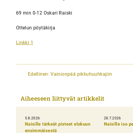
69 min 0-12 Oskari Raiski
Ottelun pöytäkirja
Linkki 1
A
Edellinen:
Vainionpää pikkuhuuhkajiin
r
t
Aiheeseen liittyvät artikkelit
i
k
5.8.2026
k
28.7.2026
Naisille tärkeät pisteet elokuun
Naisille iso 
e
ensimmäisestä