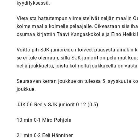
kyydityksessä.
Vieraista hattutempun viimeistelivät neljän maalin Osk
kolme maalia kolmelle pelaajalle. Oikeastaan siis i
osumaa kirjattiin Taavi Kangaskokolle ja Eino Heikkil
Voitto piti SJK-junioreiden toiveet pääsystä ainakin
se ei tule olemaan, sillä SJK-juniorit on pelannut ku
neljä joukkuetta, joista kolmella joukkueella on vasta
Seuraavan kerran joukkue on tulessa 5. syyskuuta kot
joukkue.
JJK 06 Red v SJK-juniorit 0-12 (0-5)
10 min 0-1 Miro Pohjola
21 min 0-2 Eeli Hänninen