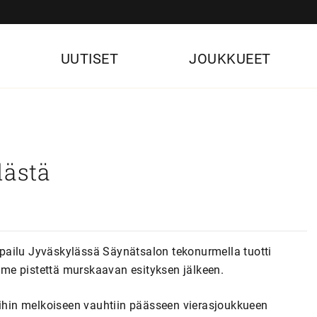
UUTISET
JOUKKUEET
lästä
pailu Jyväskylässä Säynätsalon tekonurmella tuotti
olme pistettä murskaavan esityksen jälkeen.
oihin melkoiseen vauhtiin päässeen vierasjoukkueen