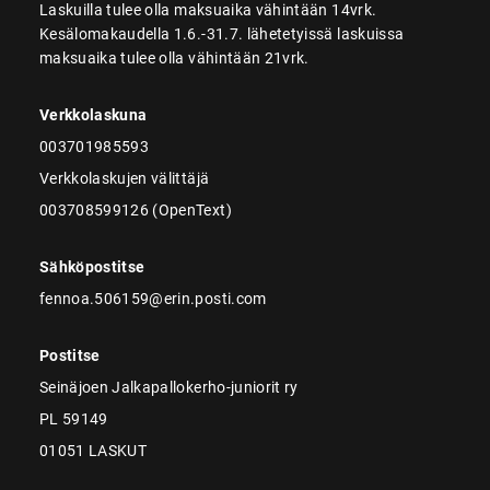
Laskuilla tulee olla maksuaika vähintään 14vrk.
Kesälomakaudella 1.6.-31.7. lähetetyissä laskuissa
maksuaika tulee olla vähintään 21vrk.
Verkkolaskuna
003701985593
Verkkolaskujen välittäjä
003708599126 (OpenText)
Sähköpostitse
fennoa.506159@erin.posti.com
Postitse
Seinäjoen Jalkapallokerho-juniorit ry
PL 59149
01051 LASKUT