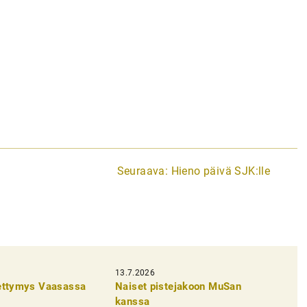
Seuraava:
Hieno päivä SJK:lle
13.7.2026
pettymys Vaasassa
Naiset pistejakoon MuSan
kanssa