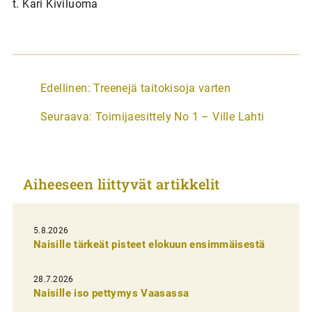
t. Kari Kiviluoma
A
Edellinen:
Treenejä taitokisoja varten
r
Seuraava:
Toimijaesittely No 1 – Ville Lahti
t
i
k
Aiheeseen liittyvät artikkelit
k
e
l
5.8.2026
Naisille tärkeät pisteet elokuun ensimmäisestä
i
e
28.7.2026
n
Naisille iso pettymys Vaasassa