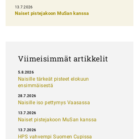
s
13.7.2026
e
Naiset pistejakoon MuSan kanssa
l
a
u
s
Viimeisimmät artikkelit
5.8.2026
Naisille tärkeät pisteet elokuun
ensimmäisestä
28.7.2026
Naisille iso pettymys Vaasassa
13.7.2026
Naiset pistejakoon MuSan kanssa
13.7.2026
HPS vahvempi Suomen Cupissa