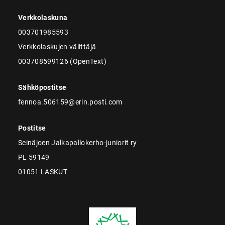
Verkkolaskuna
003701985593
Verkkolaskujen välittäjä
003708599126 (OpenText)
Sähköpostitse
fennoa.506159@erin.posti.com
Postitse
Seinäjoen Jalkapallokerho-juniorit ry
PL 59149
01051 LASKUT