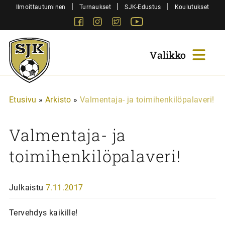
Siirry
|
|
|
Ilmoittautuminen
Turnaukset
SJK-Edustus
Koulutukset
sisältöön
Facebook
Instagram
Twitter
Youtube
Sjk-
Juniorit
Etusivu
»
Arkisto
»
Valmentaja- ja toimihenkilöpalaveri!
Valmentaja- ja
toimihenkilöpalaveri!
Julkaistu
7.11.2017
Tervehdys kaikille!