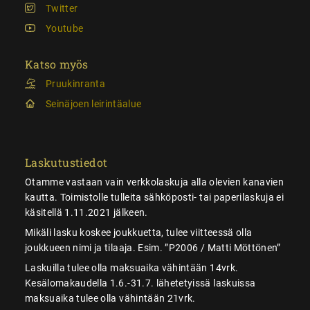
Twitter
Youtube
Katso myös
Pruukinranta
Seinäjoen leirintäalue
Laskutustiedot
Otamme vastaan vain verkkolaskuja alla olevien kanavien
kautta. Toimistolle tulleita sähköposti- tai paperilaskuja ei
käsitellä 1.11.2021 jälkeen.
Mikäli lasku koskee joukkuetta, tulee viitteessä olla
joukkueen nimi ja tilaaja. Esim. ”P2006 / Matti Möttönen”
Laskuilla tulee olla maksuaika vähintään 14vrk.
Kesälomakaudella 1.6.-31.7. lähetetyissä laskuissa
maksuaika tulee olla vähintään 21vrk.