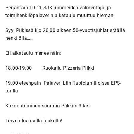
Perjantain 10.11 SJK-junioreiden valmentaja- ja
toimihenkilöpalaverin aikataulu muuttuu hieman.
Syy: Piikissä klo 20.00 alkaen 50-vvuotisjuhlat eräällä
henkilöllä……
Eli aikataulu menee näin:
18.00-19.00 Ruokailu Pizzeria Piikki
19.00 eteenpäin Palaveri LähiTapiolan tiloissa EPS-
torilla
Kokoontuminen suoraan Piikkiin 3.krs!
Tervetuloa isolla joukolla!