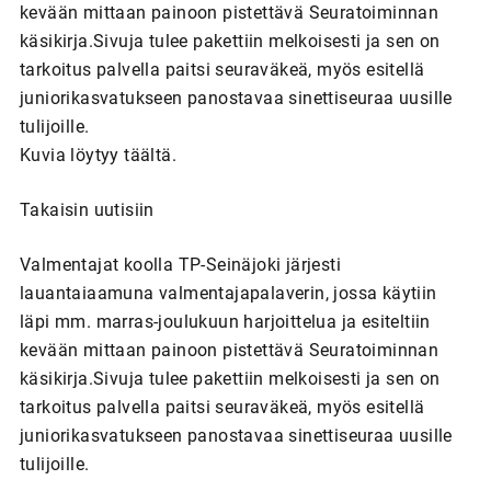
kevään mittaan painoon pistettävä Seuratoiminnan
käsikirja.Sivuja tulee pakettiin melkoisesti ja sen on
tarkoitus palvella paitsi seuraväkeä, myös esitellä
juniorikasvatukseen panostavaa sinettiseuraa uusille
tulijoille.
Kuvia löytyy täältä.
Takaisin uutisiin
Valmentajat koolla TP-Seinäjoki järjesti
lauantaiaamuna valmentajapalaverin, jossa käytiin
läpi mm. marras-joulukuun harjoittelua ja esiteltiin
kevään mittaan painoon pistettävä Seuratoiminnan
käsikirja.Sivuja tulee pakettiin melkoisesti ja sen on
tarkoitus palvella paitsi seuraväkeä, myös esitellä
juniorikasvatukseen panostavaa sinettiseuraa uusille
tulijoille.