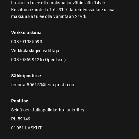
Laskuilla tulee olla maksuaika vähintään 14vrk.
Kesälomakaudella 1.6.-31.7. lähetetyissä laskuissa
maksuaika tulee olla vähintään 21vrk.
Verkkolaskuna
003701985593
Verkkolaskujen välittäjä
003708599126 (OpenText)
Sähköpostitse
fennoa.506159@erin.posti.com
Postitse
Seinäjoen Jalkapallokerho-juniorit ry
PL 59149
01051 LASKUT