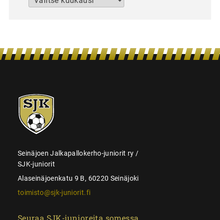
SJK-
juniorit
Seinäjoen Jalkapallokerho-juniorit ry /
SJK-juniorit
Alaseinäjoenkatu 9 B, 60220 Seinäjoki
toimisto@sjk-juniorit.fi
Seuraa SJK-junioreita somessa