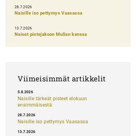
e
28.7.2026
n
Naisille iso pettymys Vaasassa
s
13.7.2026
e
Naiset pistejakoon MuSan kanssa
l
a
u
s
Viimeisimmät artikkelit
5.8.2026
Naisille tärkeät pisteet elokuun
ensimmäisestä
28.7.2026
Naisille iso pettymys Vaasassa
13.7.2026