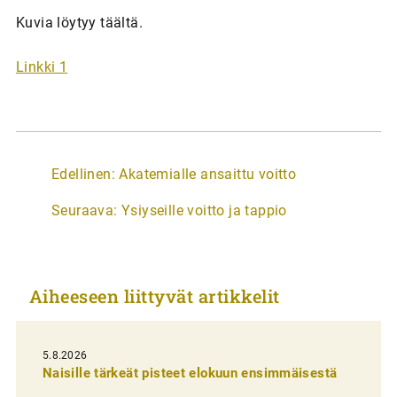
Kuvia löytyy täältä.
Linkki 1
A
Edellinen:
Akatemialle ansaittu voitto
r
Seuraava:
Ysiyseille voitto ja tappio
t
i
k
Aiheeseen liittyvät artikkelit
k
e
l
5.8.2026
Naisille tärkeät pisteet elokuun ensimmäisestä
i