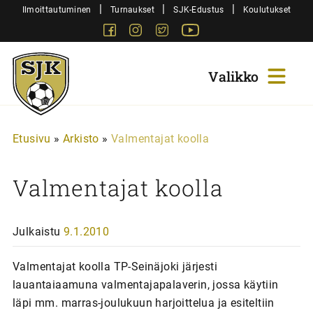
Siirry
|
|
|
Ilmoittautuminen
Turnaukset
SJK-Edustus
Koulutukset
sisältöön
Facebook
Instagram
Twitter
Youtube
Sjk-
Juniorit
Etusivu
»
Arkisto
»
Valmentajat koolla
Valmentajat koolla
Julkaistu
9.1.2010
Valmentajat koolla TP-Seinäjoki järjesti
lauantaiaamuna valmentajapalaverin, jossa käytiin
läpi mm. marras-joulukuun harjoittelua ja esiteltiin