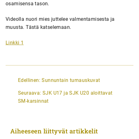
osamisensa tason.
Videolla nuori mies juttelee valmentamisesta ja
muusta. Tästä katselemaan.
Linkki 1
A
Edellinen:
Sunnuntain turnauskuvat
r
Seuraava:
SJK U17 ja SJK U20 aloittavat
t
SM-karsinnat
i
k
k
Aiheeseen liittyvät artikkelit
e