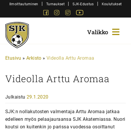
Siirry
|
|
|
Ilmoittautuminen
Turnaukset
SJK-Edustus
Koulutukset
sisältöön
Facebook
Instagram
Twitter
Youtube
Sjk-
Juniorit
Etusivu
»
Arkisto
»
Videolla Arttu Aromaa
Videolla Arttu Aromaa
Julkaistu
29.1.2020
SJK:n nollakutosten valmentaja Arttu Aromaa jatkaa
edelleen myös pelaajauraansa SJK Akatemiassa. Nuori
koutsi on kuitenkin jo parissa vuodessa osoittanut