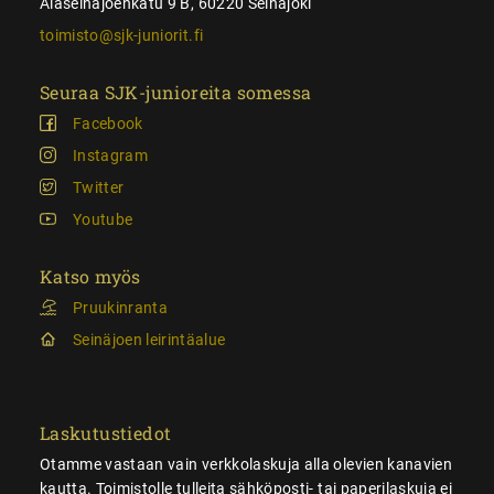
Alaseinäjoenkatu 9 B, 60220 Seinäjoki
toimisto@sjk-juniorit.fi
Seuraa SJK-junioreita somessa
Facebook
Instagram
Twitter
Youtube
Katso myös
Pruukinranta
Seinäjoen leirintäalue
Laskutustiedot
Otamme vastaan vain verkkolaskuja alla olevien kanavien
kautta. Toimistolle tulleita sähköposti- tai paperilaskuja ei