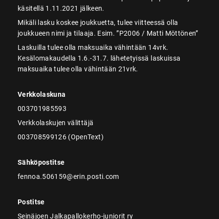
käsitellä 1.11.2021 jälkeen.
Mikäli lasku koskee joukkuetta, tulee viitteessä olla
joukkueen nimi ja tilaaja. Esim. ”P2006 / Matti Möttönen”
Laskuilla tulee olla maksuaika vähintään 14vrk.
Kesälomakaudella 1.6.-31.7. lähetetyissä laskuissa
maksuaika tulee olla vähintään 21vrk.
Verkkolaskuna
003701985593
Verkkolaskujen välittäjä
003708599126 (OpenText)
Sähköpostitse
fennoa.506159@erin.posti.com
Postitse
Seinäjoen Jalkapallokerho-juniorit ry