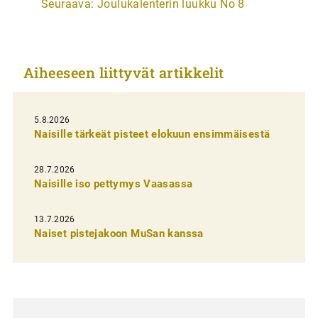
Seuraava:
Joulukalenterin luukku No 8
t
i
k
Aiheeseen liittyvät artikkelit
k
e
l
5.8.2026
Naisille tärkeät pisteet elokuun ensimmäisestä
i
e
28.7.2026
n
Naisille iso pettymys Vaasassa
s
13.7.2026
e
Naiset pistejakoon MuSan kanssa
l
a
u
s