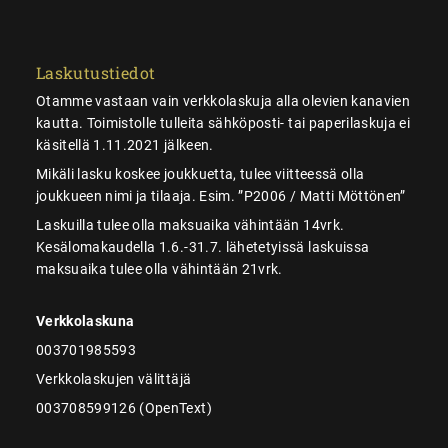
Laskutustiedot
Otamme vastaan vain verkkolaskuja alla olevien kanavien
kautta. Toimistolle tulleita sähköposti- tai paperilaskuja ei
käsitellä 1.11.2021 jälkeen.
Mikäli lasku koskee joukkuetta, tulee viitteessä olla
joukkueen nimi ja tilaaja. Esim. ”P2006 / Matti Möttönen”
Laskuilla tulee olla maksuaika vähintään 14vrk.
Kesälomakaudella 1.6.-31.7. lähetetyissä laskuissa
maksuaika tulee olla vähintään 21vrk.
Verkkolaskuna
003701985593
Verkkolaskujen välittäjä
003708599126 (OpenText)