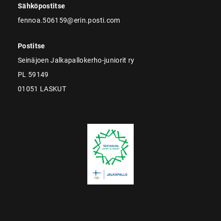
Sähköpostitse
fennoa.506159@erin.posti.com
Postitse
Seinäjoen Jalkapallokerho-juniorit ry
PL 59149
01051 LASKUT