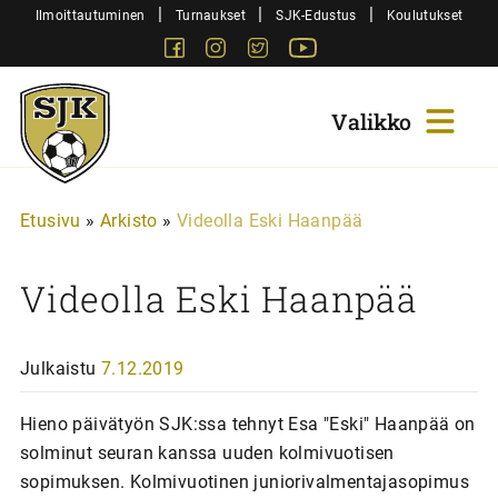
Siirry
|
|
|
Ilmoittautuminen
Turnaukset
SJK-Edustus
Koulutukset
sisältöön
Facebook
Instagram
Twitter
Youtube
Sjk-
Juniorit
Etusivu
»
Arkisto
»
Videolla Eski Haanpää
Videolla Eski Haanpää
Julkaistu
7.12.2019
Hieno päivätyön SJK:ssa tehnyt Esa "Eski" Haanpää on
solminut seuran kanssa uuden kolmivuotisen
sopimuksen. Kolmivuotinen juniorivalmentajasopimus