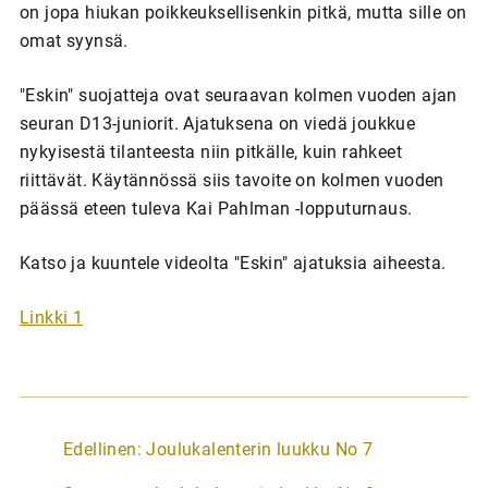
on jopa hiukan poikkeuksellisenkin pitkä, mutta sille on
omat syynsä.
"Eskin" suojatteja ovat seuraavan kolmen vuoden ajan
seuran D13-juniorit. Ajatuksena on viedä joukkue
nykyisestä tilanteesta niin pitkälle, kuin rahkeet
riittävät. Käytännössä siis tavoite on kolmen vuoden
päässä eteen tuleva Kai Pahlman -lopputurnaus.
Katso ja kuuntele videolta "Eskin" ajatuksia aiheesta.
Linkki 1
A
Edellinen:
Joulukalenterin luukku No 7
r