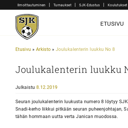
Siirry
|
|
|
Ilmoittautuminen
Turnaukset
SJK-Edustus
Koulutukset
sisältöön
Sjk-
ETUSIVU
Juniorit
Etusivu
»
Arkisto
»
Joulukalenterin luukku No 8
Joulukalenterin luukku 
Julkaistu
8.12.2019
Seuran joulukalenterin luukusta numero 8 löytyy SJK
Snadi-kerho liikkui pitkään seuran puheenjohtajan, Sa
tähän hommaan uutta verta Janican muodossa.