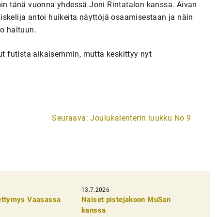
mmin tänä vuonna yhdessä Joni Rintatalon kanssa. Aivan
skelija antoi huikeita näyttöjä osaamisestaan ja näin
ho haltuun.
ut futista aikaisemmin, mutta keskittyy nyt
Seuraava:
Joulukalenterin luukku No 9
13.7.2026
pettymys Vaasassa
Naiset pistejakoon MuSan
kanssa