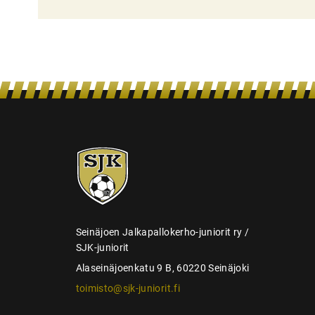
l
i
e
n
s
e
l
SJK-
a
juniorit
u
s
Seinäjoen Jalkapallokerho-juniorit ry /
SJK-juniorit
Alaseinäjoenkatu 9 B, 60220 Seinäjoki
toimisto@sjk-juniorit.fi