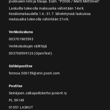
joukkueen nimi ja tilaaja. Esim. ”P2006 / Matti Möttönen”
Laskuilla tulee olla maksuaika vähintään 14vrk.
Kesälomakaudella 1.6.-31.7. lähetetyissä laskuissa
maksuaika tulee olla vähintään 21vrk.
Verkkolaskuna
003701985593
Verkkolaskujen välittäjä
003708599126 (OpenText)
Sähköpostitse
fennoa.506159@erin.posti.com
Postitse
Seinäjoen Jalkapallokerho-juniorit ry
PL 59149
01051 LASKUT