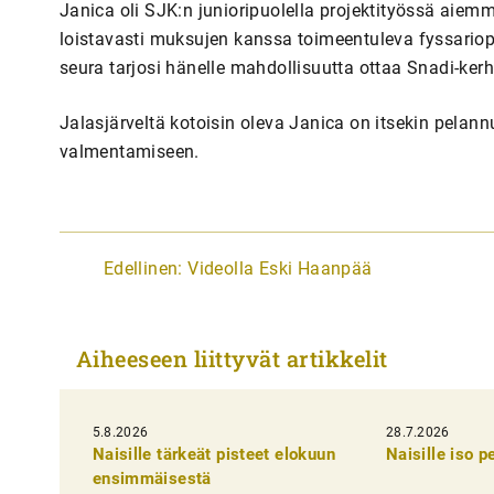
Janica oli SJK:n junioripuolella projektityössä aie
loistavasti muksujen kanssa toimeentuleva fyssariopi
seura tarjosi hänelle mahdollisuutta ottaa Snadi-ker
Jalasjärveltä kotoisin oleva Janica on itsekin pelann
valmentamiseen.
A
Edellinen:
Videolla Eski Haanpää
r
t
Aiheeseen liittyvät artikkelit
i
k
5.8.2026
k
28.7.2026
Naisille tärkeät pisteet elokuun
Naisille iso 
e
ensimmäisestä