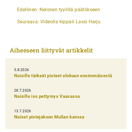
A
Edellinen:
Nelonen tyylillä päätökseen
r
Seuraava:
Videolla kippari Lassi Harju
t
i
k
Aiheeseen liittyvät artikkelit
k
e
l
5.8.2026
Naisille tärkeät pisteet elokuun ensimmäisestä
i
e
28.7.2026
n
Naisille iso pettymys Vaasassa
s
13.7.2026
e
Naiset pistejakoon MuSan kanssa
l