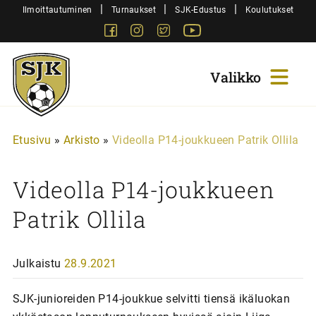
Siirry
|
|
|
Ilmoittautuminen
Turnaukset
SJK-Edustus
Koulutukset
sisältöön
Facebook
Instagram
Twitter
Youtube
Sjk-
Juniorit
Etusivu
»
Arkisto
»
Videolla P14-joukkueen Patrik Ollila
Videolla P14-joukkueen
Patrik Ollila
Julkaistu
28.9.2021
SJK-junioreiden P14-joukkue selvitti tiensä ikäluokan