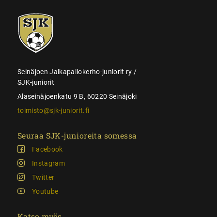
SJK-
juniorit
Seinäjoen Jalkapallokerho-juniorit ry /
SJK-juniorit
Alaseinäjoenkatu 9 B, 60220 Seinäjoki
toimisto@sjk-juniorit.fi
Seuraa SJK-junioreita somessa
Facebook
Instagram
Twitter
Youtube
Katso myös