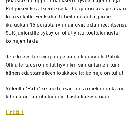
ykköstason lopputurnaukseen hyvissä ajoin Liiga
Pohjoisen kevätkierroksella. Lopputurnaus pelataan
tällä viikolla Eerikkilän Urheiluopistolla, jonne
ikäluokan 16 parasta ryhmää ovat pelanneet itsensä.
SJK-junioreille syksy on ollut yhtä koettelemusta
kolhujen takia.
Joukkueen tärkeimpiin pelaajiin kuuluvalle Patrik
Ollilalle kausi on ollut hyvinkin samanlainen kuin
hänen edustamalleen joukkueelle: kolhuja on tullut.
Videolla "Patu" kertoo hiukan millä mielin matkaan
lähdetään ja mitä kuuluu. Tästä katselemaan.
Linkki 1