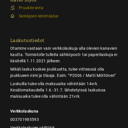
Pruukinranta
Seinäjoen leirintäalue
Laskutustiedot
Otamme vastaan vain verkkolaskuja alla olevien kanavien
kautta. Toimistolle tulleita sähköposti- tai paperilaskuja ei
käsitellä 1.11.2021 jälkeen.
Mikäli lasku koskee joukkuetta, tulee viitteessä olla
joukkueen nimi ja tilaaja. Esim. ”P2006 / Matti Möttönen”
Laskuilla tulee olla maksuaika vähintään 14vrk.
Kesälomakaudella 1.6.-31.7. lähetetyissä laskuissa
maksuaika tulee olla vähintään 21vrk.
Verkkolaskuna
003701985593
Verkkolaskujen välittäjä