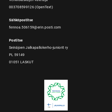
003708599126 (OpenText)
Sähköpostitse
fennoa.506159@erin.posti.com
Postitse
Seinäjoen Jalkapallokerho-juniorit ry
PL 59149
01051 LASKUT