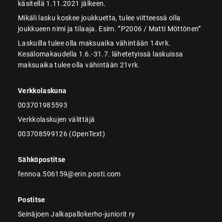
käsitellä 1.11.2021 jälkeen.
Mikäli lasku koskee joukkuetta, tulee viitteessä olla
joukkueen nimi ja tilaaja. Esim. ”P2006 / Matti Möttönen”
Laskuilla tulee olla maksuaika vähintään 14vrk.
Kesälomakaudella 1.6.-31.7. lähetetyissä laskuissa
maksuaika tulee olla vähintään 21vrk.
Verkkolaskuna
003701985593
Verkkolaskujen välittäjä
003708599126 (OpenText)
Sähköpostitse
fennoa.506159@erin.posti.com
Postitse
Seinäjoen Jalkapallokerho-juniorit ry