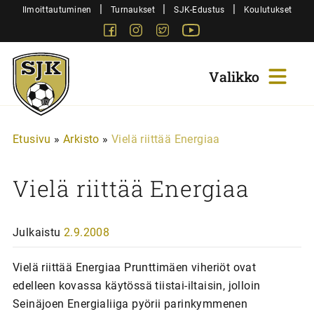
Siirry
|
|
|
Ilmoittautuminen
Turnaukset
SJK-Edustus
Koulutukset
sisältöön
Facebook
Instagram
Twitter
Youtube
Sjk-
Juniorit
Etusivu
»
Arkisto
»
Vielä riittää Energiaa
Vielä riittää Energiaa
Julkaistu
2.9.2008
Vielä riittää Energiaa Prunttimäen viheriöt ovat
edelleen kovassa käytössä tiistai-iltaisin, jolloin
Seinäjoen Energialiiga pyörii parinkymmenen