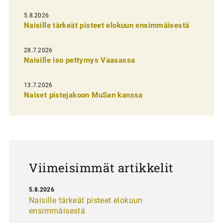
l
i
5.8.2026
Naisille tärkeät pisteet elokuun ensimmäisestä
e
n
28.7.2026
Naisille iso pettymys Vaasassa
s
e
13.7.2026
l
Naiset pistejakoon MuSan kanssa
a
u
s
Viimeisimmät artikkelit
5.8.2026
Naisille tärkeät pisteet elokuun
ensimmäisestä