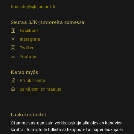
toimisto@sjk-juniorit.fi
Seuraa SJK-junioreita somessa
Facebook
Instagram
Twitter
Youtube
Katso myös
Pruukinranta
Seinäjoen leirintäalue
Laskutustiedot
Otamme vastaan vain verkkolaskuja alla olevien kanavien
kautta. Toimistolle tulleita sähköposti- tai paperilaskuja ei