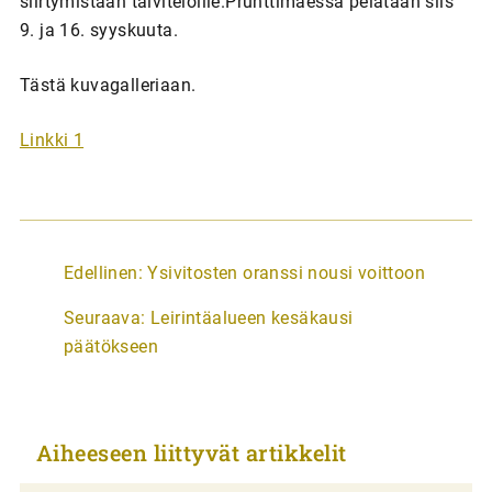
siirtymistään talviteloille.Prunttimäessä pelataan siis
9. ja 16. syyskuuta.
Tästä kuvagalleriaan.
Linkki 1
A
Edellinen:
Ysivitosten oranssi nousi voittoon
r
Seuraava:
Leirintäalueen kesäkausi
t
päätökseen
i
k
k
Aiheeseen liittyvät artikkelit
e