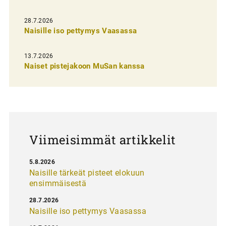
i
e
28.7.2026
n
Naisille iso pettymys Vaasassa
s
13.7.2026
e
Naiset pistejakoon MuSan kanssa
l
a
u
s
Viimeisimmät artikkelit
5.8.2026
Naisille tärkeät pisteet elokuun
ensimmäisestä
28.7.2026
Naisille iso pettymys Vaasassa