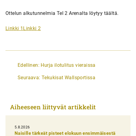
Ottelun alkutunnelmia Tel 2 Arenalta löytyy täältä.
Linkki 1
Linkki 2
A
Edellinen:
Hurja ilotulitus vieraissa
r
Seuraava:
Tekukisat Wallsportissa
t
i
k
Aiheeseen liittyvät artikkelit
k
e
l
5.8.2026
Naisille tärkeät pisteet elokuun ensimmäisestä