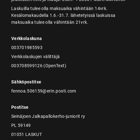
Laskuilla tulee olla maksuaika vähintään 14vrk.
Kesälomakaudella 1.6.-31.7. lähetetyissä laskuissa
maksuaika tulee olla vähintään 21vrk.
Verkkolaskuna
003701985593
Verkkolaskujen välittäjä
003708599126 (OpenText)
Sähköpostitse
fennoa.506159@erin.posti.com
Postitse
Seinäjoen Jalkapallokerho-juniorit ry
PL 59149
01051 LASKUT