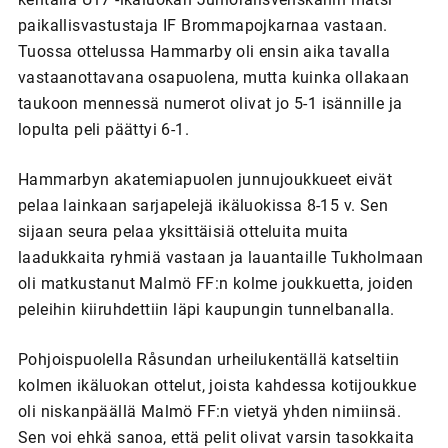
paikallisvastustaja IF Brommapojkarnaa vastaan.
Tuossa ottelussa Hammarby oli ensin aika tavalla
vastaanottavana osapuolena, mutta kuinka ollakaan
taukoon mennessä numerot olivat jo 5-1 isännille ja
lopulta peli päättyi 6-1.
Hammarbyn akatemiapuolen junnujoukkueet eivät
pelaa lainkaan sarjapelejä ikäluokissa 8-15 v. Sen
sijaan seura pelaa yksittäisiä otteluita muita
laadukkaita ryhmiä vastaan ja lauantaille Tukholmaan
oli matkustanut Malmö FF:n kolme joukkuetta, joiden
peleihin kiiruhdettiin läpi kaupungin tunnelbanalla.
Pohjoispuolella Råsundan urheilukentällä katseltiin
kolmen ikäluokan ottelut, joista kahdessa kotijoukkue
oli niskanpäällä Malmö FF:n vietyä yhden nimiinsä.
Sen voi ehkä sanoa, että pelit olivat varsin tasokkaita