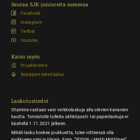
Seuraa SJK-junioreita somessa
Facebook
Instagram
Twitter
Youtube
Katso myös
Pruukinranta
Seinäjoen leirintäalue
Laskutustiedot
Otamme vastaan vain verkkolaskuja alla olevien kanavien
kautta. Toimistolle tulleita sähköposti- tai paperilaskuja ei
käsitellä 1.11.2021 jälkeen.
Mikäli lasku koskee joukkuetta, tulee viitteessä olla
joukkueen nimi ja tilaaja. Esim. ”P2006 / Matti Möttönen”