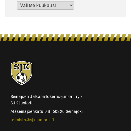
Arkistot
SJK-
juniorit
Seinäjoen Jalkapallokerho-juniorit ry /
SJK-juniorit
Alaseinäjoenkatu 9 B, 60220 Seinäjoki
toimisto@sjk-juniorit.fi