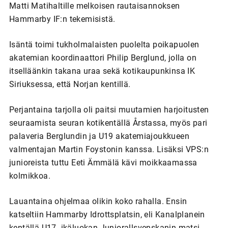
Matti Matihaltille melkoisen rautaisannoksen
Hammarby IF:n tekemisistä.
Isäntä toimi tukholmalaisten puolelta poikapuolen
akatemian koordinaattori Philip Berglund, jolla on
itselläänkin takana uraa sekä kotikaupunkinsa IK
Siriuksessa, että Norjan kentillä.
Perjantaina tarjolla oli paitsi muutamien harjoitusten
seuraamista seuran kotikentällä Årstassa, myös pari
palaveria Berglundin ja U19 akatemiajoukkueen
valmentajan Martin Foystonin kanssa. Lisäksi VPS:n
junioreista tuttu Eeti Ämmälä kävi moikkaamassa
kolmikkoa.
Lauantaina ohjelmaa olikin koko rahalla. Ensin
katseltiin Hammarby Idrottsplatsin, eli Kanalplanein
kentällä U17 -ikäluokan Juniorallsvenskanin matsi