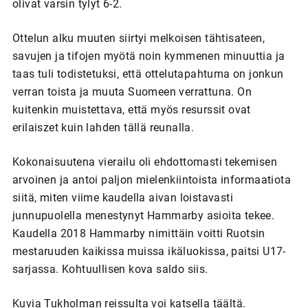
olivat varsin tylyt 6-2.
Ottelun alku muuten siirtyi melkoisen tähtisateen,
savujen ja tifojen myötä noin kymmenen minuuttia ja
taas tuli todistetuksi, että ottelutapahtuma on jonkun
verran toista ja muuta Suomeen verrattuna. On
kuitenkin muistettava, että myös resurssit ovat
erilaiszet kuin lahden tällä reunalla.
Kokonaisuutena vierailu oli ehdottomasti tekemisen
arvoinen ja antoi paljon mielenkiintoista informaatiota
siitä, miten viime kaudella aivan loistavasti
junnupuolella menestynyt Hammarby asioita tekee.
Kaudella 2018 Hammarby nimittäin voitti Ruotsin
mestaruuden kaikissa muissa ikäluokissa, paitsi U17-
sarjassa. Kohtuullisen kova saldo siis.
Kuvia Tukholman reissulta voi katsella täältä.