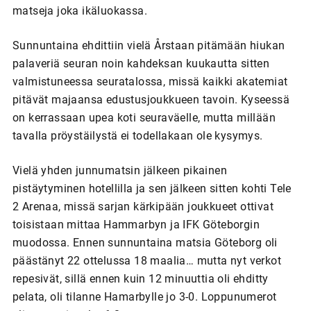
matseja joka ikäluokassa.
Sunnuntaina ehdittiin vielä Årstaan pitämään hiukan
palaveriä seuran noin kahdeksan kuukautta sitten
valmistuneessa seuratalossa, missä kaikki akatemiat
pitävät majaansa edustusjoukkueen tavoin. Kyseessä
on kerrassaan upea koti seuraväelle, mutta millään
tavalla pröystäilystä ei todellakaan ole kysymys.
Vielä yhden junnumatsin jälkeen pikainen
pistäytyminen hotellilla ja sen jälkeen sitten kohti Tele
2 Arenaa, missä sarjan kärkipään joukkueet ottivat
toisistaan mittaa Hammarbyn ja IFK Göteborgin
muodossa. Ennen sunnuntaina matsia Göteborg oli
päästänyt 22 ottelussa 18 maalia… mutta nyt verkot
repesivät, sillä ennen kuin 12 minuuttia oli ehditty
pelata, oli tilanne Hamarbylle jo 3-0. Loppunumerot