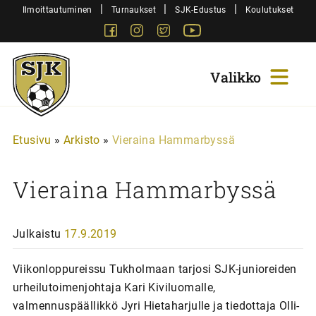
Siirry
|
|
|
Ilmoittautuminen
Turnaukset
SJK-Edustus
Koulutukset
sisältöön
Facebook
Instagram
Twitter
Youtube
Sjk-
Juniorit
Etusivu
»
Arkisto
»
Vieraina Hammarbyssä
Vieraina Hammarbyssä
Julkaistu
17.9.2019
Viikonloppureissu Tukholmaan tarjosi SJK-junioreiden
urheilutoimenjohtaja Kari Kiviluomalle,
valmennuspäällikkö Jyri Hietaharjulle ja tiedottaja Olli-