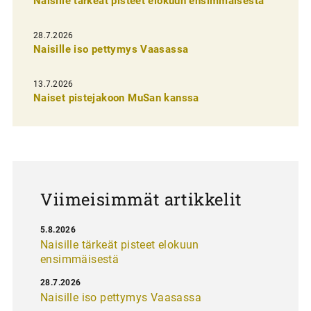
Naisille tärkeät pisteet elokuun ensimmäisestä
i
e
28.7.2026
n
Naisille iso pettymys Vaasassa
s
13.7.2026
e
Naiset pistejakoon MuSan kanssa
l
a
u
s
Viimeisimmät artikkelit
5.8.2026
Naisille tärkeät pisteet elokuun
ensimmäisestä
28.7.2026
Naisille iso pettymys Vaasassa