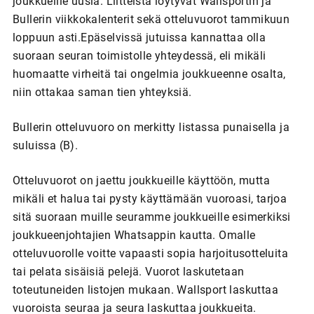
joukkueille uusia. Liitteistä löytyvät Wallsportin ja
Bullerin viikkokalenterit sekä otteluvuorot tammikuun
loppuun asti.Epäselvissä jutuissa kannattaa olla
suoraan seuran toimistolle yhteydessä, eli mikäli
huomaatte virheitä tai ongelmia joukkueenne osalta,
niin ottakaa saman tien yhteyksiä.
Bullerin otteluvuoro on merkitty listassa punaisella ja
suluissa (B).
Otteluvuorot on jaettu joukkueille käyttöön, mutta
mikäli et halua tai pysty käyttämään vuoroasi, tarjoa
sitä suoraan muille seuramme joukkueille esimerkiksi
joukkueenjohtajien Whatsappin kautta. Omalle
otteluvuorolle voitte vapaasti sopia harjoitusotteluita
tai pelata sisäisiä pelejä. Vuorot laskutetaan
toteutuneiden listojen mukaan. Wallsport laskuttaa
vuoroista seuraa ja seura laskuttaa joukkueita.