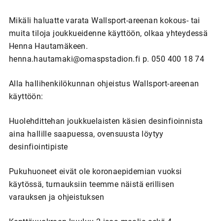
Mikäli haluatte varata Wallsport-areenan kokous- tai
muita tiloja joukkueidenne käyttöön, olkaa yhteydessä
Henna Hautamäkeen.
henna.hautamaki@omaspstadion.fi p. 050 400 18 74
Alla hallihenkilökunnan ohjeistus Wallsport-areenan
käyttöön:
Huolehdittehan joukkuelaisten käsien desinfioinnista
aina hallille saapuessa, ovensuusta löytyy
desinfiointipiste
Pukuhuoneet eivät ole koronaepidemian vuoksi
käytössä, turnauksiin teemme näistä erillisen
varauksen ja ohjeistuksen