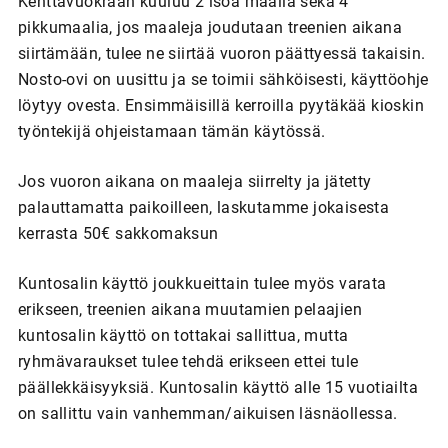
Kenttävuokraan kuuluu 2 isoa maalia sekä 4
pikkumaalia, jos maaleja joudutaan treenien aikana
siirtämään, tulee ne siirtää vuoron päättyessä takaisin.
Nosto-ovi on uusittu ja se toimii sähköisesti, käyttöohje
löytyy ovesta. Ensimmäisillä kerroilla pyytäkää kioskin
työntekijä ohjeistamaan tämän käytössä.
Jos vuoron aikana on maaleja siirrelty ja jätetty
palauttamatta paikoilleen, laskutamme jokaisesta
kerrasta 50€ sakkomaksun
Kuntosalin käyttö joukkueittain tulee myös varata
erikseen, treenien aikana muutamien pelaajien
kuntosalin käyttö on tottakai sallittua, mutta
ryhmävaraukset tulee tehdä erikseen ettei tule
päällekkäisyyksiä. Kuntosalin käyttö alle 15 vuotiailta
on sallittu vain vanhemman/aikuisen läsnäollessa.