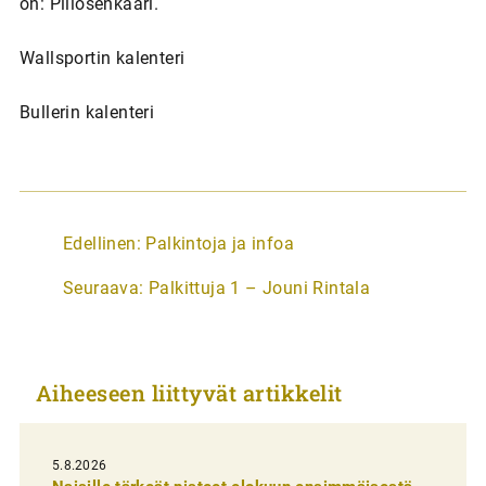
on: Piilosenkaari.
Wallsportin kalenteri
Bullerin kalenteri
A
Edellinen:
Palkintoja ja infoa
r
Seuraava:
Palkittuja 1 – Jouni Rintala
t
i
k
Aiheeseen liittyvät artikkelit
k
e
l
5.8.2026