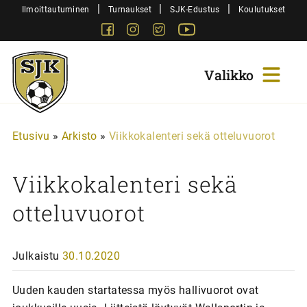
Siirry
|
|
|
Ilmoittautuminen
Turnaukset
SJK-Edustus
Koulutukset
sisältöön
Facebook
Instagram
Twitter
Youtube
Sjk-
Juniorit
Etusivu
»
Arkisto
»
Viikkokalenteri sekä otteluvuorot
Viikkokalenteri sekä
otteluvuorot
Julkaistu
30.10.2020
Uuden kauden startatessa myös hallivuorot ovat