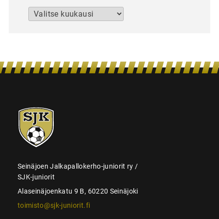
Arkistot
SJK-
juniorit
Seinäjoen Jalkapallokerho-juniorit ry /
SJK-juniorit
Alaseinäjoenkatu 9 B, 60220 Seinäjoki
toimisto@sjk-juniorit.fi