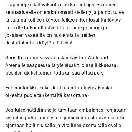
Irtopainojen, kahvakuulien, sekä tankojen vieminen
kenttäalueelle on ehdottomasti kielletty ja painot tulee
laittaa paikoilleen käytön jälkeen. Kuntosalilta löytyy
laitteille tarkoitettu desinfiointiaine ja liinoja ja
jokaisen vastuulla on huolehtia laitteiden
desinfioinnista käytön jälkeen!
Suosittelemme kasvomaskin käyttöä Wallsport
Areenalle saapuessa ja yleisissä tiloissa liikkuessa,
treenien ajaksi tämän tottakai saa ottaa pois
Ensiapulaukku, sekä defibrillaattori löytyy kioskin
oikealta puolelta (kentältä katsottuna).
Jos tulee hätätilanne ja tarvitaan ambulanssi, ohjataan
se hallin pohjoispuolella sijaitsevan nosto-oven kautta
ajamaan halliin sisälle ja virallinen osoite tälle ovelle