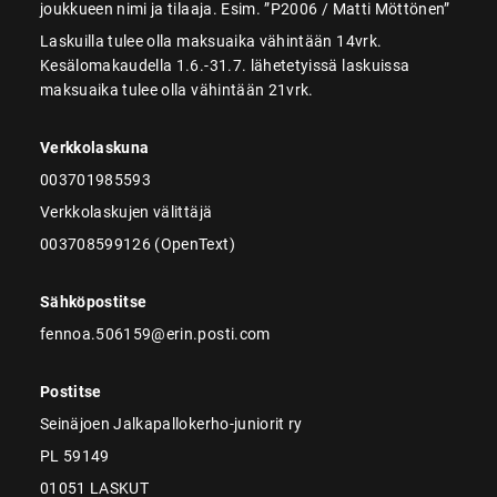
joukkueen nimi ja tilaaja. Esim. ”P2006 / Matti Möttönen”
Laskuilla tulee olla maksuaika vähintään 14vrk.
Kesälomakaudella 1.6.-31.7. lähetetyissä laskuissa
maksuaika tulee olla vähintään 21vrk.
Verkkolaskuna
003701985593
Verkkolaskujen välittäjä
003708599126 (OpenText)
Sähköpostitse
fennoa.506159@erin.posti.com
Postitse
Seinäjoen Jalkapallokerho-juniorit ry
PL 59149
01051 LASKUT