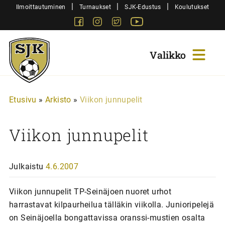
Siirry
|
|
|
Ilmoittautuminen
Turnaukset
SJK-Edustus
Koulutukset
sisältöön
Facebook
Instagram
Twitter
Youtube
Sjk-
Juniorit
Etusivu
»
Arkisto
»
Viikon junnupelit
Viikon junnupelit
Julkaistu
4.6.2007
Viikon junnupelit TP-Seinäjoen nuoret urhot
harrastavat kilpaurheilua tälläkin viikolla. Junioripelejä
on Seinäjoella bongattavissa oranssi-mustien osalta