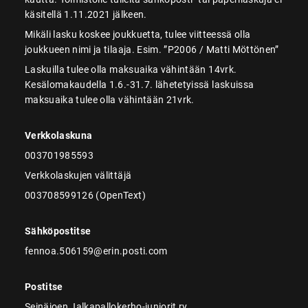
käsitellä 1.11.2021 jälkeen.
Mikäli lasku koskee joukkuetta, tulee viitteessä olla
joukkueen nimi ja tilaaja. Esim. ”P2006 / Matti Möttönen”
Laskuilla tulee olla maksuaika vähintään 14vrk.
Kesälomakaudella 1.6.-31.7. lähetetyissä laskuissa
maksuaika tulee olla vähintään 21vrk.
Verkkolaskuna
003701985593
Verkkolaskujen välittäjä
003708599126 (OpenText)
Sähköpostitse
fennoa.506159@erin.posti.com
Postitse
Seinäjoen Jalkapallokerho-juniorit ry