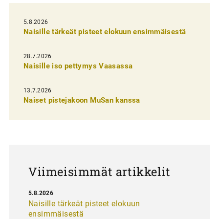
l
i
5.8.2026
Naisille tärkeät pisteet elokuun ensimmäisestä
e
n
28.7.2026
Naisille iso pettymys Vaasassa
s
e
13.7.2026
l
Naiset pistejakoon MuSan kanssa
a
u
s
Viimeisimmät artikkelit
5.8.2026
Naisille tärkeät pisteet elokuun
ensimmäisestä