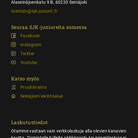
Alaseinäjoenkatu 9 B, 60220 Seinäjoki
toimisto@sjk-juniorit.fi
Seuraa SJK-junioreita somessa
Facebook
Instagram
Twitter
Youtube
Katso myös
Pruukinranta
Seinäjoen leirintäalue
Laskutustiedot
Otamme vastaan vain verkkolaskuja alla olevien kanavien
kautta. Toimistolle tulleita sähköposti- tai paperilaskuja ei