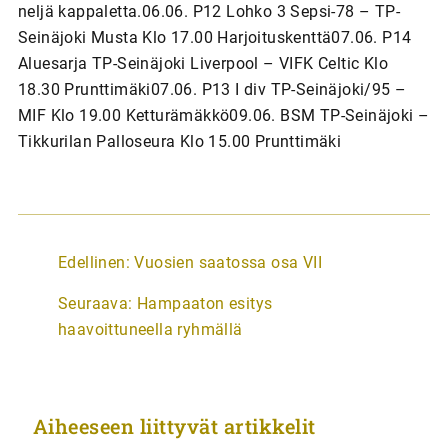
neljä kappaletta.06.06. P12 Lohko 3 Sepsi-78 – TP-
Seinäjoki Musta Klo 17.00 Harjoituskenttä07.06. P14
Aluesarja TP-Seinäjoki Liverpool – VIFK Celtic Klo
18.30 Prunttimäki07.06. P13 I div TP-Seinäjoki/95 –
MIF Klo 19.00 Ketturämäkkö09.06. BSM TP-Seinäjoki –
Tikkurilan Palloseura Klo 15.00 Prunttimäki
A
Edellinen:
Vuosien saatossa osa VII
r
Seuraava:
Hampaaton esitys
t
haavoittuneella ryhmällä
i
k
k
Aiheeseen liittyvät artikkelit
e