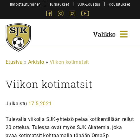
Siirry
|
|
|
Ilmoittautuminen
Turnaukset
SJK-Edustus
Koulutukset
sisältöön
Facebook
Instagram
Twitter
Youtube
Sjk-
Juniorit
Etusivu
»
Arkisto
»
Viikon kotimatsit
Viikon kotimatsit
Julkaistu
17.5.2021
Tulevalla viikolla SJK-yhteisö pelaa kotikentillään reilut
20 ottelua. Tulessa ovat myös SJK Akatemia, joka
avaa kotimatsit kohtaamalla tänään OmaSp