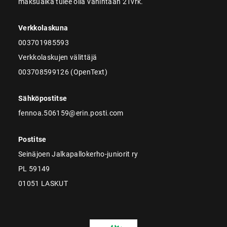
maksuaika tulee olla vähintään 21vrk.
Verkkolaskuna
003701985593
Verkkolaskujen välittäjä
003708599126 (OpenText)
Sähköpostitse
fennoa.506159@erin.posti.com
Postitse
Seinäjoen Jalkapallokerho-juniorit ry
PL 59149
01051 LASKUT