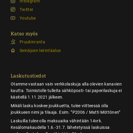
Instagram
Twitter
Youtube
Katso myös
Pruukinranta
Seinäjoen leirintäalue
Laskutustiedot
Otamme vastaan vain verkkolaskuja alla olevien kanavien
kautta. Toimistolle tulleita sähköposti- tai paperilaskuja ei
käsitellä 1.11.2021 jälkeen.
Mikäli lasku koskee joukkuetta, tulee viitteessä olla
joukkueen nimi ja tilaaja. Esim. ”P2006 / Matti Möttönen”
Laskuilla tulee olla maksuaika vähintään 14vrk.
Kesälomakaudella 1.6.-31.7. lähetetyissä laskuissa