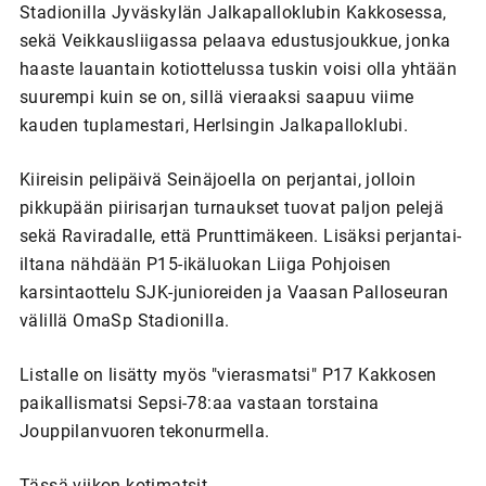
Stadionilla Jyväskylän Jalkapalloklubin Kakkosessa,
sekä Veikkausliigassa pelaava edustusjoukkue, jonka
haaste lauantain kotiottelussa tuskin voisi olla yhtään
suurempi kuin se on, sillä vieraaksi saapuu viime
kauden tuplamestari, Herlsingin Jalkapalloklubi.
Kiireisin pelipäivä Seinäjoella on perjantai, jolloin
pikkupään piirisarjan turnaukset tuovat paljon pelejä
sekä Raviradalle, että Prunttimäkeen. Lisäksi perjantai-
iltana nähdään P15-ikäluokan Liiga Pohjoisen
karsintaottelu SJK-junioreiden ja Vaasan Palloseuran
välillä OmaSp Stadionilla.
Listalle on lisätty myös "vierasmatsi" P17 Kakkosen
paikallismatsi Sepsi-78:aa vastaan torstaina
Jouppilanvuoren tekonurmella.
Tässä viikon kotimatsit