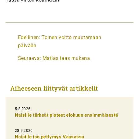
A
Edellinen:
Toinen voitto muutamaan
r
päivään
t
Seuraava:
Matias taas mukana
i
k
k
Aiheeseen liittyvät artikkelit
e
l
i
5.8.2026
Naisille tärkeät pisteet elokuun ensimmäisestä
e
n
28.7.2026
Naisille iso pettymys Vaasassa
s