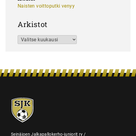
Naisten voittoputki venyy
Arkistot
Arkistot
SJK-
juniorit
Seinäjoen Jalkapallokerho-juniorit ry /