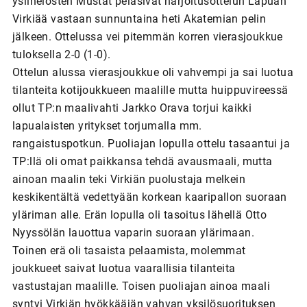
ysiinelosten Mustat pelasivat harjoitusottelun Lapuan
Virkiää vastaan sunnuntaina heti Akatemian pelin
jälkeen. Ottelussa vei pitemmän korren vierasjoukkue
tuloksella 2-0 (1-0).
Ottelun alussa vierasjoukkue oli vahvempi ja sai luotua
tilanteita kotijoukkueen maalille mutta huippuvireessä
ollut TP:n maalivahti Jarkko Orava torjui kaikki
lapualaisten yritykset torjumalla mm.
rangaistuspotkun. Puoliajan lopulla ottelu tasaantui ja
TP:llä oli omat paikkansa tehdä avausmaali, mutta
ainoan maalin teki Virkiän puolustaja melkein
keskikentältä vedettyään korkean kaaripallon suoraan
yläriman alle. Erän lopulla oli tasoitus lähellä Otto
Nyyssölän lauottua vaparin suoraan ylärimaan.
Toinen erä oli tasaista pelaamista, molemmat
joukkueet saivat luotua vaarallisia tilanteita
vastustajan maalille. Toisen puoliajan ainoa maali
syntyi Virkiän hyökkääjän vahvan yksilösuorituksen