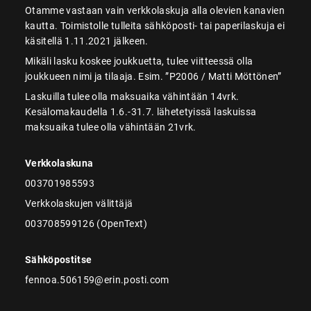
Otamme vastaan vain verkkolaskuja alla olevien kanavien
kautta. Toimistolle tulleita sähköposti- tai paperilaskuja ei
käsitellä 1.11.2021 jälkeen.
Mikäli lasku koskee joukkuetta, tulee viitteessä olla
joukkueen nimi ja tilaaja. Esim. ”P2006 / Matti Möttönen”
Laskuilla tulee olla maksuaika vähintään 14vrk.
Kesälomakaudella 1.6.-31.7. lähetetyissä laskuissa
maksuaika tulee olla vähintään 21vrk.
Verkkolaskuna
003701985593
Verkkolaskujen välittäjä
003708599126 (OpenText)
Sähköpostitse
fennoa.506159@erin.posti.com