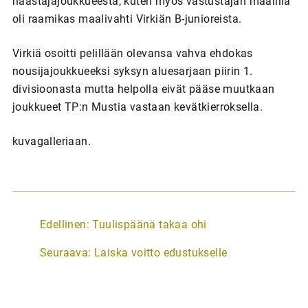
haastajajoukkueesta, kuten myös vastustajan maalilla
oli raamikas maalivahti Virkiän B-junioreista.
Virkiä osoitti pelillään olevansa vahva ehdokas
nousijajoukkueeksi syksyn aluesarjaan piirin 1.
divisioonasta mutta helpolla eivät pääse muutkaan
joukkueet TP:n Mustia vastaan kevätkierroksella.
kuvagalleriaan.
A
Edellinen:
Tuulispäänä takaa ohi
r
Seuraava:
Laiska voitto edustukselle
t
i
k