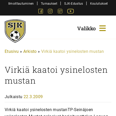
Siirry
|
|
|
Ilmoittautuminen
Turnaukset
SJK-Edustus
Koulutukset
sisältöön
Facebook
Instagram
Twitter
Youtube
Sjk-
Juniorit
Etusivu
»
Arkisto
»
Virkiä kaatoi ysinelosten mustan
Virkiä kaatoi ysinelosten
mustan
Julkaistu
22.3.2009
Virkiä kaatoi ysinelosten mustanTP-Seinäjoen