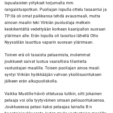
lapualaisten yritykset torjumalla mm.
rangaistuspotkun. Puoliajan lopulla ottelu tasaantui ja
TP:llä oli omat paikkansa tehdä avausmaali, mutta
ainoan maalin teki Virkiän puolustaja melkein
keskikentältä vedettyään korkean kaaripallon suoraan
yläriman alle. Erän lopulla oli tasoitus lähellä Otto
Nyyssölän lauottua vaparin suoraan ylärimaan.
Toinen erä oli tasaista pelaamista, molemmat
joukkueet saivat luotua vaarallisia tilanteita
vastustajan maalille. Toisen puoliajan ainoa maali
syntyi Virkiän hyökkääjän vahvan yksilösuorituksen
jälkeen erän alkupuoliskolla.
Vaikka Mustille häviö ottelussa tulikin, silti jokainen
pelaaja voi olla tyytyväinen omaan pelisuorituksensa.
Joukkueessa pelasi kaksi pelaajaa lainalla B:n