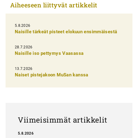
Aiheeseen liittyvät artikkelit
k
e
l
5.8.2026
Naisille tärkeät pisteet elokuun ensimmäisestä
i
e
28.7.2026
n
Naisille iso pettymys Vaasassa
s
13.7.2026
e
Naiset pistejakoon MuSan kanssa
l
a
u
s
Viimeisimmät artikkelit
5.8.2026