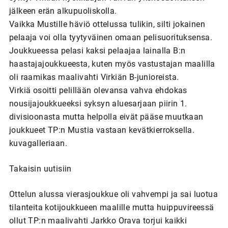
jälkeen erän alkupuoliskolla.
Vaikka Mustille häviö ottelussa tulikin, silti jokainen
pelaaja voi olla tyytyväinen omaan pelisuorituksensa.
Joukkueessa pelasi kaksi pelaajaa lainalla B:n
haastajajoukkueesta, kuten myös vastustajan maalilla
oli raamikas maalivahti Virkiän B-junioreista.
Virkiä osoitti pelillään olevansa vahva ehdokas
nousijajoukkueeksi syksyn aluesarjaan piirin 1.
divisioonasta mutta helpolla eivät pääse muutkaan
joukkueet TP:n Mustia vastaan kevätkierroksella.
kuvagalleriaan.
Takaisin uutisiin
Ottelun alussa vierasjoukkue oli vahvempi ja sai luotua
tilanteita kotijoukkueen maalille mutta huippuvireessä
ollut TP:n maalivahti Jarkko Orava torjui kaikki