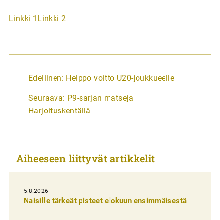
Linkki 1
Linkki 2
A
Edellinen:
Helppo voitto U20-joukkueelle
r
Seuraava:
P9-sarjan matseja
t
Harjoituskentällä
i
k
k
Aiheeseen liittyvät artikkelit
e
l
i
5.8.2026
Naisille tärkeät pisteet elokuun ensimmäisestä
e