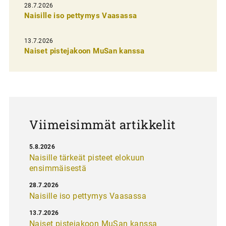
n
28.7.2026
Naisille iso pettymys Vaasassa
s
e
13.7.2026
l
Naiset pistejakoon MuSan kanssa
a
u
s
Viimeisimmät artikkelit
5.8.2026
Naisille tärkeät pisteet elokuun
ensimmäisestä
28.7.2026
Naisille iso pettymys Vaasassa
13.7.2026
Naiset pistejakoon MuSan kanssa