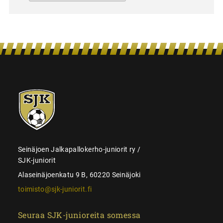
SJK-
juniorit
Seinäjoen Jalkapallokerho-juniorit ry /
SJK-juniorit
Alaseinäjoenkatu 9 B, 60220 Seinäjoki
toimisto@sjk-juniorit.fi
Seuraa SJK-junioreita somessa