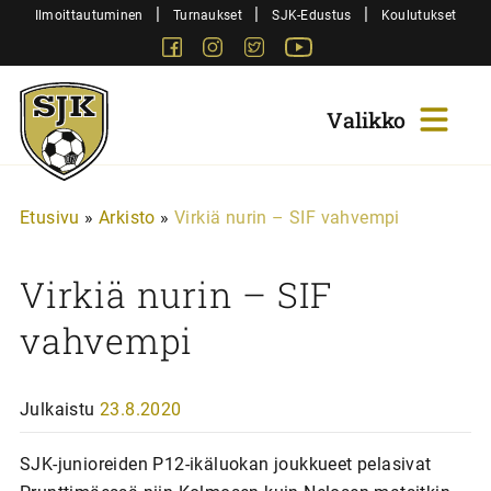
Siirry
|
|
|
Ilmoittautuminen
Turnaukset
SJK-Edustus
Koulutukset
sisältöön
Facebook
Instagram
Twitter
Youtube
Sjk-
Juniorit
Etusivu
»
Arkisto
»
Virkiä nurin – SIF vahvempi
Virkiä nurin – SIF
vahvempi
Julkaistu
23.8.2020
SJK-junioreiden P12-ikäluokan joukkueet pelasivat