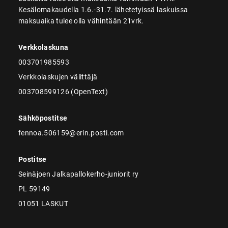
Kesälomakaudella 1.6.-31.7. lähetetyissä laskuissa
maksuaika tulee olla vähintään 21vrk.
Verkkolaskuna
003701985593
Verkkolaskujen välittäjä
003708599126 (OpenText)
Sähköpostitse
fennoa.506159@erin.posti.com
Postitse
Seinäjoen Jalkapallokerho-juniorit ry
PL 59149
01051 LASKUT