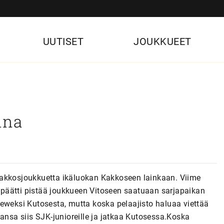
UUTISET
JOUKKUEET
ina
n kakkosjoukkuetta ikäluokan Kakkoseen lainkaan. Viime
ra päätti pistää joukkueen Vitoseen saatuaan sarjapaikan
teweksi Kutosesta, mutta koska pelaajisto haluaa viettää
ansa siis SJK-junioreille ja jatkaa Kutosessa.Koska