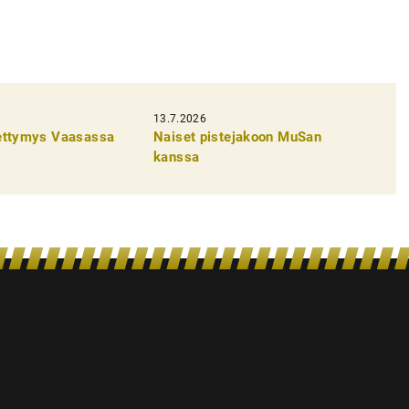
13.7.2026
pettymys Vaasassa
Naiset pistejakoon MuSan
kanssa