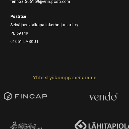
fennoa.506159@erin.posti.com
Postitse
Seinäjoen Jalkapallokerho-juniorit ry
PL 59149
01051 LASKUT
Yhteistyökumppaneitamme