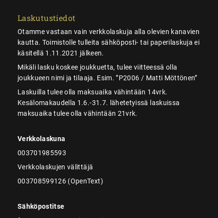
Laskutustiedot
Otamme vastaan vain verkkolaskuja alla olevien kanavien
kautta. Toimistolle tulleita sähköposti- tai paperilaskuja ei
käsitellä 1.11.2021 jälkeen.
Mikäli lasku koskee joukkuetta, tulee viitteessä olla
joukkueen nimi ja tilaaja. Esim. ”P2006 / Matti Möttönen”
Laskuilla tulee olla maksuaika vähintään 14vrk.
Kesälomakaudella 1.6.-31.7. lähetetyissä laskuissa
maksuaika tulee olla vähintään 21vrk.
Verkkolaskuna
003701985593
Verkkolaskujen välittäjä
003708599126 (OpenText)
Sähköpostitse