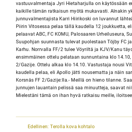
vastuuvalmentaja Jyri Hietaharjulla on käytössään eri
kaikille tämän ratkaisun myötä mukavasti. AInakin yks
junnuvalmentajista Karri Hiirikoski on luvannut lä
Piirin Vitosessa pelaa tällä kaudella 12 joukkuetta, 
pelaavat ABC, FC KOMU, Palosaaren Urheiluseura, Sun
Suupohjan suunnasta tulevat puolestaan Töjby FC ja
Karhu. Norrvalla FF/2 tulee Vöyriltä ja KJV/Kanu tä
ensimmäinen ottelu pelataan sunnuntaina klo 14.10, 
2/Gazije. Ottelu alkaa klo 14.10. Vastustaja nousi Vit
kaudella pelaa, eli Apollo jätti nousematta ja näin sa
Korsnäs FF 2/Gazije:lla.- Meillä on hieno tilanne. Saa
junnujen lauantain pelissä saa minuutteja, saavat nii
Mielestäni tämä on ihan hyvä ratkaisu meille, iloitse
A
Edellinen:
Terolla kova kohtalo