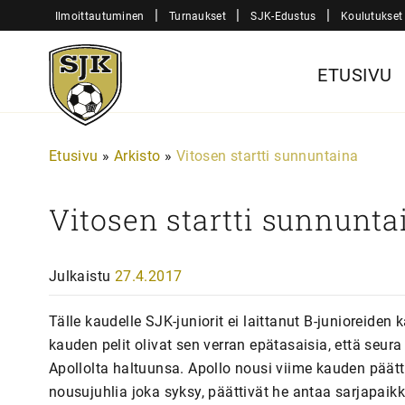
Siirry
|
|
|
Ilmoittautuminen
Turnaukset
SJK-Edustus
Koulutukset
sisältöön
Sjk-
ETUSIVU
Juniorit
Etusivu
»
Arkisto
»
Vitosen startti sunnuntaina
Vitosen startti sunnunta
Julkaistu
27.4.2017
Tälle kaudelle SJK-juniorit ei laittanut B-junioreide
kauden pelit olivat sen verran epätasaisia, että seu
Apollolta haltuunsa. Apollo nousi viime kauden päät
nousujuhlia joka syksy, päättivät he antaa sarjapaikk