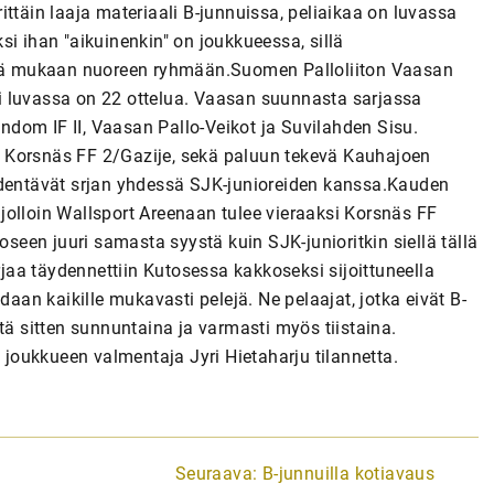
ttäin laaja materiaali B-junnuissa, peliaikaa on luvassa
i ihan "aikuinenkin" on joukkueessa, sillä
hteä mukaan nuoreen ryhmään.Suomen Palloliiton Vaasan
eli luvassa on 22 ottelua. Vaasan suunnasta sarjassa
dom IF II, Vaasan Pallo-Veikot ja Suvilahden Sisu.
 Korsnäs FF 2/Gazije, sekä paluun tekevä Kauhajoen
ydentävät srjan yhdessä SJK-junioreiden kanssa.Kauden
jolloin Wallsport Areenaan tulee vieraaksi Korsnäs FF
oseen juuri samasta syystä kuin SJK-junioritkin siellä tällä
rjaa täydennettiin Kutosessa kakkoseksi sijoittuneella
daan kaikille mukavasti pelejä. Ne pelaajat, jotka eivät B-
tä sitten sunnuntaina ja varmasti myös tiistaina.
e joukkueen valmentaja Jyri Hietaharju tilannetta.
Seuraava:
B-junnuilla kotiavaus