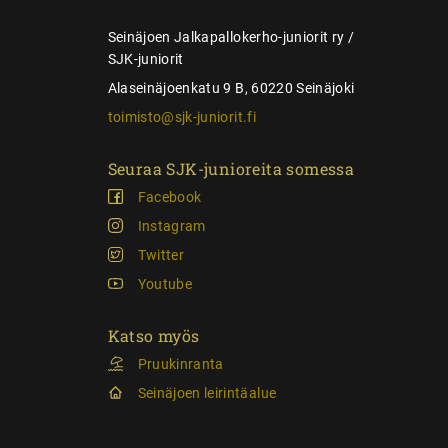
s
Seinäjoen Jalkapallokerho-juniorit ry /
SJK-juniorit
Alaseinäjoenkatu 9 B, 60220 Seinäjoki
toimisto@sjk-juniorit.fi
Seuraa SJK-junioreita somessa
Facebook
Instagram
Twitter
Youtube
Katso myös
Pruukinranta
Seinäjoen leirintäalue