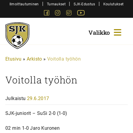
Siirry
|
|
|
Ilmoittautuminen
Turnaukset
SJK-Edustus
Koulutukset
sisältöön
Facebook
Instagram
Twitter
Youtube
Sjk-
Juniorit
Etusivu
»
Arkisto
»
Voitolla työhön
Voitolla työhön
Julkaistu
29.6.2017
SJK-juniorit – SuSi 2-0 (1-0)
02 min 1-0 Jaro Kuronen