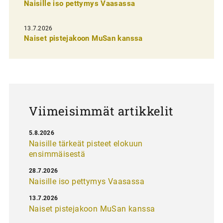
Naisille iso pettymys Vaasassa
s
e
13.7.2026
l
Naiset pistejakoon MuSan kanssa
a
u
s
Viimeisimmät artikkelit
5.8.2026
Naisille tärkeät pisteet elokuun
ensimmäisestä
28.7.2026
Naisille iso pettymys Vaasassa
13.7.2026
Naiset pistejakoon MuSan kanssa