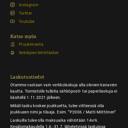
Instagram
Twitter
Youtube
Katso myös
Pruukinranta
Seinäjoen leirintäalue
Laskutustiedot
Otamme vastaan vain verkkolaskuja alla olevien kanavien
kautta. Toimistolle tulleita sähköposti- tai paperilaskuja ei
käsitellä 1.11.2021 jälkeen.
Mikäli lasku koskee joukkuetta, tulee viitteessä olla
joukkueen nimi ja tilaaja. Esim. ”P2006 / Matti Möttönen”
Laskuilla tulee olla maksuaika vähintään 14vrk.
Kesälomakaudella 1.6.-31.7. lähetetyissä laskuissa