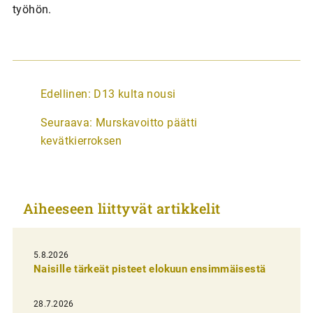
työhön.
A
Edellinen:
D13 kulta nousi
r
Seuraava:
Murskavoitto päätti
t
kevätkierroksen
i
k
k
Aiheeseen liittyvät artikkelit
e
l
i
5.8.2026
Naisille tärkeät pisteet elokuun ensimmäisestä
e
n
28.7.2026