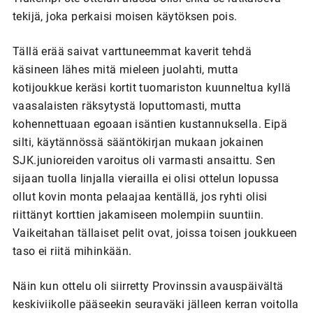
tekijä, joka perkaisi moisen käytöksen pois.
Tällä erää saivat varttuneemmat kaverit tehdä
käsineen lähes mitä mieleen juolahti, mutta
kotijoukkue keräsi kortit tuomariston kuunneltua kyllä
vaasalaisten räksytystä loputtomasti, mutta
kohennettuaan egoaan isäntien kustannuksella. Eipä
silti, käytännössä sääntökirjan mukaan jokainen
SJK.junioreiden varoitus oli varmasti ansaittu. Sen
sijaan tuolla linjalla vierailla ei olisi ottelun lopussa
ollut kovin monta pelaajaa kentällä, jos ryhti olisi
riittänyt korttien jakamiseen molempiin suuntiin.
Vaikeitahan tällaiset pelit ovat, joissa toisen joukkueen
taso ei riitä mihinkään.
Näin kun ottelu oli siirretty Provinssin avauspäivältä
keskiviikolle pääseekin seuraväki jälleen kerran voitolla