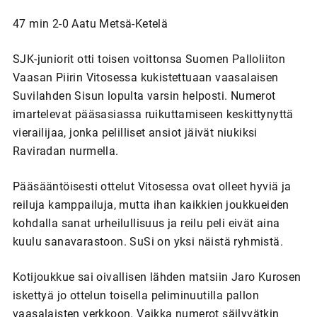
47 min 2-0 Aatu Metsä-Ketelä
SJK-juniorit otti toisen voittonsa Suomen Palloliiton
Vaasan Piirin Vitosessa kukistettuaan vaasalaisen
Suvilahden Sisun lopulta varsin helposti. Numerot
imartelevat pääsasiassa ruikuttamiseen keskittynyttä
vierailijaa, jonka pelilliset ansiot jäivät niukiksi
Raviradan nurmella.
Pääsääntöisesti ottelut Vitosessa ovat olleet hyviä ja
reiluja kamppailuja, mutta ihan kaikkien joukkueiden
kohdalla sanat urheilullisuus ja reilu peli eivät aina
kuulu sanavarastoon. SuSi on yksi näistä ryhmistä.
Kotijoukkue sai oivallisen lähden matsiin Jaro Kurosen
iskettyä jo ottelun toisella peliminuutilla pallon
vaasalaisten verkkoon. Vaikka numerot säilyvätkin