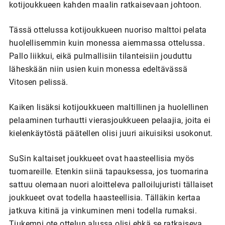
kotijoukkueen kahden maalin ratkaisevaan johtoon.
Tässä ottelussa kotijoukkueen nuoriso malttoi pelata
huolellisemmin kuin monessa aiemmassa ottelussa.
Pallo liikkui, eikä pulmallisiin tilanteisiin jouduttu
läheskään niin usien kuin monessa edeltävässä
Vitosen pelissä.
Kaiken lisäksi kotijoukkueen maltillinen ja huolellinen
pelaaminen turhautti vierasjoukkueen pelaajia, joita ei
kielenkäytöstä päätellen olisi juuri aikuisiksi usokonut.
SuSin kaltaiset joukkueet ovat haasteellisia myös
tuomareille. Etenkin siinä tapauksessa, jos tuomarina
sattuu olemaan nuori aloitteleva palloilujuristi tällaiset
joukkueet ovat todella haasteellisia. Tälläkin kertaa
jatkuva kitinä ja vinkuminen meni todella rumaksi.
Tiukempi ote ottelun alussa olisi ehkä se ratkaiseva