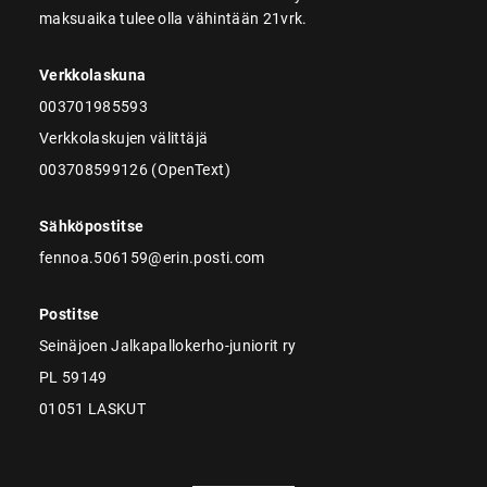
maksuaika tulee olla vähintään 21vrk.
Verkkolaskuna
003701985593
Verkkolaskujen välittäjä
003708599126 (OpenText)
Sähköpostitse
fennoa.506159@erin.posti.com
Postitse
Seinäjoen Jalkapallokerho-juniorit ry
PL 59149
01051 LASKUT