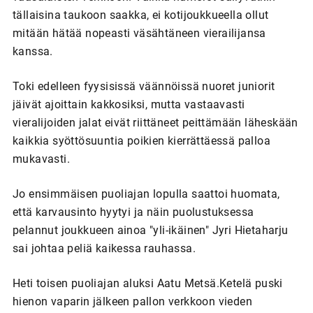
tällaisina taukoon saakka, ei kotijoukkueella ollut
mitään hätää nopeasti väsähtäneen vierailijansa
kanssa.
Toki edelleen fyysisissä väännöissä nuoret juniorit
jäivät ajoittain kakkosiksi, mutta vastaavasti
vieralijoiden jalat eivät riittäneet peittämään läheskään
kaikkia syöttösuuntia poikien kierrättäessä palloa
mukavasti.
Jo ensimmäisen puoliajan lopulla saattoi huomata,
että karvausinto hyytyi ja näin puolustuksessa
pelannut joukkueen ainoa "yli-ikäinen" Jyri Hietaharju
sai johtaa peliä kaikessa rauhassa.
Heti toisen puoliajan aluksi Aatu Metsä.Ketelä puski
hienon vaparin jälkeen pallon verkkoon vieden