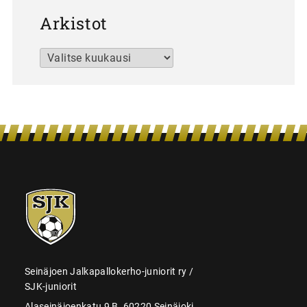
Arkistot
Arkistot
SJK-
juniorit
Seinäjoen Jalkapallokerho-juniorit ry /
SJK-juniorit
Alaseinäjoenkatu 9 B, 60220 Seinäjoki