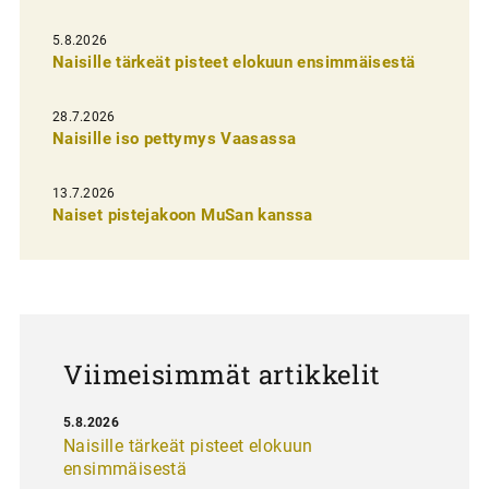
e
l
5.8.2026
Naisille tärkeät pisteet elokuun ensimmäisestä
i
e
28.7.2026
n
Naisille iso pettymys Vaasassa
s
13.7.2026
e
Naiset pistejakoon MuSan kanssa
l
a
u
s
Viimeisimmät artikkelit
5.8.2026
Naisille tärkeät pisteet elokuun
ensimmäisestä