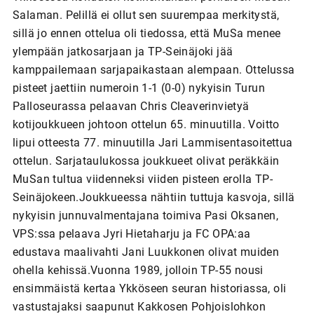
Salaman. Pelillä ei ollut sen suurempaa merkitystä,
sillä jo ennen ottelua oli tiedossa, että MuSa menee
ylempään jatkosarjaan ja TP-Seinäjoki jää
kamppailemaan sarjapaikastaan alempaan. Ottelussa
pisteet jaettiin numeroin 1-1 (0-0) nykyisin Turun
Palloseurassa pelaavan Chris Cleaverinvietyä
kotijoukkueen johtoon ottelun 65. minuutilla. Voitto
lipui otteesta 77. minuutilla Jari Lammisentasoitettua
ottelun. Sarjataulukossa joukkueet olivat peräkkäin
MuSan tultua viidenneksi viiden pisteen erolla TP-
Seinäjokeen.Joukkueessa nähtiin tuttuja kasvoja, sillä
nykyisin junnuvalmentajana toimiva Pasi Oksanen,
VPS:ssa pelaava Jyri Hietaharju ja FC OPA:aa
edustava maalivahti Jani Luukkonen olivat muiden
ohella kehissä.Vuonna 1989, jolloin TP-55 nousi
ensimmäistä kertaa Ykköseen seuran historiassa, oli
vastustajaksi saapunut Kakkosen Pohjoislohkon