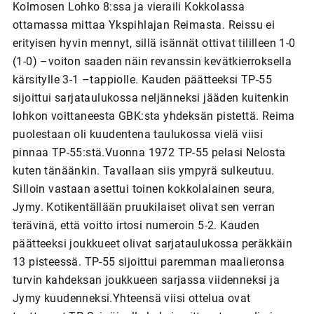
Kolmosen Lohko 8:ssa ja vieraili Kokkolassa
ottamassa mittaa Ykspihlajan Reimasta. Reissu ei
erityisen hyvin mennyt, sillä isännät ottivat tililleen 1-0
(1-0) –voiton saaden näin revanssin kevätkierroksella
kärsitylle 3-1 –tappiolle. Kauden päätteeksi TP-55
sijoittui sarjataulukossa neljänneksi jääden kuitenkin
lohkon voittaneesta GBK:sta yhdeksän pistettä. Reima
puolestaan oli kuudentena taulukossa vielä viisi
pinnaa TP-55:stä.Vuonna 1972 TP-55 pelasi Nelosta
kuten tänäänkin. Tavallaan siis ympyrä sulkeutuu.
Silloin vastaan asettui toinen kokkolalainen seura,
Jymy. Kotikentällään pruukilaiset olivat sen verran
terävinä, että voitto irtosi numeroin 5-2. Kauden
päätteeksi joukkueet olivat sarjataulukossa peräkkäin
13 pisteessä. TP-55 sijoittui paremman maalieronsa
turvin kahdeksan joukkueen sarjassa viidenneksi ja
Jymy kuudenneksi.Yhteensä viisi ottelua ovat