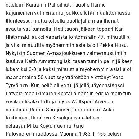
otteluun Kajaanin Palloilijat. Tauolle Hannu
Rajaniemen valmentama joukkue lähti maalittomassa
tilanteessa, mutta toisella puoliajalla maalihanat
avautuivat kunnolla. Heti tauon jälkeen toppari Kari
Hietamäki laukoi vaparista johtomaalin 47. minuutilla
ja viisi minuuttia myöhemmin asialla oli Pekka Husu.
Nykyisin Suomen A-maajoukkueen valmennustiimiin
kuuluva Keith Armstrong iski tasan tunnin pelin jälkeen
lukemiksi 3-0 ja kaksi minuuttia myöhemmin asialla oli
maanantaina 50-vuotissynttäreitään viettänyt Vesa
Tyrväinen. Kun peliä oli vartti jäljellä, täydensiAnssi
Latvala maalikimaran.Kentällä nähtiin edellä mainitun
viisikon lisäksi tuttuja myös Wallsport Areenan
omistajan,Raimo Sarajärven, maratoonari Asko
Ristimäen, Ilmajoen Kisailijoissa edelleen
pelaavanMika Koivumäen ja Reijo
Palovuoren muodossa. Vuonna 1983 TP-55 pelasi