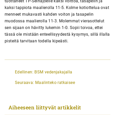
tuottaneet TP-Seinäjoelle kaksi voittoa, tasapelin ja
kaksi tappiota maalierolla 11-5. Kolme kotiottelua ovat
menneet mukavasti kahden voiton ja tasapelin
muodossa maalierolla 11-3. Molemmat vierasottelut
sen sijaan on hävitty lukemin 1-0. Sopii toivoa, ettei
tässä ole mistään enteellisyydestä kysymys, sillä illalla
pisteitä tarvitaan todella kipeästi.
A
Edellinen:
BSM vedenjakajalla
r
Seuraava:
Maalinteko ratkaisee
t
i
k
Aiheeseen liittyvät artikkelit
k