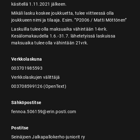
käsitellä 1.11.2021 jälkeen.
Mikäli lasku koskee joukkuetta, tulee viitteessä olla
joukkueen nimi ja tilaaja. Esim. ”P2006 / Matti Möttönen”
Laskuilla tulee olla maksuaika vähintään 14vrk.
Kesälomakaudella 1.6.-31.7. lähetetyissä laskuissa
maksuaika tulee olla vähintään 21vrk.
Verkkolaskuna
003701985593
Verkkolaskujen välittäjä
003708599126 (OpenText)
Sähköpostitse
fennoa.506159@erin.posti.com
Postitse
Seinäjoen Jalkapallokerho-juniorit ry