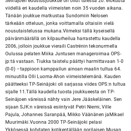
Seinäjoen edustusjoukkue on ollut tulessa 20. elokuuta
viidellä eri kaudella viimeisten noin 35 vuoden aikana.
Tänään joukkue matkustaa Sundomiin Nelosen
tärkeään otteluun, jonka voittamalla oltaisiin vielä
nousutaistelussa mukana.Viimeksi tällä kyseisellä
päivänmäärällä on kilpaurheilua harrastettu kaudella
2006, jolloin joukkue vieraili Castrénin tekonurmella
Oulussa pelaten Miika Juntusen manageroimaa OPS-
jp:tä vastaan. Tiukka taistelu päättyi harmittavaan 1-0
(0-0) –tappioon kamppailun ainoan maalin tultua 64.
minuutilla Olli Luoma-Ahon viimeistelemänä. Kauden
päätteeksi TP-Seinäjoki oli sarjassa viides OPS:n tultua
sijalle 11.Tällä kaudella tuosta joukkueesta on TP-
Seinäjoen väreissä nähty vain Jere Jääskeläinen. Sen
sijaan SJK:n väreissä esiintyvät Petri Niemi, Ville
Pajula, Johannes Saranpää, Mikko Väänänen jaMikael
Muurimäki.Vuonna 2000 TP-Seinäjoki pelasi
Ykkösessä kohdaten kotikentällään porilaisen Musan