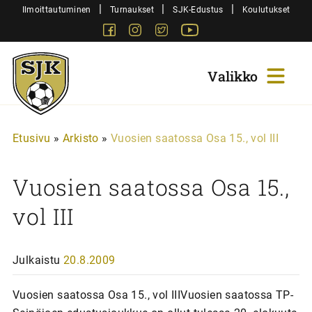
Siirry
|
|
|
Ilmoittautuminen
Turnaukset
SJK-Edustus
Koulutukset
sisältöön
Facebook
Instagram
Twitter
Youtube
Sjk-
Juniorit
Etusivu
»
Arkisto
»
Vuosien saatossa Osa 15., vol III
Vuosien saatossa Osa 15.,
vol III
Julkaistu
20.8.2009
Vuosien saatossa Osa 15., vol IIIVuosien saatossa TP-