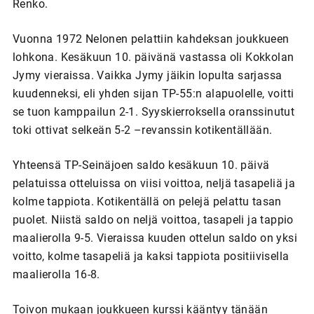
Renko.
Vuonna 1972 Nelonen pelattiin kahdeksan joukkueen
lohkona. Kesäkuun 10. päivänä vastassa oli Kokkolan
Jymy vieraissa. Vaikka Jymy jäikin lopulta sarjassa
kuudenneksi, eli yhden sijan TP-55:n alapuolelle, voitti
se tuon kamppailun 2-1. Syyskierroksella oranssinutut
toki ottivat selkeän 5-2 –revanssin kotikentällään.
Yhteensä TP-Seinäjoen saldo kesäkuun 10. päivä
pelatuissa otteluissa on viisi voittoa, neljä tasapeliä ja
kolme tappiota. Kotikentällä on pelejä pelattu tasan
puolet. Niistä saldo on neljä voittoa, tasapeli ja tappio
maalierolla 9-5. Vieraissa kuuden ottelun saldo on yksi
voitto, kolme tasapeliä ja kaksi tappiota positiivisella
maalierolla 16-8.
Toivon mukaan joukkueen kurssi kääntyy tänään