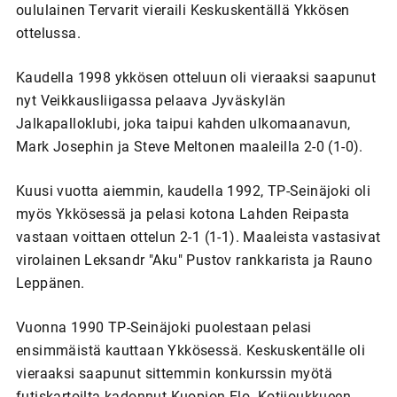
oululainen Tervarit vieraili Keskuskentällä Ykkösen
ottelussa.
Kaudella 1998 ykkösen otteluun oli vieraaksi saapunut
nyt Veikkausliigassa pelaava Jyväskylän
Jalkapalloklubi, joka taipui kahden ulkomaanavun,
Mark Josephin ja Steve Meltonen maaleilla 2-0 (1-0).
Kuusi vuotta aiemmin, kaudella 1992, TP-Seinäjoki oli
myös Ykkösessä ja pelasi kotona Lahden Reipasta
vastaan voittaen ottelun 2-1 (1-1). Maaleista vastasivat
virolainen Leksandr "Aku" Pustov rankkarista ja Rauno
Leppänen.
Vuonna 1990 TP-Seinäjoki puolestaan pelasi
ensimmäistä kauttaan Ykkösessä. Keskuskentälle oli
vieraaksi saapunut sittemmin konkurssin myötä
futiskartoilta kadonnut Kuopion Elo. Kotijoukkueen