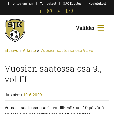
Siirry
|
|
|
Ilmoittautuminen
Turnaukset
SJK-Edustus
Koulutukset
sisältöön
Facebook
Instagram
Twitter
Youtube
Sjk-
Juniorit
Etusivu
»
Arkisto
»
Vuosien saatossa osa 9., vol III
Vuosien saatossa osa 9.,
vol III
Julkaistu
10.6.2009
Vuosien saatossa osa 9., vol IIIKesäkuun 10.päivänä