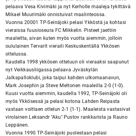
pelaava Vesa Kivimäki ja nyt Kerholle maaleja tykittävä
Mikael Muurimäki onnistuivat maalinteossa.
Vuonna 20001 TP-Seinäjoki pelasi Ykköstä ja kohtasi
vieraissa fuusioseura FC Mikkelin. Pisteet jaettiin
maaleitta, aivan kuten myös vuotta aiemmin, jolloin
oululainen Tervarit vieraili Keskuskentällä Ykkösen
ottelussa.
Kaudella 1998 ykkösen otteluun oli vieraaksi saapunut
nyt Veikkausliigassa pelaava Jyväskylän
Jalkapalloklubi, joka taipui kahden ulkomaanavun,
Mark Josephin ja Steve Meltonen maaleilla 2-0 (1-0).
Kuusi vuotta aiemmin, kaudella 1992, TP-Seinäjoki oli
myös Ykkösessä ja pelasi kotona Lahden Reipasta
vastaan voittaen ottelun 2-1 (1-1). Maaleista vastasivat
virolainen Leksandr "Aku" Pustov rankkarista ja Rauno
Leppänen.
Vuonna 1990 TP-Seinäjoki puolestaan pelasi