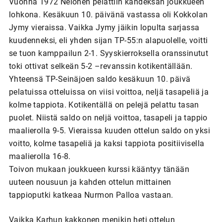
Vuonna 1972 Nelonen pelattiin kahdeksan joukkueen
lohkona. Kesäkuun 10. päivänä vastassa oli Kokkolan
Jymy vieraissa. Vaikka Jymy jäikin lopulta sarjassa
kuudenneksi, eli yhden sijan TP-55:n alapuolelle, voitti
se tuon kamppailun 2-1. Syyskierroksella oranssinutut
toki ottivat selkeän 5-2 –revanssin kotikentällään.
Yhteensä TP-Seinäjoen saldo kesäkuun 10. päivä
pelatuissa otteluissa on viisi voittoa, neljä tasapeliä ja
kolme tappiota. Kotikentällä on pelejä pelattu tasan
puolet. Niistä saldo on neljä voittoa, tasapeli ja tappio
maalierolla 9-5. Vieraissa kuuden ottelun saldo on yksi
voitto, kolme tasapeliä ja kaksi tappiota positiivisella
maalierolla 16-8.
Toivon mukaan joukkueen kurssi kääntyy tänään
uuteen nousuun ja kahden ottelun mittainen
tappioputki katkeaa Nurmon Palloa vastaan.
Vaikka Karhun kakkonen menikin heti ottelun