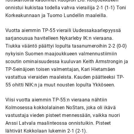
onnistui kukistaa todella vahva vierailija 2-1 (1-1) Toni
Korkeakunnaan ja Tuomo Lundellin maaleilla.
Vuotta aiemmin TP-55 vieraili Uudessakaarlepyyssä
sarjanousua havitelleen Nykarleby IK:n vieraana.
Tiukka vääntö päättyi lopulta tasanumeroihin 2-2 (0-0)
nykyisin Suomen maajoukkueen valmennustiimiin
scoutin ominaisuudessa kuuluvan Keith Armstrongin ja
TP-Seinäjoen toisen valmentajan, Kari Hietamäen
vastattua vieraiden maaleista. Kauden päätteeksi TP-
55 ohitti NIK:n ja muut nousten lopulta Ykköseen.
Viisi vuotta aiemmin TP-55:n vieraana nähtiin
Kolmosessa kokkolalainen NoStars, joka oli ikävä
vastustaja vieden pisteet mennessään, vaikka nuori
Anssi Latvala maalinteossa onnistuikin. Pisteet
lähtivät Kokkolaan lukemin 2-1 (2-1).