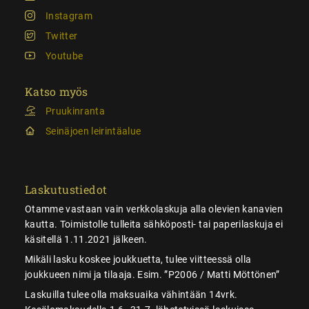
Instagram
Twitter
Youtube
Katso myös
Pruukinranta
Seinäjoen leirintäalue
Laskutustiedot
Otamme vastaan vain verkkolaskuja alla olevien kanavien
kautta. Toimistolle tulleita sähköposti- tai paperilaskuja ei
käsitellä 1.11.2021 jälkeen.
Mikäli lasku koskee joukkuetta, tulee viitteessä olla
joukkueen nimi ja tilaaja. Esim. ”P2006 / Matti Möttönen”
Laskuilla tulee olla maksuaika vähintään 14vrk.