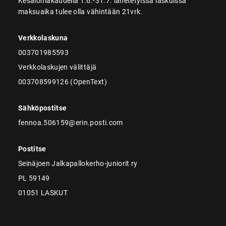
Kesälomakaudella 1.6.-31.7. lähetetyissä laskuissa
maksuaika tulee olla vähintään 21vrk.
Verkkolaskuna
003701985593
Verkkolaskujen välittäjä
003708599126 (OpenText)
Sähköpostitse
fennoa.506159@erin.posti.com
Postitse
Seinäjoen Jalkapallokerho-juniorit ry
PL 59149
01051 LASKUT