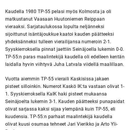
Kaudella 1980 TP-55 pelasi myös Kolmosta ja oli
matkustanut Vaasaan Huutoniemen Reippaan
vieraaksi. Sarjataulukossa lopulta neljänneksi
sijoittunut isäntäjoukkue kaatoi kauden päätteeksi
yhdeksänneksi tulleen vierailijansa numeroin 2-1.
Syyskierroksella pinnat jaettiin Seinäjoella lukemin 0-0.
TP-55:n paras maalintekijä kaudella oli edelleen kentän
laidalla hyvin viihtyvä Juha Latvala viidellä maalillaan.
Vuotta aiemmin TP-55 vieraili Kaskisissa jakaen
pisteet silloinkin. Numerot Kaskö IK:ta vastaan olivat 1-
1. Syyskierroksella KaIK haki pisteet mukaansa
Seinäjoelta lukemin 3-1. Kauden päätteeksi punapaidat
olivat sarjassa kaksi sijaa ylempänä kuin TP-55, eli
kuudensia. TP-55:n parhaat maalintekijä kaudella
olivat kuusi osumaa tehneet Jari Vierikko ja Arto Yli-