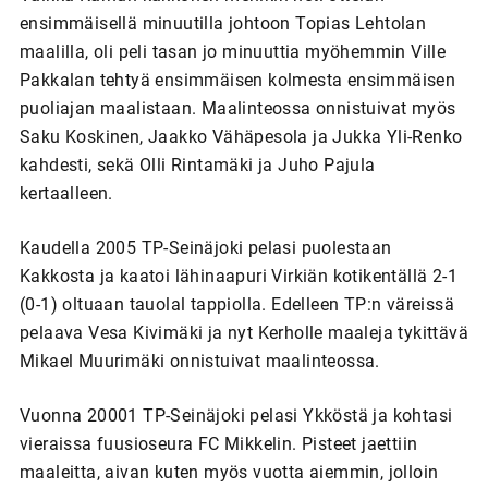
ensimmäisellä minuutilla johtoon Topias Lehtolan
maalilla, oli peli tasan jo minuuttia myöhemmin Ville
Pakkalan tehtyä ensimmäisen kolmesta ensimmäisen
puoliajan maalistaan. Maalinteossa onnistuivat myös
Saku Koskinen, Jaakko Vähäpesola ja Jukka Yli-Renko
kahdesti, sekä Olli Rintamäki ja Juho Pajula
kertaalleen.
Kaudella 2005 TP-Seinäjoki pelasi puolestaan
Kakkosta ja kaatoi lähinaapuri Virkiän kotikentällä 2-1
(0-1) oltuaan tauolal tappiolla. Edelleen TP:n väreissä
pelaava Vesa Kivimäki ja nyt Kerholle maaleja tykittävä
Mikael Muurimäki onnistuivat maalinteossa.
Vuonna 20001 TP-Seinäjoki pelasi Ykköstä ja kohtasi
vieraissa fuusioseura FC Mikkelin. Pisteet jaettiin
maaleitta, aivan kuten myös vuotta aiemmin, jolloin