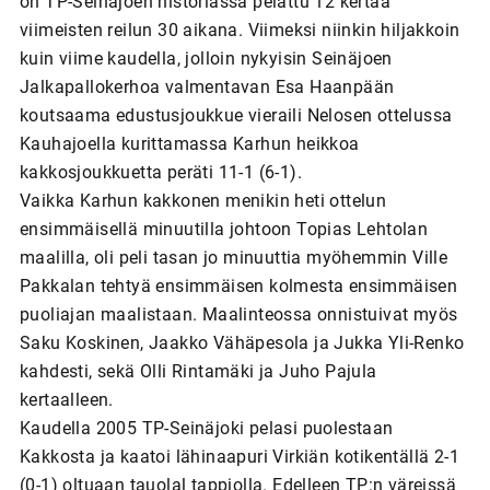
on TP-Seinäjoen historiassa pelattu 12 kertaa
viimeisten reilun 30 aikana. Viimeksi niinkin hiljakkoin
kuin viime kaudella, jolloin nykyisin Seinäjoen
Jalkapallokerhoa valmentavan Esa Haanpään
koutsaama edustusjoukkue vieraili Nelosen ottelussa
Kauhajoella kurittamassa Karhun heikkoa
kakkosjoukkuetta peräti 11-1 (6-1).
Vaikka Karhun kakkonen menikin heti ottelun
ensimmäisellä minuutilla johtoon Topias Lehtolan
maalilla, oli peli tasan jo minuuttia myöhemmin Ville
Pakkalan tehtyä ensimmäisen kolmesta ensimmäisen
puoliajan maalistaan. Maalinteossa onnistuivat myös
Saku Koskinen, Jaakko Vähäpesola ja Jukka Yli-Renko
kahdesti, sekä Olli Rintamäki ja Juho Pajula
kertaalleen.
Kaudella 2005 TP-Seinäjoki pelasi puolestaan
Kakkosta ja kaatoi lähinaapuri Virkiän kotikentällä 2-1
(0-1) oltuaan tauolal tappiolla. Edelleen TP:n väreissä