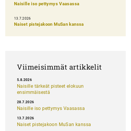
n
Naisille iso pettymys Vaasassa
s
13.7.2026
e
Naiset pistejakoon MuSan kanssa
l
a
u
s
Viimeisimmät artikkelit
5.8.2026
Naisille tärkeät pisteet elokuun
ensimmäisestä
28.7.2026
Naisille iso pettymys Vaasassa
13.7.2026
Naiset pistejakoon MuSan kanssa