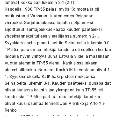
lähtivät Kokkolaan lukemin 2-1 (2-1).
Kaudella 1980 TP-55 pelasi myös Kolmosta ja oli
matkustanut Vaasaan Huutoniemen Reippaan
vieraaksi. Sarjataulukossa lopulta neljänneksi
sijoittunut isäntäjoukkue kaatoi kauden päätteeksi
yhdeksänneksi tulleen vierailijansa numeroin 2-1.
Syyskierroksella pinnat jaettiin Seinäjoella lukemin 0-0.
TP-55:n paras maalintekijä kaudella oli edelleen kentän
laidalla hyvin viihtyvä Juha Latvala viidellä maalillaan.
Vuotta aiemmin TP-55 vieraili Kaskisissa jakaen
pisteet silloinkin. Numerot Kaskö IK:ta vastaan olivat 1-
1. Syyskierroksella KaIK haki pisteet mukaansa
Seinäjoelta lukemin 3-1. Kauden päätteeksi punapaidat
olivat sarjassa kaksi sijaa ylempänä kuin TP-55, eli
kuudensia. TP-55:n parhaat maalintekijä kaudella
olivat kuusi osumaa tehneet Jari Vierikko ja Arto Yli-
Renko.