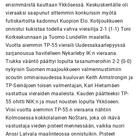
ensimmäistä kauttaan Ykkösessä. Keskuskentälle oli
vieraaksi saapunut sittemmin konkurssin myötä
futiskartoilta kadonnut Kuopion Elo. Kotijoukkueen
onnistui kukistaa todella vahva vierailija 2-1 (1-1) Toni
Korkeakunnaan ja Tuomo Lundellin maaleilla.
Vuotta aiemmin TP-55 vieraili Uudessakaarlepyyssä
sarjanousua havitelleen Nykarleby IK:n vieraana.
Tiukka vääntö päättyi lopulta tasanumeroihin 2-2 (0-0)
nykyisin Suomen maajoukkueen valmennustiimiin
scoutin ominaisuudessa kuuluvan Keith Armstrongin ja
TP-Seinäjoen toisen valmentajan, Kari Hietamäen
vastattua vieraiden maaleista. Kauden päätteeksi TP-
55 ohitti NIK:n ja muut nousten lopulta Ykköseen.
Viisi vuotta aiemmin TP-55:n vieraana nähtiin
Kolmosessa kokkolalainen NoStars, joka oli ikävä
vastustaja vieden pisteet mennessään, vaikka nuori
Anssi Latvala maalinteossa onnistuikin. Pisteet