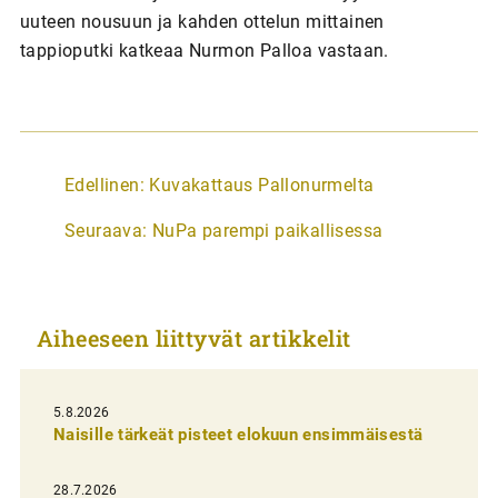
uuteen nousuun ja kahden ottelun mittainen
tappioputki katkeaa Nurmon Palloa vastaan.
A
Edellinen:
Kuvakattaus Pallonurmelta
r
Seuraava:
NuPa parempi paikallisessa
t
i
k
Aiheeseen liittyvät artikkelit
k
e
l
5.8.2026
Naisille tärkeät pisteet elokuun ensimmäisestä
i
e
28.7.2026