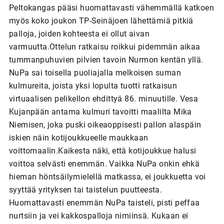
Peltokangas pääsi huomattavasti vähemmällä katkoen
myös koko joukon TP-Seinäjoen lähettämiä pitkiä
palloja, joiden kohteesta ei ollut aivan
varmuutta.Ottelun ratkaisu roikkui pidemmän aikaa
tummanpuhuvien pilvien tavoin Nurmon kentän yllä.
NuPa sai toisella puoliajalla melkoisen suman
kulmureita, joista yksi lopulta tuotti ratkaisun
virtuaalisen pelikellon ehdittyä 86. minuutille. Vesa
Kujanpään antama kulmuri tavoitti maalilta Mika
Niemisen, joka puski oikeaoppisesti pallon alaspäin
iskien näin kotijoukkueelle maukkaan
voittomaalin.Kaikesta näki, että kotijoukkue halusi
voittoa selvästi enemmän. Vaikka NuPa onkin ehkä
hieman höntsäilymielellä matkassa, ei joukkuetta voi
syyttää yrityksen tai taistelun puutteesta.
Huomattavasti enemmän NuPa taisteli, pisti peffaa
nurtsiin ja vei kakkospalloja nimiinsä. Kukaan ei