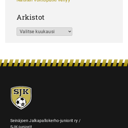
Arkistot
Arkistot
SJK-
juniorit
Seinäjoen Jalkapallokerho-juniorit ry /
SJK-juniorit