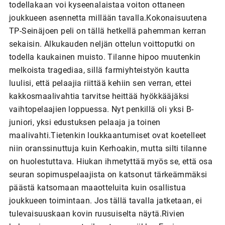
todellakaan voi kyseenalaistaa voiton ottaneen
joukkueen asennetta millään tavalla.Kokonaisuutena
TP-Seinäjoen peli on tällä hetkellä pahemman kerran
sekaisin. Alkukauden neljän ottelun voittoputki on
todella kaukainen muisto. Tilanne hipoo muutenkin
melkoista tragediaa, sillä farmiyhteistyön kautta
luulisi, että pelaajia riittää kehiin sen verran, ettei
kakkosmaalivahtia tarvitse heittää hyökkääjäksi
vaihtopelaajien loppuessa. Nyt penkillä oli yksi B-
juniori, yksi edustuksen pelaaja ja toinen
maalivahti.Tietenkin loukkaantumiset ovat koetelleet
niin oranssinuttuja kuin Kerhoakin, mutta silti tilanne
on huolestuttava. Hiukan ihmetyttää myös se, että osa
seuran sopimuspelaajista on katsonut tärkeämmäksi
päästä katsomaan maaotteluita kuin osallistua
joukkueen toimintaan. Jos tällä tavalla jatketaan, ei
tulevaisuuskaan kovin ruusuiselta näytä.Rivien