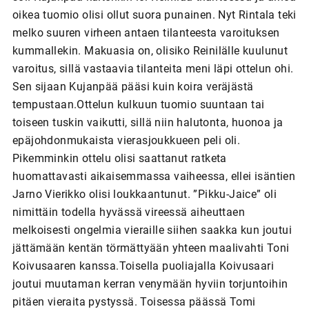
oikea tuomio olisi ollut suora punainen. Nyt Rintala teki
melko suuren virheen antaen tilanteesta varoituksen
kummallekin. Makuasia on, olisiko Reinilälle kuulunut
varoitus, sillä vastaavia tilanteita meni läpi ottelun ohi.
Sen sijaan Kujanpää pääsi kuin koira veräjästä
tempustaan.Ottelun kulkuun tuomio suuntaan tai
toiseen tuskin vaikutti, sillä niin halutonta, huonoa ja
epäjohdonmukaista vierasjoukkueen peli oli.
Pikemminkin ottelu olisi saattanut ratketa
huomattavasti aikaisemmassa vaiheessa, ellei isäntien
Jarno Vierikko olisi loukkaantunut. ”Pikku-Jaice” oli
nimittäin todella hyvässä vireessä aiheuttaen
melkoisesti ongelmia vieraille siihen saakka kun joutui
jättämään kentän törmättyään yhteen maalivahti Toni
Koivusaaren kanssa.Toisella puoliajalla Koivusaari
joutui muutaman kerran venymään hyviin torjuntoihin
pitäen vieraita pystyssä. Toisessa päässä Tomi