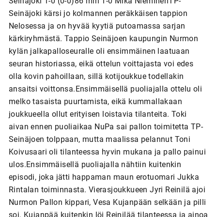
Seinäjoki 1-0 (0-0)86 min 1-0 Mika NieminenTP-
Seinäjoki kärsi jo kolmannen peräkkäisen tappion
Nelosessa ja on hyvää kyytiä putoamassa sarjan
kärkiryhmästä. Tappio Seinäjoen kaupungin Nurmon
kylän jalkapalloseuralle oli ensimmäinen laatuaan
seuran historiassa, eikä ottelun voittajasta voi edes
olla kovin pahoillaan, sillä kotijoukkue todellakin
ansaitsi voittonsa.Ensimmäisellä puoliajalla ottelu oli
melko tasaista puurtamista, eikä kummallakaan
joukkueella ollut erityisen loistavia tilanteita. Toki
aivan ennen puoliaikaa NuPa sai pallon toimitetta TP-
Seinäjoen tolppaan, mutta maalissa pelannut Toni
Koivusaari oli tilanteessa hyvin mukana ja pallo painui
ulos.Ensimmäisellä puoliajalla nähtiin kuitenkin
episodi, joka jätti happaman maun erotuomari Jukka
Rintalan toiminnasta. Vierasjoukkueen Jyri Reinilä ajoi
Nurmon Pallon kippari, Vesa Kujanpään selkään ja pilli
soi. Kujanpää kuitenkin löi Reinilää tilanteessa ja ainoa