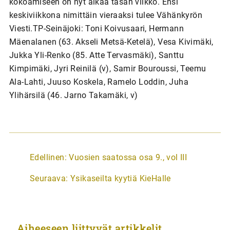
kokoamiseen on nyt aikaa tasan viikko. Ensi
keskiviikkona nimittäin vieraaksi tulee Vähänkyrön
Viesti.TP-Seinäjoki: Toni Koivusaari, Hermann
Mäenalanen (63. Akseli Metsä-Ketelä), Vesa Kivimäki,
Jukka Yli-Renko (85. Atte Tervasmäki), Santtu
Kimpimäki, Jyri Reinilä (v), Samir Bouroussi, Teemu
Ala-Lahti, Juuso Koskela, Ramelo Loddin, Juha
Ylihärsilä (46. Jarno Takamäki, v)
A
Edellinen:
Vuosien saatossa osa 9., vol III
r
Seuraava:
Ysikaseilta kyytiä KieHalle
t
i
k
Aiheeseen liittyvät artikkelit
k