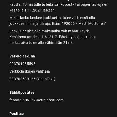
kautta. Toimistolle tulleita sähköposti- tai paperilaskuja ei
käsitellä 1.11.2021 jälkeen.
Mikäli lasku koskee joukkuetta, tulee viitteessä olla
joukkueen nimi ja tilaaja. Esim. ”P2006 / Matti Möttönen”
Laskuilla tulee olla maksuaika vähintään 14vrk.
Kesälomakaudella 1.6.-31.7. lähetetyissä laskuissa
maksuaika tulee olla vähintään 21vrk.
Verkkolaskuna
003701985593
Verkkolaskujen välittäjä
003708599126 (OpenText)
Sähköpostitse
fennoa.506159@erin.posti.com
Postitse