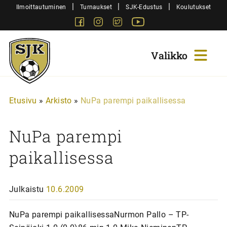
Siirry
|
|
|
Ilmoittautuminen
Turnaukset
SJK-Edustus
Koulutukset
sisältöön
Facebook
Instagram
Twitter
Youtube
Sjk-
Juniorit
Etusivu
»
Arkisto
»
NuPa parempi paikallisessa
NuPa parempi
paikallisessa
Julkaistu
10.6.2009
NuPa parempi paikallisessaNurmon Pallo – TP-