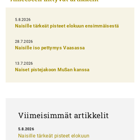
e
l
5.8.2026
Naisille tärkeät pisteet elokuun ensimmäisestä
i
e
28.7.2026
n
Naisille iso pettymys Vaasassa
s
13.7.2026
e
Naiset pistejakoon MuSan kanssa
l
a
u
s
Viimeisimmät artikkelit
5.8.2026
Naisille tärkeät pisteet elokuun